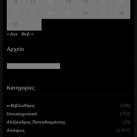
16
17
18
19
20
21
22
23
24
25
26
27
28
29
30
31
« Δεκ
Φεβ »
Αρχείο
Αρχείο
Κατηγορίες
e-Βιβλιοθήκη
(106)
Uncategorized
(752)
Αλέξανδρος Παπαδιαμάντης
(19)
Απόψεις
(1,977)