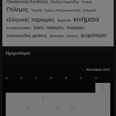
Παναγιώτης Κονδύλης
Παύλος Καρολίδης
Ποίηση
Πόλεμος
γνωμικά
Τουρκία
Χρήστος Μπαρμπαγιαννίδης
κινήματα
ελληνικές παροιμίες
θρησκεία
λαϊκές παροιμίες
παροιμίες
κινηματογράφος
ψυχολογία
παροιμιώδεις φράσεις
φασισμός
χιούμορ
Ημερολόγιο
Ιανουάριος 2023
Δ
Τ
Τ
Π
Π
Σ
Κ
1
2
3
4
5
6
7
8
9
10
11
12
13
14
15