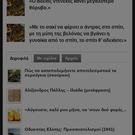
«Ο άδειος ντενεκές κάνει μεγαλύτερο
θόρυβο.»
«Με το σακί να φέρνει ο άντρας στο σπίτι,
με τη μύτη της βελόνας να βγάνει η
γυναίκα από το σπίτι, το σπίτι θ’ αδειάσει.»
Δημοφιλή
Με σχόλια
Αρχείο
Πώς να καταπολεμήσετε αποτελεσματικά τα
σερσέγκια (σκούρκοι)
Αλέξανδρος Πάλλης – Ιλιάδα (μετάφραση)
«Αύγουστε, καλέ μου μήνα, να ‘σουν δυό φορές…
Οδυσσέας Ελύτης: Προσανατολισμοί (1941)