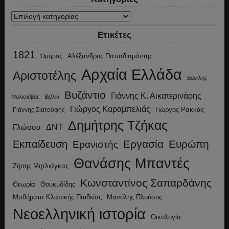
Κατηγορίες
Ετικέτες
1821
Αλέξανδρος Παπαδιαμάντης
Όμηρος
Αρχαία Ελλάδα
Αριστοτέλης
Βασίλης
Βυζάντιο
Γιάννης Κ. Αικατερινάρης
Μαλισιόβας
Βιβλία
Γιώργος Καραμπελιάς
Γιώργος Ρακκάς
Γιάννης Σιατούφης
Δημήτρης Τζήκας
ΔΝΤ
Γλώσσα
Εργασία
Ευρώπη
Εκπαίδευση
Ερανιστής
Θανάσης Μπαντές
Ζήσης Μητλιάγκας
Κωνσταντίνος Σαπαρδάνης
Θεωρία
Θουκυδίδης
Μανόλης Πλούσος
Μαθήματα Κλασικής Παιδείας
Νεοελληνική ιστορία
Οικολογία