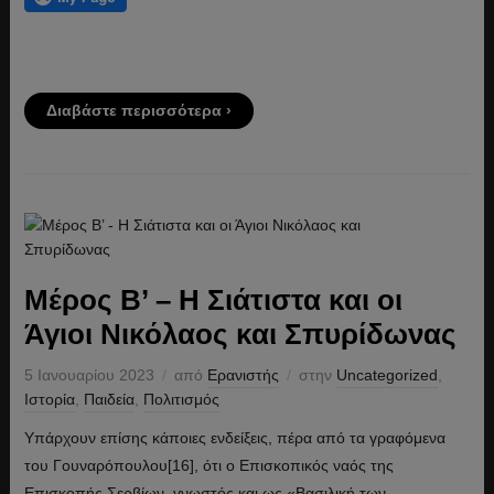
Διαβάστε περισσότερα ›
Μέρος B’ – Η Σιάτιστα και οι
Άγιοι Νικόλαος και Σπυρίδωνας
5 Ιανουαρίου 2023
από
Ερανιστής
στην
Uncategorized
,
Ιστορία
,
Παιδεία
,
Πολιτισμός
Υπάρχουν επίσης κάποιες ενδείξεις, πέρα από τα γραφόμενα
του Γουναρόπουλου[16], ότι ο Επισκοπικός ναός της
Επισκοπής Σερβίων, γνωστός και ως «Βασιλική των