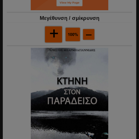
Mεγέθυνση / σμίκρυνση