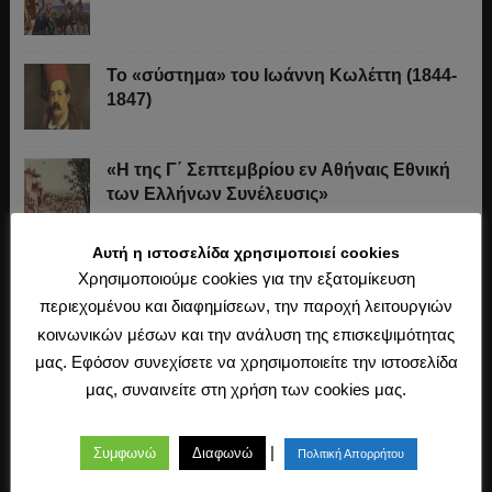
Το «σύστημα» του Ιωάννη Κωλέττη (1844-
1847)
«Η της Γ΄ Σεπτεμβρίου εν Αθήναις Εθνική
των Ελλήνων Συνέλευσις»
Αυτή η ιστοσελίδα χρησιμοποιεί cookies
Οι Ξεκουκούλωτοι και οι Χαΐνηδες της
Χρησιμοποιούμε cookies για την εξατομίκευση
Κρήτης
περιεχομένου και διαφημίσεων, την παροχή λειτουργιών
κοινωνικών μέσων και την ανάλυση της επισκεψιμότητας
Η άλωση της Κωνσταντινούπολης (1453)
μας. Εφόσον συνεχίσετε να χρησιμοποιείτε την ιστοσελίδα
μας, συναινείτε στη χρήση των cookies μας.
|
Ο Μακιαβέλι, η Δημοκρατία και η εκλογή
Συμφωνώ
Διαφωνώ
Πολιτική Απορρήτου
των αρχόντων