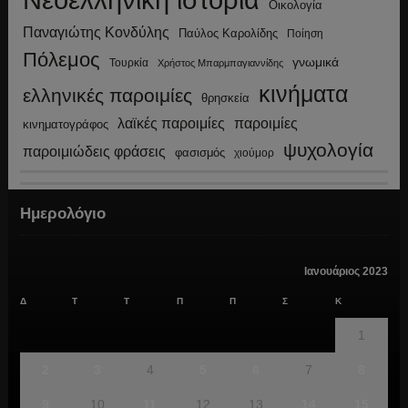
Νεοελληνική ιστορία
Οικολογία
Παναγιώτης Κονδύλης
Παύλος Καρολίδης
Ποίηση
Πόλεμος
γνωμικά
Τουρκία
Χρήστος Μπαρμπαγιαννίδης
κινήματα
ελληνικές παροιμίες
θρησκεία
λαϊκές παροιμίες
παροιμίες
κινηματογράφος
ψυχολογία
παροιμιώδεις φράσεις
φασισμός
χιούμορ
Ημερολόγιο
Ιανουάριος 2023
Δ
Τ
Τ
Π
Π
Σ
Κ
1
2
3
4
5
6
7
8
9
10
11
12
13
14
15