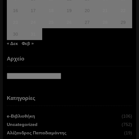
16
17
18
19
20
21
22
23
24
25
26
27
28
29
30
31
« Δεκ
Φεβ »
Αρχείο
Αρχείο
Κατηγορίες
e-Βιβλιοθήκη
(106)
Uncategorized
(752)
Αλέξανδρος Παπαδιαμάντης
(19)