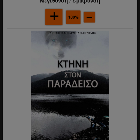
Mεγέθυνση / σμίκρυνση