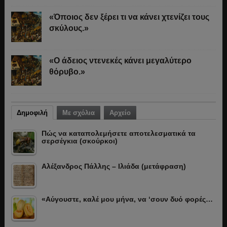
«Όποιος δεν ξέρει τι να κάνει χτενίζει τους
σκύλους.»
«Ο άδειος ντενεκές κάνει μεγαλύτερο
θόρυβο.»
Δημοφιλή
Με σχόλια
Αρχείο
Πώς να καταπολεμήσετε αποτελεσματικά τα
σερσέγκια (σκούρκοι)
Αλέξανδρος Πάλλης – Ιλιάδα (μετάφραση)
«Αύγουστε, καλέ μου μήνα, να ‘σουν δυό φορές…