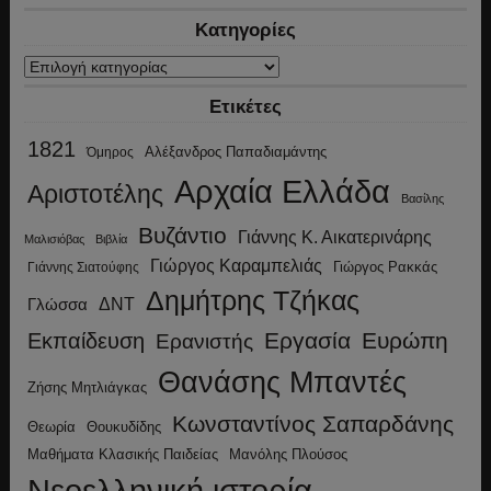
Κατηγορίες
Κατηγορίες
Ετικέτες
1821
Αλέξανδρος Παπαδιαμάντης
Όμηρος
Αρχαία Ελλάδα
Αριστοτέλης
Βασίλης
Βυζάντιο
Γιάννης Κ. Αικατερινάρης
Μαλισιόβας
Βιβλία
Γιώργος Καραμπελιάς
Γιώργος Ρακκάς
Γιάννης Σιατούφης
Δημήτρης Τζήκας
ΔΝΤ
Γλώσσα
Εργασία
Ευρώπη
Εκπαίδευση
Ερανιστής
Θανάσης Μπαντές
Ζήσης Μητλιάγκας
Κωνσταντίνος Σαπαρδάνης
Θεωρία
Θουκυδίδης
Μανόλης Πλούσος
Μαθήματα Κλασικής Παιδείας