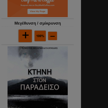
Mεγέθυνση / σμίκρυνση