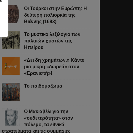
s
Οι Τούρκοι στην Ευρώπη: Η
δεύτερη πολιορκία της
Βιέννης (1683)
Το μυστικό λεξιλόγιο των
παλαιών χτιστών της
Ηπείρου
«Δει δη χρημάτων.» Κάντε
μια μικρή «δωρεά» στον
«Ερανιστή»!
Το παιδομάζωμα
O Μακιαβέλι για την
«ουδετερότητα» στον
πόλεμο, τα εθνικά
στρατεύματα και τις συμμαχίες