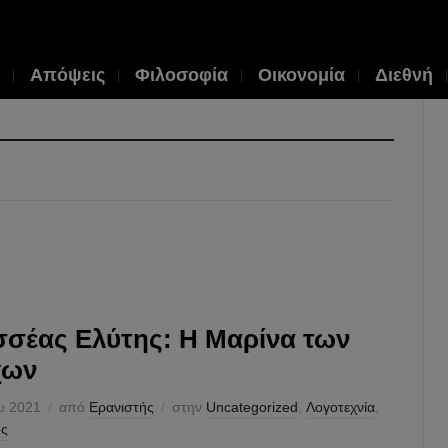
Απόψεις
Φιλοσοφία
Οικονομία
Διεθνή
σέας Ελύτης: Η Μαρίνα των
χων
ου 2021
από
Ερανιστής
στην
Uncategorized
,
Λογοτεχνία
,
ός