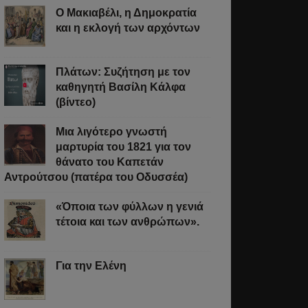
Ο Μακιαβέλι, η Δημοκρατία
και η εκλογή των αρχόντων
Πλάτων: Συζήτηση με τον
καθηγητή Βασίλη Κάλφα
(βίντεο)
Μια λιγότερο γνωστή
μαρτυρία του 1821 για τον
θάνατο του Καπετάν
Αντρούτσου (πατέρα του Οδυσσέα)
«Όποια των φύλλων η γενιά
τέτοια και των ανθρώπων».
Για την Ελένη