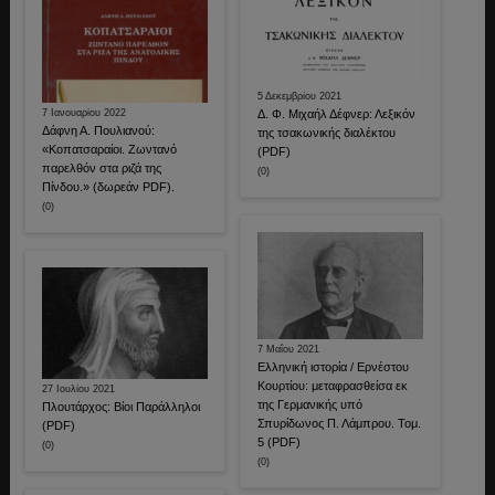
5 Δεκεμβρίου 2021
7 Ιανουαρίου 2022
Δ. Φ. Μιχαήλ Δέφνερ: Λεξικόν
Δάφνη Α. Πουλιανού:
της τσακωνικής διαλέκτου
«Κοπατσαραίοι. Ζωντανό
(PDF)
παρελθόν στα ριζά της
(0)
Πίνδου.» (δωρεάν PDF).
(0)
7 Μαΐου 2021
Ελληνική ιστορία / Ερνέστου
Κουρτίου: μεταφρασθείσα εκ
27 Ιουλίου 2021
της Γερμανικής υπό
Πλουτάρχος: Βίοι Παράλληλοι
Σπυρίδωνος Π. Λάμπρου. Τομ.
(PDF)
5 (PDF)
(0)
(0)