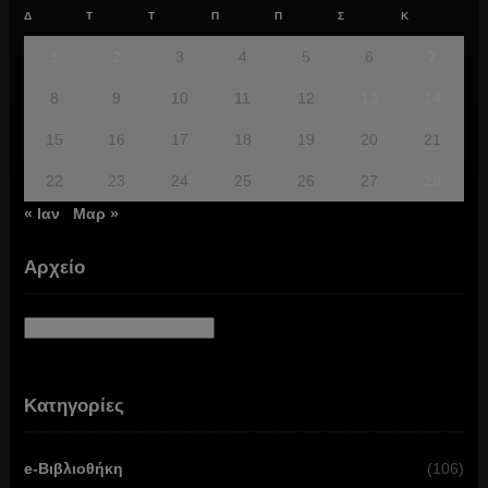
Δ
Τ
Τ
Π
Π
Σ
Κ
1
2
3
4
5
6
7
8
9
10
11
12
13
14
15
16
17
18
19
20
21
22
23
24
25
26
27
28
« Ιαν
Μαρ »
Αρχείο
Αρχείο
Κατηγορίες
e-Βιβλιοθήκη
(106)