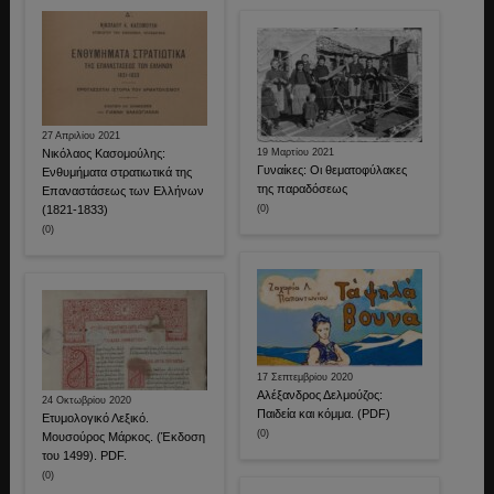
27 Απριλίου 2021
Νικόλαος Κασομούλης:
19 Μαρτίου 2021
Γυναίκες: Οι θεματοφύλακες
Ενθυμήματα στρατιωτικά της
της παραδόσεως
Επαναστάσεως των Ελλήνων
(1821-1833)
(0)
(0)
17 Σεπτεμβρίου 2020
Αλέξανδρος Δελμούζος:
24 Οκτωβρίου 2020
Παιδεία και κόμμα. (PDF)
Ετυμολογικό Λεξικό.
(0)
Μουσούρος Μάρκος. (Έκδοση
του 1499). PDF.
(0)