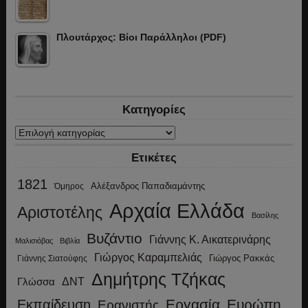
Πλουτάρχος: Βίοι Παράλληλοι (PDF)
Κατηγορίες
Κατηγορίες
Ετικέτες
1821
Αλέξανδρος Παπαδιαμάντης
Όμηρος
Αρχαία Ελλάδα
Αριστοτέλης
Βασίλης
Βυζάντιο
Γιάννης Κ. Αικατερινάρης
Μαλισιόβας
Βιβλία
Γιώργος Καραμπελιάς
Γιώργος Ρακκάς
Γιάννης Σιατούφης
Δημήτρης Τζήκας
ΔΝΤ
Γλώσσα
Εργασία
Ευρώπη
Εκπαίδευση
Ερανιστής