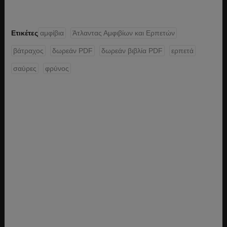
Ετικέτες
αμφίβια
Άτλαντας Αμφιβίων και Ερπετών
βάτραχος
δωρεάν PDF
δωρεάν βιβλία PDF
ερπετά
σαύρες
φρύνος