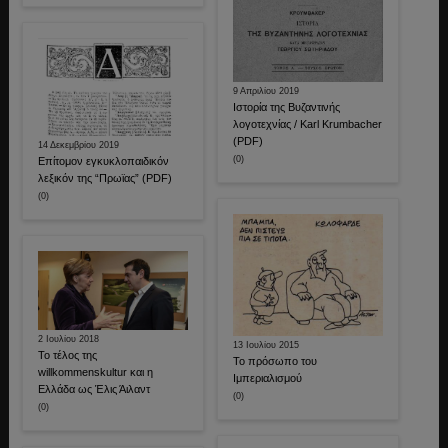
9 Απριλίου 2019
Ιστορία της Βυζαντινής
λογοτεχνίας / Karl Krumbacher
(PDF)
14 Δεκεμβρίου 2019
(0)
Επίτομον εγκυκλοπαιδικόν
λεξικόν της “Πρωϊας” (PDF)
(0)
2 Ιουλίου 2018
13 Ιουλίου 2015
Το τέλος της
Το πρόσωπο του
willkommenskultur και η
Ιμπεριαλισμού
Ελλάδα ως Έλις Άιλαντ
(0)
(0)