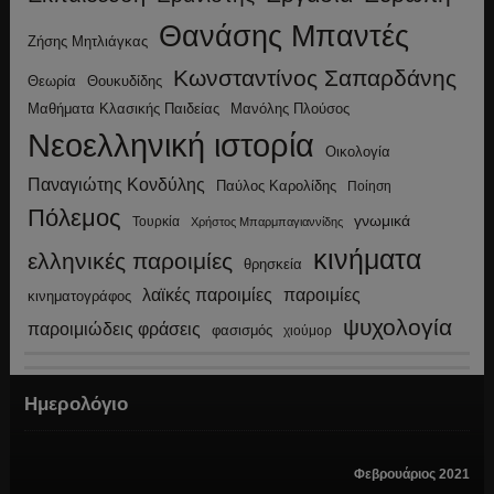
Θανάσης Μπαντές
Ζήσης Μητλιάγκας
Κωνσταντίνος Σαπαρδάνης
Θεωρία
Θουκυδίδης
Μανόλης Πλούσος
Μαθήματα Κλασικής Παιδείας
Νεοελληνική ιστορία
Οικολογία
Παναγιώτης Κονδύλης
Παύλος Καρολίδης
Ποίηση
Πόλεμος
γνωμικά
Τουρκία
Χρήστος Μπαρμπαγιαννίδης
κινήματα
ελληνικές παροιμίες
θρησκεία
λαϊκές παροιμίες
παροιμίες
κινηματογράφος
ψυχολογία
παροιμιώδεις φράσεις
φασισμός
χιούμορ
Ημερολόγιο
Φεβρουάριος 2021