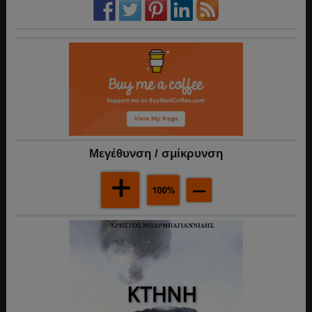
Mεγέθυνση / σμίκρυνση