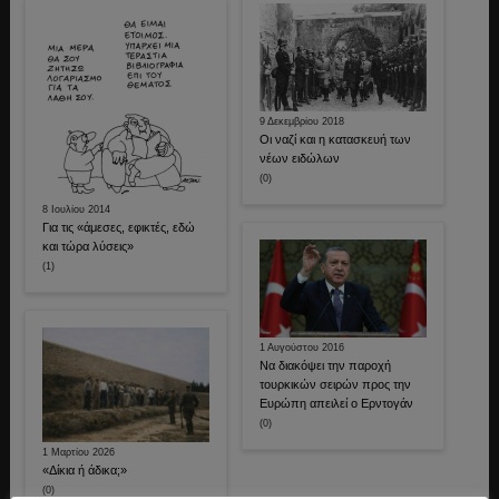
9 Δεκεμβρίου 2018
Οι ναζί και η κατασκευή των
νέων ειδώλων
(0)
8 Ιουλίου 2014
Για τις «άμεσες, εφικτές, εδώ
και τώρα λύσεις»
(1)
1 Αυγούστου 2016
Να διακόψει την παροχή
τουρκικών σειρών προς την
Ευρώπη απειλεί ο Ερντογάν
(0)
1 Μαρτίου 2026
«Δίκια ή άδικα;»
(0)