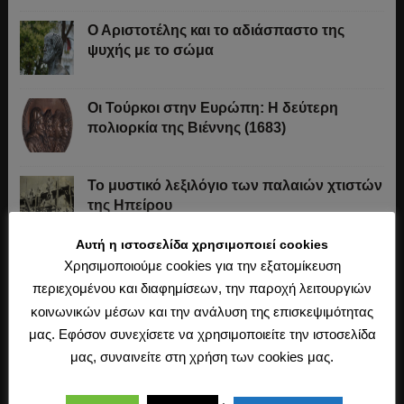
Ο Αριστοτέλης και το αδιάσπαστο της
ψυχής με το σώμα
Οι Τούρκοι στην Ευρώπη: Η δεύτερη
πολιορκία της Βιέννης (1683)
Το μυστικό λεξιλόγιο των παλαιών χτιστών
της Ηπείρου
Αυτή η ιστοσελίδα χρησιμοποιεί cookies
«Δει δη χρημάτων.» Κάντε μια μικρή
Χρησιμοποιούμε cookies για την εξατομίκευση
«δωρεά» στον «Ερανιστή»!
περιεχομένου και διαφημίσεων, την παροχή λειτουργιών
κοινωνικών μέσων και την ανάλυση της επισκεψιμότητας
μας. Εφόσον συνεχίσετε να χρησιμοποιείτε την ιστοσελίδα
Το παιδομάζωμα
μας, συναινείτε στη χρήση των cookies μας.