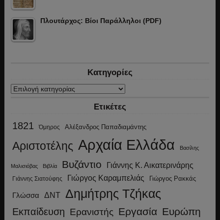
Πλουτάρχος: Βίοι Παράλληλοι (PDF)
Κατηγορίες
Κατηγορίες
Ετικέτες
1821
Αλέξανδρος Παπαδιαμάντης
Όμηρος
Αρχαία Ελλάδα
Αριστοτέλης
Βασίλης
Βυζάντιο
Γιάννης Κ. Αικατερινάρης
Μαλισιόβας
Βιβλία
Γιώργος Καραμπελιάς
Γιώργος Ρακκάς
Γιάννης Σιατούφης
Δημήτρης Τζήκας
ΔΝΤ
Γλώσσα
Εργασία
Ευρώπη
Εκπαίδευση
Ερανιστής