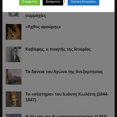
|
Συμφωνώ
Διαφωνώ
Πολιτική Απορρήτου
O Μακιαβέλι για την «ουδετερότητα» στον
πόλεμο, τα εθνικά στρατεύματα και τις
συμμαχίες
«Άχθος αρούρης»
Καβάφης, ο ποιητής της Ιστορίας
Τα δάνεια του Αγώνα της Ανεξαρτησίας
Το «σύστημα» του Ιωάννη Κωλέττη (1844-
1847)
Η άλωση της Κωνσταντινούπολης (1453)