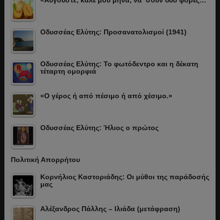
«Αύγουστε, καλέ μου μήνα, να ‘σουν δυό φορές…
Οδυσσέας Ελύτης: Προσανατολισμοί (1941)
Οδυσσέας Ελύτης: Το φωτόδεντρο και η δέκατη
τέταρτη ομορφιά
«Ο γέρος ή από πέσιμο ή από χέσιμο.»
Οδυσσέας Ελύτης: Ήλιος ο πρώτος
Πολιτική Απορρήτου
Κορνήλιος Καστοριάδης: Οι μύθοι της παράδοσής
μας
Αλέξανδρος Πάλλης – Ιλιάδα (μετάφραση)