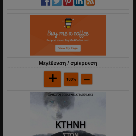
Mεγέθυνση / σμίκρυνση