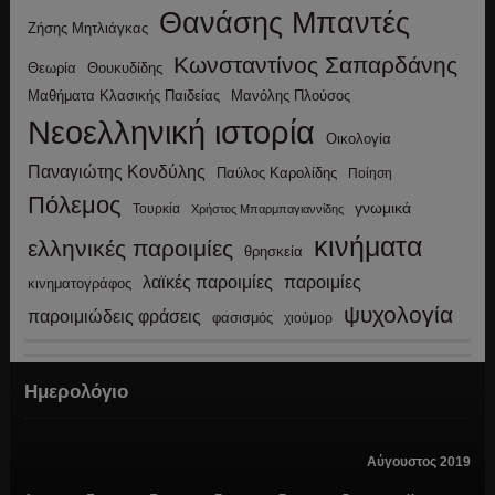
Θανάσης Μπαντές
Ζήσης Μητλιάγκας
Κωνσταντίνος Σαπαρδάνης
Θεωρία
Θουκυδίδης
Μανόλης Πλούσος
Μαθήματα Κλασικής Παιδείας
Νεοελληνική ιστορία
Οικολογία
Παναγιώτης Κονδύλης
Παύλος Καρολίδης
Ποίηση
Πόλεμος
γνωμικά
Τουρκία
Χρήστος Μπαρμπαγιαννίδης
κινήματα
ελληνικές παροιμίες
θρησκεία
λαϊκές παροιμίες
παροιμίες
κινηματογράφος
ψυχολογία
παροιμιώδεις φράσεις
φασισμός
χιούμορ
Ημερολόγιο
Αύγουστος 2019