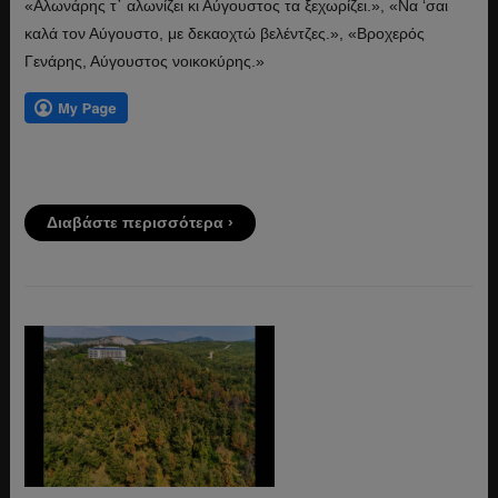
«Αλωνάρης τ᾿ αλωνίζει κι Αύγουστος τα ξεχωρίζει.», «Να ‘σαι
καλά τον Αύγουστο, με δεκαοχτώ βελέντζες.», «Βροχερός
Γενάρης, Αύγουστος νοικοκύρης.»
Διαβάστε περισσότερα ›