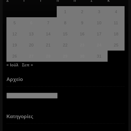
Δ
Τ
Τ
Π
Π
Σ
Κ
1
2
3
4
5
6
7
8
9
10
11
12
13
14
15
16
17
18
19
20
21
22
23
24
25
26
27
28
29
30
31
« Ιούλ
Σεπ »
Αρχείο
Αρχείο
Κατηγορίες