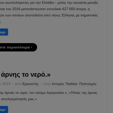
ν ανυπολόγιστες για την Ελλάδα – μόλις την οκταετία μεταξύ
 και του 2016 μετανάστευσαν συνολικά 427.000 άτομα, η
ητα των οποίων αποτελείται από νέους Έλληνες με σημαντικές
ς.
στε περισσότερα ›
 άρνης το νερό.»
ου 2019
από
Ερανιστής
στην
Ιστορία
,
Παιδεία
,
Πολιτισμός
ης άρνας το νερό, τον κόσμο λησμονάνε.», «Ήπιες της άρνας
κι απολησμόνησές μας.»