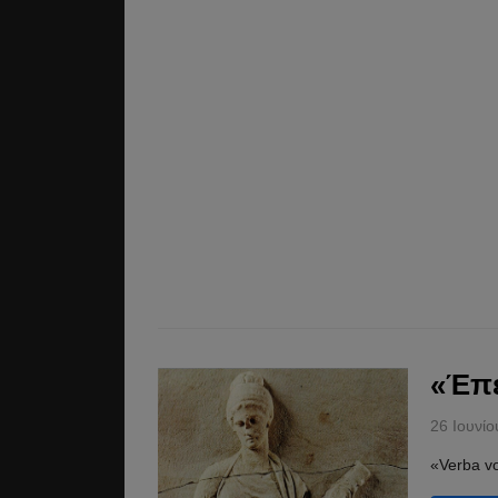
«Έπε
26 Ιουνί
«Verba vo