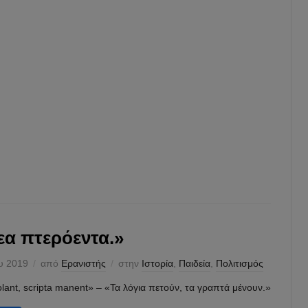
καλύτερ
σου».
Διαβ
περι
›
α πτερόεντα.»
ου 2019
από
Ερανιστής
στην
Ιστορία
,
Παιδεία
,
Πολιτισμός
lant, scripta manent» – «Τα λόγια πετούν, τα γραπτά μένουν.»