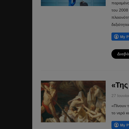
παραμένου
του 2008
πλειονότ
δεξιότητε
Διαβά
«Της
27 Ιουνί
«Πίνουν τ
το νερό 