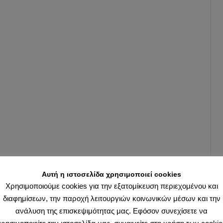
τη
λέξη
Ελλ
27
Ιουνίου
2019
από
Ερανιστ
στην
Uncateg
Απόψεις
Πολιτική
Αυτή η ιστοσελίδα χρησιμοποιεί cookies
Πολιτισ
Χρησιμοποιούμε cookies για την εξατομίκευση περιεχομένου και
Ο
διαφημίσεων, την παροχή λειτουργιών κοινωνικών μέσων και την
πολίτης
ανάλυση της επισκεψιμότητας μας. Εφόσον συνεχίσετε να
φτάνοντ