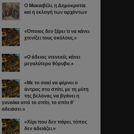
Ο Μακιαβέλι, η Δημοκρατία
ό
και η εκλογή των αρχόντων
«Όποιος δεν ξέρει τι να κάνει
χτενίζει τους σκύλους.»
άστε
«Ο άδειος ντενεκές κάνει
μεγαλύτερο θόρυβο.»
σσότερα
«Με το σακί να φέρνει ο
άντρας στο σπίτι, με τη μύτη
της βελόνας να βγάνει η
γυναίκα από το σπίτι, το σπίτι θ’
αδειάσει.»
«Χέρι που δεν πάρει, τόπος
δεν αδειάζει.»