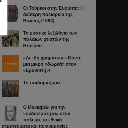
s
Οι Τούρκοι στην Ευρώπη: Η
δεύτερη πολιορκία της
Βιέννης (1683)
ς,
Το μυστικό λεξιλόγιο των
παλαιών χτιστών της
Ηπείρου
«Δει δη χρημάτων.» Κάντε
μια μικρή «δωρεά» στον
«Ερανιστή»!
Το παιδομάζωμα
O Μακιαβέλι για την
«ουδετερότητα» στον
πόλεμο, τα εθνικά
στρατεύματα και τις συμμαχίες