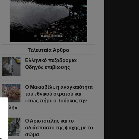
άδα»
Τελευταία Άρθρα
Ελληνικό πεζοδρόμιο:
Οδηγός επιβίωσης
ής
Ο Μακιαβέλι, η αναγκαιότητα
orized
,
του εθνικού στρατού και
,
«πώς πήρε ο Τούρκος την
,
Πόλη»
μός
Ο Αριστοτέλης και το
αδιάσπαστο της ψυχής με το
σώμα
ας