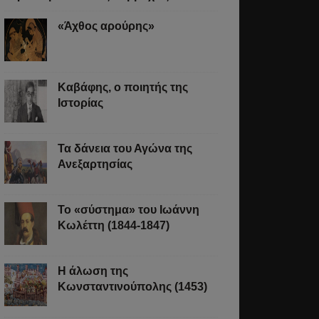
«Άχθος αρούρης»
Καβάφης, ο ποιητής της
Ιστορίας
σει.
Τα δάνεια του Αγώνα της
Ανεξαρτησίας
Το «σύστημα» του Ιωάννη
Κωλέττη (1844-1847)
Η άλωση της
Κωνσταντινούπολης (1453)