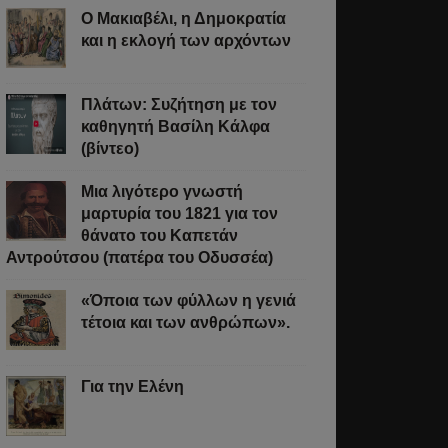
Ο Μακιαβέλι, η Δημοκρατία
και η εκλογή των αρχόντων
Πλάτων: Συζήτηση με τον
καθηγητή Βασίλη Κάλφα
(βίντεο)
Μια λιγότερο γνωστή
μαρτυρία του 1821 για τον
θάνατο του Καπετάν
Αντρούτσου (πατέρα του Οδυσσέα)
«Όποια των φύλλων η γενιά
τέτοια και των ανθρώπων».
Για την Ελένη