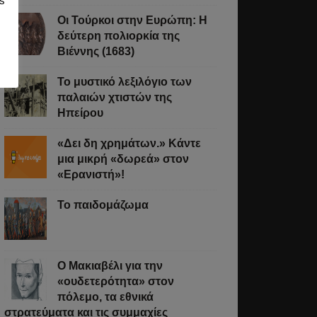
s
Οι Τούρκοι στην Ευρώπη: Η
δεύτερη πολιορκία της
Βιέννης (1683)
Το μυστικό λεξιλόγιο των
παλαιών χτιστών της
Ηπείρου
«Δει δη χρημάτων.» Κάντε
μια μικρή «δωρεά» στον
«Ερανιστή»!
Το παιδομάζωμα
O Μακιαβέλι για την
«ουδετερότητα» στον
πόλεμο, τα εθνικά
στρατεύματα και τις συμμαχίες