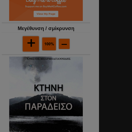
Mεγέθυνση / σμίκρυνση