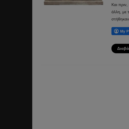
Και πριν,
άλλη, με 
στήθηκαν
Διαβά