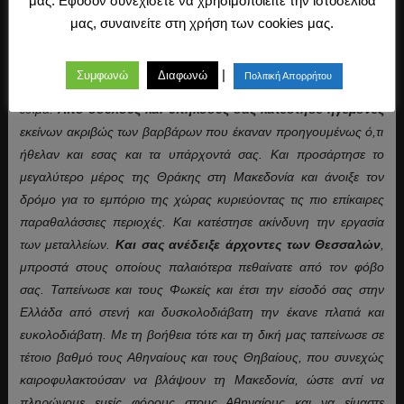
μας. Εφόσον συνεχίσετε να χρησιμοποιείτε την ιστοσελίδα
βαρβάρους γείτονές μας
, έτσι ώστε για την ασφάλειά σας να
μας, συναινείτε στη χρήση των cookies μας.
στηρίζεσθε όχι πλέον στην οχυρότητα των τόπων σας, αλλά πολύ
περισσότερο στη δική σας ανδρεία. Και σας ανέδειξε σε κατοίκους
|
Συμφωνώ
Διαφωνώ
Πολιτική Απορρήτου
πόλεων και τη ζωή σας οργάνωσε με χρήσιμους νόμους και
έθιμα.
Από δούλους και υπηκόους σάς κατέστησε ηγεμόνες
εκείνων ακριβώς των βαρβάρων που έκαναν προηγουμένως ό,τι
ήθελαν και εσας και τα υπάρχοντά σας. Και προσάρτησε το
μεγαλύτερο μέρος της Θράκης στη Μακεδονία και άνοιξε τον
δρόμο για το εμπόριο της χώρας κυριεύοντας τις πιο επίκαιρες
παραθαλάσσιες περιοχές. Και κατέστησε ακίνδυνη την εργασία
των μεταλλείων.
Και σας ανέδειξε άρχοντες των Θεσσαλών
,
μπροστά στους οποίους παλαιότερα πεθαίνατε από τον φόβο
σας. Ταπείνωσε και τους Φωκείς και έτσι την είσοδό σας στην
Ελλάδα από στενή και δυσκολοδιάβατη την έκανε πλατιά και
ευκολοδιάβατη. Με τη βοήθεια τότε και τη δική μας ταπείνωσε σε
τέτοιο βαθμό τους Αθηναίους και τους Θηβαίους, που συνεχώς
καιροφυλακτούσαν να βλάψουν τη Μακεδονία, ώστε αντί να
πληρώνομε εμείς φόρους στους Αθηναίους και να είμαστε