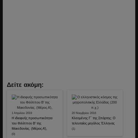
Δείτε ακόμη:
1 Απριλίου 2019
20 Νοεμβρίου 2016
Η ιδιοφυής προσωπικότητα
Κλεομένης Γ΄ της Σπάρτης: Ο
του Φιλίππου Β’ της
τελευταίος μεγάλος Έλληνας
Μακεδονίας. (Μέρος Α’),
(1)
(0)