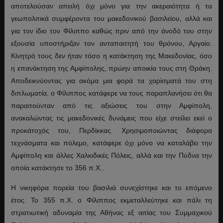
αποτελούσαν απειλή όχι μόνο για την ακεραιότητα ή τα
γεωπολιτικά συμφέροντα του μακεδονικού βασιλείου, αλλά και
για τον ίδιο τον Φίλιππο καθώς πριν από την άνοδό του στην
εξουσία υποστήριζαν τον ανταπαιτητή του θρόνου, Αργαίο.
Κίνητρό τους δεν ήταν τόσο η κατάκτηση της Μακεδονίας, όσο
η επανάκτηση της Αμφίπολης, πρώην αποικία τους στη Θράκη.
Αποδεικνύοντας για ακόμα μια φορά τα χαρίσματά του στη
διπλωματία, ο Φίλιππος κατάφερε να τους παραπλανήσει ότι θα
παραιτούνταν από τις αξιώσεις του στην Αμφίπολη,
ανακαλώντας τις μακεδονικές δυνάμεις που είχε στείλει εκεί ο
προκάτοχός του, Περδίκκας. Χρησιμοποιώντας διάφορα
τεχνάσματα και πόλεμο, κατάφερε όχι μόνο να καταλάβει την
Αμφίπολη και άλλες Χαλκιδικές Πόλεις, αλλά και την Πύδνα την
οποία κατάκτησε το 356 π.Χ..
Η νικηφόρα πορεία του βασιλιά συνεχίστηκε και το επόμενο
έτος. Το 355 π.Χ. ο Φίλιππος εκμεταλλεύτηκε και πάλι τη
στρατιωτική αδυναμία της Αθήνας εξ αιτίας του Συμμαχικού