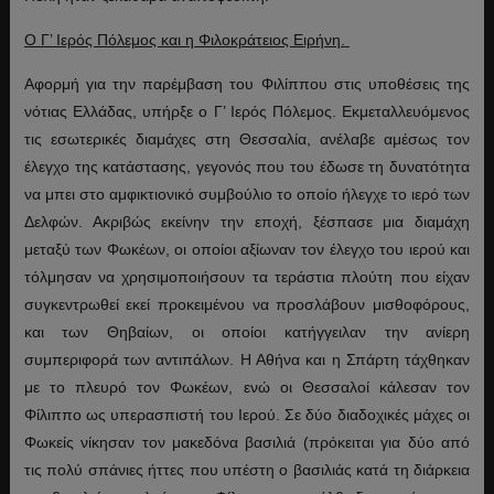
Ο Γ’ Ιερός Πόλεμος και η Φιλοκράτειος Ειρήνη.
Αφορμή για την παρέμβαση του Φιλίππου στις υποθέσεις της
νότιας Ελλάδας, υπήρξε ο Γ’ Ιερός Πόλεμος. Εκμεταλλευόμενος
τις εσωτερικές διαμάχες στη Θεσσαλία, ανέλαβε αμέσως τον
έλεγχο της κατάστασης, γεγονός που του έδωσε τη δυνατότητα
να μπει στο αμφικτιονικό συμβούλιο το οποίο ήλεγχε το ιερό των
Δελφών. Ακριβώς εκείνην την εποχή, ξέσπασε μια διαμάχη
μεταξύ των Φωκέων, οι οποίοι αξίωναν τον έλεγχο του ιερού και
τόλμησαν να χρησιμοποιήσουν τα τεράστια πλούτη που είχαν
συγκεντρωθεί εκεί προκειμένου να προσλάβουν μισθοφόρους,
και των Θηβαίων, οι οποίοι κατήγγειλαν την ανίερη
συμπεριφορά των αντιπάλων. Η Αθήνα και η Σπάρτη τάχθηκαν
με το πλευρό τον Φωκέων, ενώ οι Θεσσαλοί κάλεσαν τον
Φίλιππο ως υπερασπιστή του Ιερού. Σε δύο διαδοχικές μάχες οι
Φωκείς νίκησαν τον μακεδόνα βασιλιά (πρόκειται για δύο από
τις πολύ σπάνιες ήττες που υπέστη ο βασιλιάς κατά τη διάρκεια