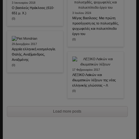
3 Ιανουαρίου 2018
Ο βασιλεύς Ηράκλειος (610-
651 μ. Χ.)
3 Ιουλίου 2024
Μέγας Βασίλειος: Μια πρώτη
(0)
προσέγγιση εις το πολυσχιδές,
ψυχωφελές και πολυεπίπεδο
έργο του
(0)
29 Δεκεμβρίου 2017
Αρχαία ελληνική κοσμολογία.
Θαλής, Αναξίμανδρος,
Αναξιμένης
(0)
17 Φεβρουαρίου 2017
ΛΕΞΙΚΟ Λαϊκών και
ιδιωματικών λέξεων της νέας
ελληνικής γλώσσας – Λ
(0)
Load more posts