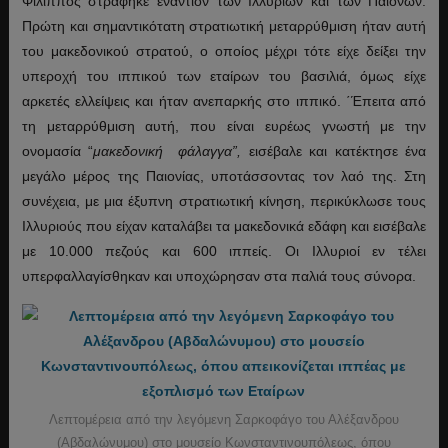
Φίλιππος στράφηκε εναντίον των Ιλλυριών και των Παιόνων.
Πρώτη και σημαντικότατη στρατιωτική μεταρρύθμιση ήταν αυτή
του μακεδονικού στρατού, ο οποίος μέχρι τότε είχε δείξει την
υπεροχή του ιππικού των εταίρων του βασιλιά, όμως είχε
αρκετές ελλείψεις και ήταν ανεπαρκής στο ιππικό. ΄Έπειτα από
τη μεταρρύθμιση αυτή, που είναι ευρέως γνωστή με την
ονομασία “
μακεδονική φάλαγγα”,
εισέβαλε και κατέκτησε ένα
μεγάλο μέρος της Παιονίας, υποτάσσοντας τον λαό της. Στη
συνέχεια, με μια έξυπνη στρατιωτική κίνηση, περικύκλωσε τους
Ιλλυριούς που είχαν καταλάβει τα μακεδονικά εδάφη και εισέβαλε
με 10.000 πεζούς και 600 ιππείς. Οι Ιλλυριοί εν τέλει
υπερφαλλαγίσθηκαν και υποχώρησαν στα παλιά τους σύνορα.
Λεπτομέρεια από την λεγόμενη Σαρκοφάγο του Αλέξανδρου
(Αβδαλώνυμου) στο μουσείο Κωνσταντινουπόλεως, όπου