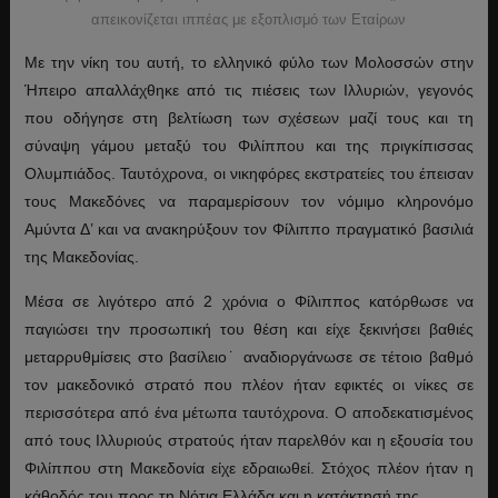
απεικονίζεται ιππέας με εξοπλισμό των Εταίρων
Με την νίκη του αυτή, το ελληνικό φύλο των Μολοσσών στην
Ήπειρο απαλλάχθηκε από τις πιέσεις των Ιλλυριών, γεγονός
που οδήγησε στη βελτίωση των σχέσεων μαζί τους και τη
σύναψη γάμου μεταξύ του Φιλίππου και της πριγκίπισσας
Ολυμπιάδος. Ταυτόχρονα, οι νικηφόρες εκστρατείες του έπεισαν
τους Μακεδόνες να παραμερίσουν τον νόμιμο κληρονόμο
Αμύντα Δ’ και να ανακηρύξουν τον Φίλιππο πραγματικό βασιλιά
της Μακεδονίας.
Μέσα σε λιγότερο από 2 χρόνια ο Φίλιππος κατόρθωσε να
παγιώσει την προσωπική του θέση και είχε ξεκινήσει βαθιές
μεταρρυθμίσεις στο βασίλειο˙ αναδιοργάνωσε σε τέτοιο βαθμό
τον μακεδονικό στρατό που πλέον ήταν εφικτές οι νίκες σε
περισσότερα από ένα μέτωπα ταυτόχρονα. Ο αποδεκατισμένος
από τους Ιλλυριούς στρατούς ήταν παρελθόν και η εξουσία του
Φιλίππου στη Μακεδονία είχε εδραιωθεί. Στόχος πλέον ήταν η
κάθοδός του προς τη Νότια Ελλάδα και η κατάκτησή της.