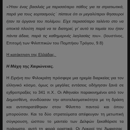
«
Ήταν ένας βασιλιάς με περισσότερο πάθος για τα στρατιωτικά,
παρά για τους εορτασμούς
˙ πίστευε ότι οι μεγαλύτεροι θησαυροί
ήταν τα όργανα του πολέμου. Είχε περισσότερο ταλέντο στο να
αποκτά πλούτη παρά να τα διατηρεί, γι’ αυτό τα ταμεία του ήταν
πάντα άδεια, παρά τις καθημερινές λεηλασίες του
». (Ιουστίνος,
Επιτομή των Φιλιππικών του Πομπήιου Τρόγου, 9.8)
Η κατάκτηση της Ελλάδας.
Η Μάχη της Χαιρώνειας.
Η
Ειρήνη του Φιλοκράτη
πρόσφερε μια ηρεμία διαρκείας για τον
ελληνικό κόσμο, όμως οι μεγάλες εντάσεις οδήγησαν ξανά σε
εχθροπραξίες το 341 π.Χ.. Οι Αθηναίοι παρακινημένοι από τον
Δημοσθένη, συνδύασαν την αποτελεσματικότητα με τη δράση
και αντιπαρατέθηκαν στον Φίλιππο παντού και όπου
μπορούσαν. Και τα δύο στρατεύματα απέφευγαν τη μετωπική
σύγκρουση, ώσπου το μαντείο των Δελφών ξεκαθάρισε τα
πράγματα, αυτή τη φορά οριστικά. Οι Λοκροί της Άμφισσας