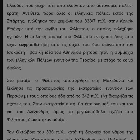
Ελλάδας που μέχρι τότε αποτελούνταν από αυτόνομες πόλεις-
κράτη. Αντίθετα, τώρα όλες οι ελληνικές πόλεις, εκτός της
Σπάρτης, ενώθηκαν τον χειμώνα του 338/7 π.Χ. στην
Κοινήν
Ειρήνην
υπό την αιγίδα του Φιλίππου, ο οποίος εκλέχθηκε
ηγεμών. Η πολιτική τακτική του Φιλίππου ενίσχυσε ιδέες που
είχαν εκφρασθεί ήδη από τις αρχές του 4ου αιώνα από τον
Ισοκράτη˙ βασική ιδέα του Αθηναίου ρήτορα ήταν η συμμαχία
των ελληνικών Πόλεων εναντίον της Περσίας, με στόχο το κοινό
όφελος.
Στο μεταξύ, ο Φίλιππος αποσύρθηκε στη Μακεδονία και
ξεκίνησε τις προετοιμασίες της εκστρατείας εναντίον των
Περσών με τους οποίους ήδη από το 342 π.Χ. είχε διαρρήξει τις
σχέσεις του. Στην εκστρατεία αυτή, θα έπαιρνε μαζί του και τον
γιο του Αλέξανδρο, όμως τα μεγαλεπήβολα σχέδια του
Φιλίππου, διακόπηκαν άδοξα..
Τον Οκτώβριο του 336 π.Χ., κατά τη διάρκεια του γάμου της
κόρης του Κλεοπάτρας με τον Αλέξανδρο τον Μολοσσό, ο