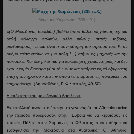
Μάχη της Χαιρώνειας (338 π.Χ.)
«
(Ο Μακεδόνας βασιλιάς) βαδίζει όπου θέλει οδηγώντας όχι μια
απλή φάλαγγα οπλιτών, αλλά ψιλούς, ιππείς, τοξότες,
μισθοφόρους
˙ τέτοια είναι η συγκρότηση του στρατού του. Κι αν
ακόμα πέσει επάνω σε μια πόλη […] στήνει τις μηχανές και την
πολιορκεί. Και δεν μιλώ πια για καλοκαίρι ή χειμώνα, μιας και δεν
έχουν καμία διαφορά γι’ αυτόν, ούτε και υπάρχει καμιά εξαιρέσιμη
εποχή του χρόνου κατά την οποία να σταματάει τις πολεμικές του
επιχειρήσεις
». (Δημοσθένης, Γ’ Φιλιππικός, 49-50).
Η επέκταση του μακεδονικού βασιλείου.
Εκμεταλλευόμενος στο έπακρο το γεγονός ότι οι Αθηναίοι εκείνη
την περίοδο πολεμούσαν στην Εύβοια για να κερδίσουν τις
τοπικές Πόλεις στην Συμμαχία, ο Φίλιππος προσπάθησε να
εξασφαλίσει την Μακεδονία στα Ανατολικά. Οι Αθηναίοι