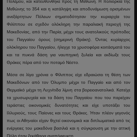
Πολέμου, και κατευθύνθηκε προς τη Μεθώνη. Η πολιορκία της
Μεθώνης το 354 και η κατάληψη και αποδυνάμωση ορισμένων
ανεξάρτητων Πόλεων σηματοδότησαν την κυριαρχία του
Φιλίππου σε σχεδόν ολόκληρη την παραλιακή περιοχή της
Μακεδονίας, από την Πιερία, μέχρι τους ανατολικούς πρόποδες
του Παγγαίου όρους (σημερινή Θράκη). Όντας κυρίαρχος
ολόκληρου του Παγγαίου, ήλεγχε τα χρυσοφόρα κοιτάσματά του
και τα πυκνά δάση για ναυπηγική ξυλεία και εκδίωξε τους
Θράκες πέρα από τον ποταμό Νέστο.
Μέσα σε λίγα χρόνια ο Φίλιππος είχε εδραιώσει τη θέση των
Μακεδόνων από τον Όλυμπο μέχρι το Παγγαίο και από τον
Θερμαϊκό μέχρι τη Λυχνίτιδα λίμνη στα βορειοανατολικά. Κατείχε
τα χρυσωρυχεία και τα δάση του Παγγαίου που του παρείχαν
τεράστιες οικονομικές δυνατότητες και είχε υποτάξει του
Ιλλυριούς, τους Παίονες και τους Θράκες. Ήταν πλέον γεγονός
πως οι Αθηναίοι είχαν θιχτεί οικονομικά και διπλωματικά από τις
ενέργειες του μακεδόνα βασιλιά και η σύγκρουση με την αττική
Πόλη ήταν ξεκάθαρα αναπόφευκτη.