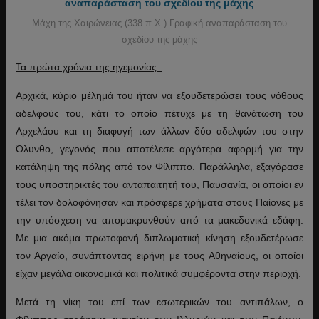
Μάχη της Χαιρώνειας (338 π.Χ.) Γραφική αναπαράσταση του
σχεδίου της μάχης
Τα πρώτα χρόνια της ηγεμονίας.
Αρχικά, κύριο μέλημά του ήταν να εξουδετερώσει τους νόθους
αδελφούς του, κάτι το οποίο πέτυχε με τη θανάτωση του
Αρχελάου και τη διαφυγή των άλλων δύο αδελφών του στην
Όλυνθο, γεγονός που αποτέλεσε αργότερα αφορμή για την
κατάληψη της πόλης από τον Φίλιππο. Παράλληλα, εξαγόρασε
τους υποστηρικτές του ανταπαιτητή του, Παυσανία, οι οποίοι εν
τέλει τον δολοφόνησαν και πρόσφερε χρήματα στους Παίονες με
την υπόσχεση να απομακρυνθούν από τα μακεδονικά εδάφη.
Με μια ακόμα πρωτοφανή διπλωματική κίνηση εξουδετέρωσε
τον Αργαίο, συνάπτοντας ειρήνη με τους Αθηναίους, οι οποίοι
είχαν μεγάλα οικονομικά και πολιτικά συμφέροντα στην περιοχή.
Μετά τη νίκη του επί των εσωτερικών του αντιπάλων, ο