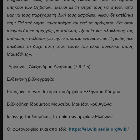
υπήκοοι των Θηβαίων, εκείνοι με τη σειρά τους να ζητούν από
μας να τους παρέχομε τη δική τους ασφάλεια.
Αφού δε κατέβηκε
στην Πελοπόννησο, τακτοποίησε και εκεί τα πράγματα. Και όταν
αναγορεύτηκε αρχηγός με απόλυτη εξουσία και ολόκληρης της
υπόλοιπης Ελλάδας για την εκστρατεία εναντίον των Περσών, δεν
απέδωσε τη δόξα αυτή στον εαυτό του αλλά συνολικά στους
Μακεδόνες
».
-Ἀρριανός, Ἀλεξάνδρου Ἀνάβασις (7.9.2-5)
Ενδεικτική βιβλιογραφία:
François Lefèvre, Ιστορία του Αρχαίου Ελληνικού Κόσμου
Βιβλιοθήκη Ιδρύματος Μουσείου Μακεδονικού Αγώνα
Ιωάννης Τουλουμάκος, Ιστορία των αρχαίων Ελλήνων
Οι φωτογραφίες είναι από εδώ:
https://el.wikipedia.org/wiki/