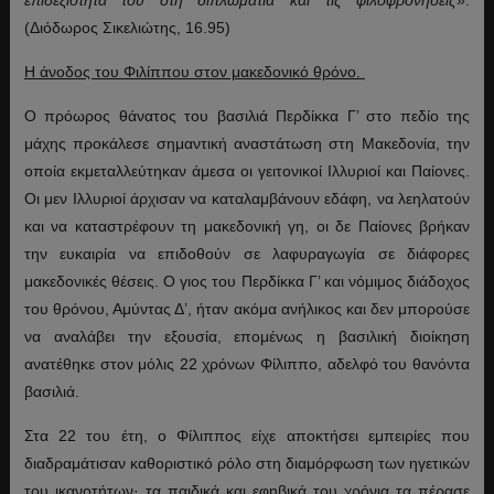
(Διόδωρος Σικελιώτης, 16.95)
Η άνοδος του Φιλίππου στον μακεδονικό θρόνο.
Ο πρόωρος θάνατος του βασιλιά Περδίκκα Γ’ στο πεδίο της
μάχης προκάλεσε σημαντική αναστάτωση στη Μακεδονία, την
οποία εκμεταλλεύτηκαν άμεσα οι γειτονικοί Ιλλυριοί και Παίονες.
Οι μεν Ιλλυριοί άρχισαν να καταλαμβάνουν εδάφη, να λεηλατούν
και να καταστρέφουν τη μακεδονική γη, οι δε Παίονες βρήκαν
την ευκαιρία να επιδοθούν σε λαφυραγωγία σε διάφορες
μακεδονικές θέσεις. Ο γιος του Περδίκκα Γ’ και νόμιμος διάδοχος
του θρόνου, Αμύντας Δ’, ήταν ακόμα ανήλικος και δεν μπορούσε
να αναλάβει την εξουσία, επομένως η βασιλική διοίκηση
ανατέθηκε στον μόλις 22 χρόνων Φίλιππο, αδελφό του θανόντα
βασιλιά.
Στα 22 του έτη, ο Φίλιππος είχε αποκτήσει εμπειρίες που
διαδραμάτισαν καθοριστικό ρόλο στη διαμόρφωση των ηγετικών
του ικανοτήτων· τα παιδικά και εφηβικά του χρόνια τα πέρασε