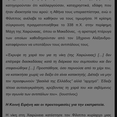
κατηγορούνταν ότι καλλιεργούσαν, καταχρηστικά, εδάφη που
ήταν ιδιοκτησία του ιερού: η Αθήνα τους υπερασπίστηκε, ενώ ο
Φίλιππος ανέλαβε το καθήκον να τους τιμωρήσει. Η κρίσιμη
σύγκρουση πραγματοποιήθηκε το 338 π.Χ. στην περίφημη
Μάχη της Χαιρώνειας, όπου οι Μακεδόνες, -η αριστερή πτέρυγα
των οποίων καθοδηγούνταν από τον 18χρονο Αλέξανδρο-
καταφέρνουν να υποτάξουν τους αντιπάλους τους.
«
Έκρυψε τη χαρά του για τη νίκη (της Χαιρώνειας) […] δεν
επέτρεψε διασκεδάσεις κατά τη διάρκεια του συμποσίου και δεν
στεφανώθηκε […]. Προσπάθησε, όσο περνούσε από το χέρι του,
να κατακτήσει χωρίς να δείξει ότι είναι κατακτητής. Διέταξε να μην
τον προσφωνούν “βασιλιά της Ελλάδος’’ αλλά “αρχηγό”. Έδειξε
τέτοια αυτοσυγκράτηση, κρύβοντας τη χαρά του και σεβόμενος
την αγωνία των αντιπάλων του
». (Ιουστίνος)
Η Κοινή Ειρήνη και οι προετοιμασίες για την εκστρατεία.
Η νίκη στη Χαιρώνεια κατέστησε τον Φίλιππο κυρίαρχο μιας