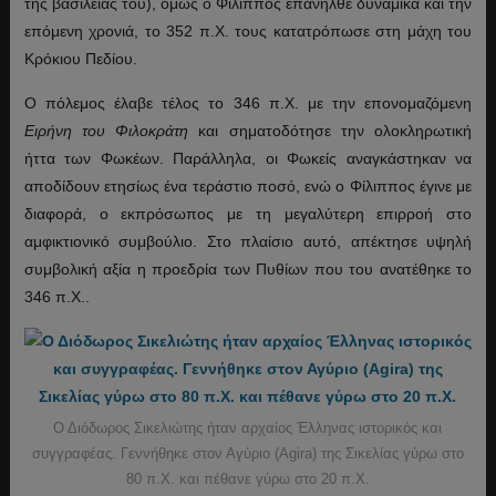
της βασιλείας του), όμως ο Φίλιππος επανήλθε δυναμικά και την
επόμενη χρονιά, το 352 π.Χ. τους κατατρόπωσε στη μάχη του
Κρόκιου Πεδίου.
Ο πόλεμος έλαβε τέλος το 346 π.Χ. με την επονομαζόμενη
Ειρήνη του Φιλοκράτη
και σηματοδότησε την ολοκληρωτική
ήττα των Φωκέων. Παράλληλα, οι Φωκείς αναγκάστηκαν να
αποδίδουν ετησίως ένα τεράστιο ποσό, ενώ ο Φίλιππος έγινε με
διαφορά, ο εκπρόσωπος με τη μεγαλύτερη επιρροή στο
αμφικτιονικό συμβούλιο. Στο πλαίσιο αυτό, απέκτησε υψηλή
συμβολική αξία η προεδρία των Πυθίων που του ανατέθηκε το
346 π.Χ..
Ο Διόδωρος Σικελιώτης ήταν αρχαίος Έλληνας ιστορικός και
συγγραφέας. Γεννήθηκε στον Αγύριο (Agira) της Σικελίας γύρω στο
80 π.Χ. και πέθανε γύρω στο 20 π.Χ.