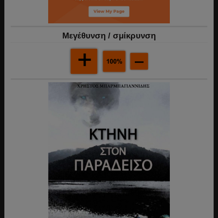
Mεγέθυνση / σμίκρυνση