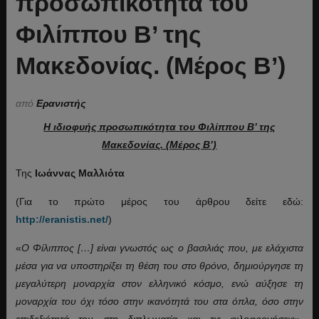
προσωπικότητα του
Φιλίππου Β’ της
Μακεδονίας. (Μέρος Β’)
από
Ερανιστής
Η ιδιοφυής προσωπικότητα του Φιλίππου Β’ της
Μακεδονίας. (Μέρος Β’)
Της
Ιωάννας Μαλλιότα
(Για το πρώτο μέρος του άρθρου δείτε εδώ:
http://eranistis.net/
)
«
Ο Φίλιππος […] είναι γνωστός ως ο βασιλιάς που, με ελάχιστα
μέσα για να υποστηρίξει τη θέση του στο θρόνο, δημιούργησε τη
μεγαλύτερη μοναρχία στον ελληνικό κόσμο, ενώ αύξησε τη
μοναρχία του όχι τόσο στην ικανότητά του στα όπλα, όσο στην
επιδεξιότητά του στη διπλωματία και τις φιλοφρονήσεις
».