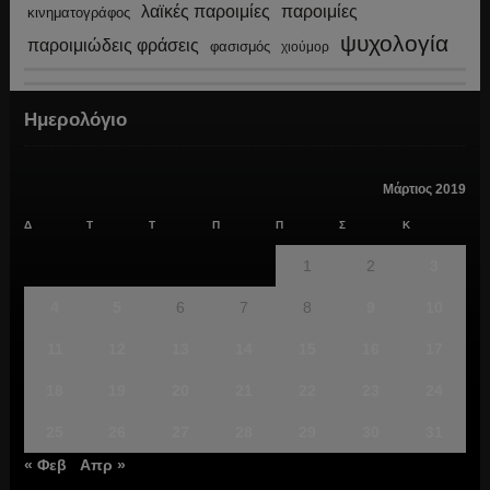
λαϊκές παροιμίες
παροιμίες
κινηματογράφος
ψυχολογία
παροιμιώδεις φράσεις
φασισμός
χιούμορ
Ημερολόγιο
Μάρτιος 2019
Δ
Τ
Τ
Π
Π
Σ
Κ
1
2
3
4
5
6
7
8
9
10
11
12
13
14
15
16
17
18
19
20
21
22
23
24
25
26
27
28
29
30
31
« Φεβ
Απρ »