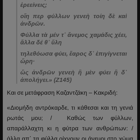
ἐρεείνεις;
οἵη περ φύλλων γενεὴ τοίη δὲ καὶ
ἀνδρῶν.
Φύλλα τὰ μέν τ᾽ ἄνεμος χαμάδις χέει,
ἄλλα δέ θ᾽ ὕλη
τηλεθόωσα φύει, ἔαρος δ᾽ ἐπιγίγνεται
ὥρη·
ὣς ἀνδρῶν γενεὴ ἣ μὲν φύει ἣ δ᾽
ἀπολήγει.» (Ζ145)
Και σε μετάφραση Καζαντζάκη – Κακριδή:
«Διομήδη αντρόκαρδε, τι κάθεσαι και τη γενιά
ρωτάς μου; / Καθώς των φύλλων,
απαράλλαχτη κι η φύτρα των ανθρώπων: /
άλλα απ᾿ τα φύλλα ρίχνουν οι άνεμοι στο χώμα