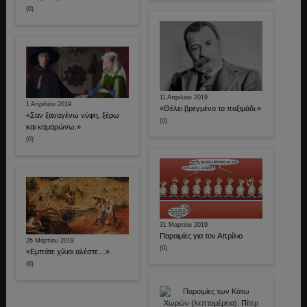
(0)
11 Απριλίου 2019
1 Απριλίου 2019
«Θέλει βρεγμένο το παξιμάδι.»
«Σαν ξαναγένω νύφη, ξέρω
(0)
και καμαρώνω.»
(0)
31 Μαρτίου 2019
Παροιμίες για τον Απρίλιο
26 Μαρτίου 2019
(0)
«Εμπάτε χίλιοι αλέστε…»
(0)