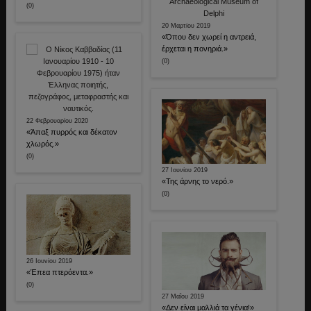
(0)
20 Μαρτίου 2019
«Όπου δεν χωρεί η αντρειά,
έρχεται η πονηριά.»
(0)
22 Φεβρουαρίου 2020
«Άπαξ πυρρός και δέκατον
χλωρός.»
(0)
27 Ιουνίου 2019
«Της άρνης το νερό.»
(0)
26 Ιουνίου 2019
«Έπεα πτερόεντα.»
(0)
27 Μαΐου 2019
«Δεν είναι μαλλιά τα γένια!»