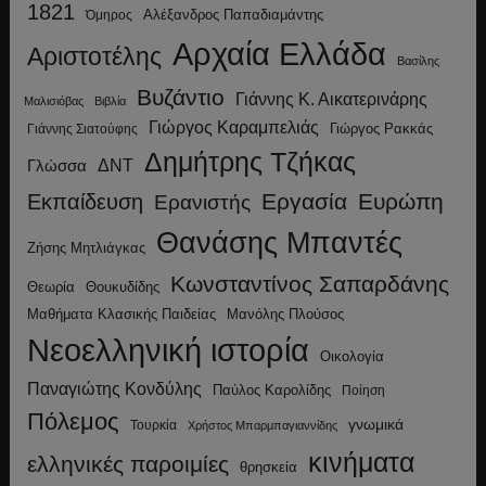
1821
Αλέξανδρος Παπαδιαμάντης
Όμηρος
Αρχαία Ελλάδα
Αριστοτέλης
Βασίλης
Βυζάντιο
Γιάννης Κ. Αικατερινάρης
Μαλισιόβας
Βιβλία
Γιώργος Καραμπελιάς
Γιώργος Ρακκάς
Γιάννης Σιατούφης
Δημήτρης Τζήκας
ΔΝΤ
Γλώσσα
Εργασία
Ευρώπη
Εκπαίδευση
Ερανιστής
Θανάσης Μπαντές
Ζήσης Μητλιάγκας
Κωνσταντίνος Σαπαρδάνης
Θεωρία
Θουκυδίδης
Μανόλης Πλούσος
Μαθήματα Κλασικής Παιδείας
Νεοελληνική ιστορία
Οικολογία
Παναγιώτης Κονδύλης
Παύλος Καρολίδης
Ποίηση
Πόλεμος
γνωμικά
Τουρκία
Χρήστος Μπαρμπαγιαννίδης
κινήματα
ελληνικές παροιμίες
θρησκεία