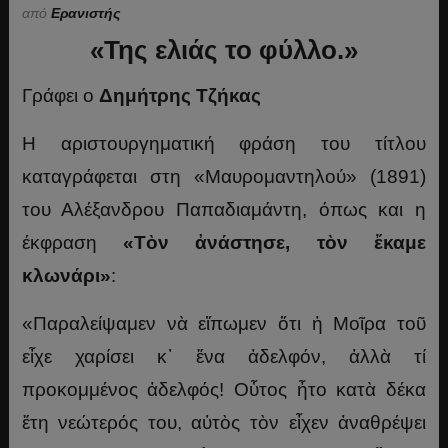
από
Ερανιστής
«Της ελιάς το φύλλο.»
Γράφει ο
Δημήτρης Τζήκας
Η αριστουργηματική φράση του τίτλου
καταγράφεται στη «Μαυρομαντηλού» (1891)
του Αλέξανδρου Παπαδιαμάντη, όπως και η
έκφραση
«Τὸν ἀνάστησε, τὸν ἔκαμε
κλωνάρι»
:
«Παραλείψαμεν νὰ εἴπωμεν ὅτι ἡ Μοῖρα τοῦ
εἶχε χαρίσει κ᾽ ἕνα ἀδελφόν, ἀλλὰ τί
προκομμένος ἀδελφός! Οὗτος ἦτο κατὰ δέκα
ἔτη νεώτερός του, αὐτὸς τὸν εἶχεν ἀναθρέψει