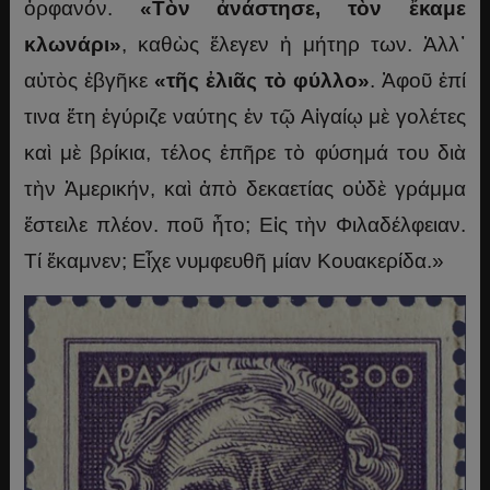
ὀρφανόν.
«Τὸν ἀνάστησε, τὸν ἔκαμε
κλωνάρι»
, καθὼς ἔλεγεν ἡ μήτηρ των. Ἀλλ᾽
αὐτὸς ἐβγῆκε
«τῆς ἐλιᾶς τὸ φύλλο»
. Ἀφοῦ ἐπί
τινα ἔτη ἐγύριζε ναύτης ἐν τῷ Αἰγαίῳ μὲ γολέτες
καὶ μὲ βρίκια, τέλος ἐπῆρε τὸ φύσημά του διὰ
τὴν Ἀμερικήν, καὶ ἀπὸ δεκαετίας οὐδὲ γράμμα
ἔστειλε πλέον. ποῦ ἦτο; Εἰς τὴν Φιλαδέλφειαν.
Τί ἔκαμνεν; Εἶχε νυμφευθῆ μίαν Κουακερίδα.»