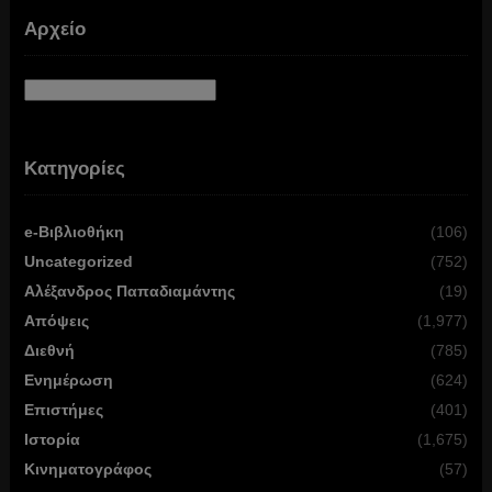
Αρχείο
Αρχείο
Κατηγορίες
e-Βιβλιοθήκη
(106)
Uncategorized
(752)
Αλέξανδρος Παπαδιαμάντης
(19)
Απόψεις
(1,977)
Διεθνή
(785)
Ενημέρωση
(624)
Επιστήμες
(401)
Ιστορία
(1,675)
Κινηματογράφος
(57)