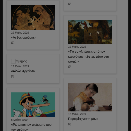
(0)
19 Μαΐου 2019
«Άχθος αρούρης»
(1)
19 Μαΐου 2019
«Για να γλιτώσεις από τον
καπνό μην πέφτεις μέσα στη
φωτιά.»
17 Μαΐου 2019
(0)
«Αἰδὼς Ἀργεῖοι!»
(0)
12 Μαΐου 2019
Παροιμίες για τη μάνα
5 Μαΐου 2019
(0)
«Ρώτα και τον μπάρμπα μου
τον ψεύτη.»