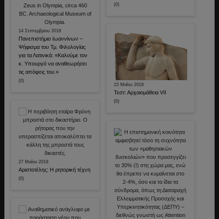
(0)
14 Σεπτεμβρίου 2018
Πανεπιστήμιο Ιωαννίνων –
Ψήφισμα του Τμ. Φιλολογίας
για τα Λατινικά: «Καλούμε τον
κ. Υπουργό να αναθεωρήσει
τις απόψεις του.»
(0)
15 Μαΐου 2018
Τεστ: Αρχαιομάθεια VII
(0)
27 Μαΐου 2018
Αριστοτέλης: Η ρητορική τέχνη
(0)