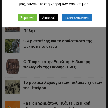
μας, συναινείτε στη χρήση των cookies μας.
|
Συμφωνώ
Διαφωνώ
Πολιτική Απορρήτου
Ο Μακιαβέλι, η αναγκαιότητα του εθνικού
στρατού και «πώς πήρε ο Τούρκος την
Πόλη»
Ο Αριστοτέλης και το αδιάσπαστο της
ψυχής με το σώμα
Οι Τούρκοι στην Ευρώπη: Η δεύτερη
πολιορκία της Βιέννης (1683)
Το μυστικό λεξιλόγιο των παλαιών χτιστών
της Ηπείρου
«Δει δη χρημάτων.» Κάντε μια μικρή