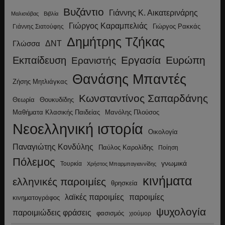
Βυζάντιο
Γιάννης Κ. Αικατερινάρης
Μαλισιόβας
Βιβλία
Γιώργος Καραμπελιάς
Γιώργος Ρακκάς
Γιάννης Σιατούφης
Δημήτρης Τζήκας
ΔΝΤ
Γλώσσα
Εργασία
Ευρώπη
Εκπαίδευση
Ερανιστής
Θανάσης Μπαντές
Ζήσης Μητλιάγκας
Κωνσταντίνος Σαπαρδάνης
Θεωρία
Θουκυδίδης
Μανόλης Πλούσος
Μαθήματα Κλασικής Παιδείας
Νεοελληνική ιστορία
Οικολογία
Παναγιώτης Κονδύλης
Παύλος Καρολίδης
Ποίηση
Πόλεμος
γνωμικά
Τουρκία
Χρήστος Μπαρμπαγιαννίδης
κινήματα
ελληνικές παροιμίες
θρησκεία
λαϊκές παροιμίες
παροιμίες
κινηματογράφος
ψυχολογία
παροιμιώδεις φράσεις
φασισμός
χιούμορ