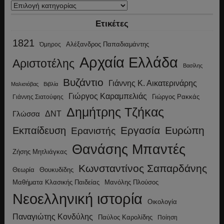
Κατηγορίες
Ετικέτες
1821
Αλέξανδρος Παπαδιαμάντης
Όμηρος
Αρχαία Ελλάδα
Αριστοτέλης
Βασίλης
Βυζάντιο
Γιάννης Κ. Αικατερινάρης
Μαλισιόβας
Βιβλία
Γιώργος Καραμπελιάς
Γιώργος Ρακκάς
Γιάννης Σιατούφης
Δημήτρης Τζήκας
ΔΝΤ
Γλώσσα
Εργασία
Ευρώπη
Εκπαίδευση
Ερανιστής
Θανάσης Μπαντές
Ζήσης Μητλιάγκας
Κωνσταντίνος Σαπαρδάνης
Θεωρία
Θουκυδίδης
Μανόλης Πλούσος
Μαθήματα Κλασικής Παιδείας
Νεοελληνική ιστορία
Οικολογία
Παναγιώτης Κονδύλης
Παύλος Καρολίδης
Ποίηση