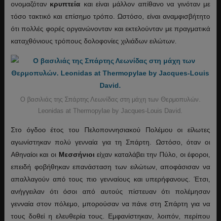
ονομαζόταν
κρυπτεία
και είναι μάλλον απίθανο να γινόταν με
τόσο τακτικό και επίσημο τρόπο. Ωστόσο, είναι αναμφισβήτητο
ότι πολλές φορές οργανώνονταν και εκτελούνταν με πραγματικά
καταχθόνιους τρόπους δολοφονίες χιλιάδων ειλώτων.
Ο βασιλιάς της Σπάρτης Λεωνίδας στη μάχη των Θερμοπυλών.
Leonidas at Thermopylae by Jacques-Louis David.
Στο όγδοο έτος του Πελοποννησιακού Πολέμου οι είλωτες
αγωνίστηκαν πολύ γενναία για τη Σπάρτη. Ωστόσο, όταν οι
Αθηναίοι και οι
Μεσσήνιοι
είχαν καταλάβει την Πύλο, οι έφοροι,
επειδή φοβήθηκαν επανάσταση των ειλώτων, αποφάσισαν να
απαλλαγούν από τους πιο γενναίους και υπερήφανους. Έτσι,
ανήγγειλαν ότι όσοι από αυτούς πίστευαν ότι πολέμησαν
γενναία στον πόλεμο, μπορούσαν να πάνε στη Σπάρτη για να
τους δοθεί η ελευθερία τους. Εμφανίστηκαν, λοιπόν, περίπου