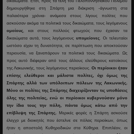
δικαιώματα. Έτσι, προς τα τέλη του Πελοποννησιακού Πολέμου
δημιουργήθηκε στη Σπάρτη μια διάκριση -άγνωστη στα
παλαιότερα χρόνια- ανάμεσα στους λίγους πολίτες που
ασκούσαν ακόμα τα πολιτικά τους δικαιώματα, τους λεγόμενους
ομοίους
, και στους πολλούς φτωχούς που έχασαν τα
δικαιώματα αυτά, τους λεγόμενους
υπομείονες
. Οι τελευταίοι
ωστόσο είχαν τη δυνατότητα, σε περίπτωση που αποκτούσαν
περιουσία, να ξαναπάρουν τα πολιτικά τους δικαιώματα. Ως
προς αυτό διέφεραν από τους άλλους ελεύθερους κατοίκους
της Λακωνικής, τους λεγόμενους περιοίκους.
Οι περίοικοι ήταν
επίσης ελεύθεροι και μάλιστα πολίτες, όχι όμως της
Σπάρτης αλλά των υπόλοιπων πόλεων της Λακωνικής.
Μόνο οι πολίτες της Σπάρτης διαχειρίζονταν τις υποθέσεις
όλης της πολιτείας, ενώ οι περίοικοι κυβερνούσαν μόνο
την ίδια τους την πόλη, πάντα όμως κάτω από την
επίβλεψη της Σπάρτης.
Μερικές φορές η Σπάρτη ασκούσε
έλεγχο με διοικητές που έστελνε σε πόλεις περιοίκων, όπως
ήταν η αποστολή Κυθηροδικών στα Κύθηρα. Επιπλέον, οι