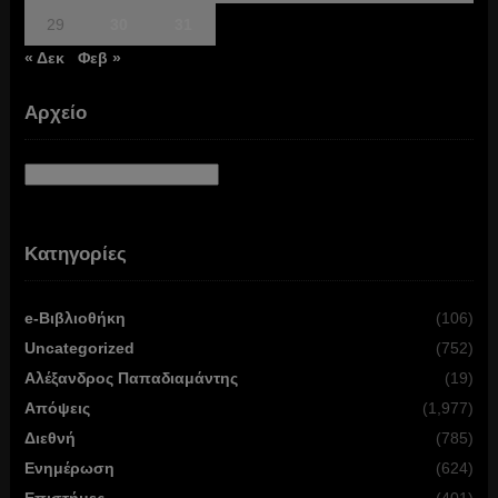
29
30
31
« Δεκ
Φεβ »
Αρχείο
Αρχείο
Κατηγορίες
e-Βιβλιοθήκη
(106)
Uncategorized
(752)
Αλέξανδρος Παπαδιαμάντης
(19)
Απόψεις
(1,977)
Διεθνή
(785)
Ενημέρωση
(624)