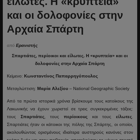
είλωτες. Η «κρυπτεία»
και οι δολοφονίες στην
Αρχαία Σπάρτη
από
Ερανιστής
Σπαρτιάτες, περίοικοι και είλωτες. Η «κρυπτεία» και οι
δολοφονίες στην Αρχαία Σπάρτη
Κείμενο:
Κωνσταντίνος Παπαρρηγόπουλος
Μεταγλώττιση:
Μαρία
Αλεξίου
– National Geographic Society
Από τα πρώτα ιστορικά χρόνια βρίσκουμε τους κατοίκους της
Λακωνικής να έχουν χωριστεί σε τρεις συγκεκριμένες τάξεις:
τους
Σπαρτιάτες
, τους
περίοικους
και τους
είλωτες
.
Σπαρτιάτες ήταν οι κάτοικοι της πόλης της Σπάρτης, οι οποίοι,
ακολουθώντας ορισμένους ιδιαίτερα αυστηρούς κανόνες στον
τρόπο ζωής και στην πειθαρχία, αποτελούσαν το μόνιμο στρατό