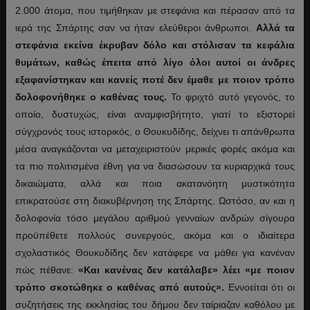
2.000 άτομα, που τιμήθηκαν με στεφάνια και πέρασαν από τα
ιερά της Σπάρτης σαν να ήταν ελεύθεροι άνθρωποι.
Αλλά τα
στεφάνια εκείνα έκρυβαν δόλο και στόλισαν τα κεφάλια
θυμάτων, καθώς έπειτα από λίγο όλοι αυτοί οι άνδρες
εξαφανίστηκαν και κανείς ποτέ δεν έμαθε με ποιον τρόπο
δολοφονήθηκε ο καθένας τους.
Το φριχτό αυτό γεγονός, το
οποίο, δυστυχώς, είναι αναμφισβήτητο, γιατί το εξιστορεί
σύγχρονός τους ιστορικός, ο Θουκυδίδης, δείχνει τι απάνθρωπα
μέσα αναγκάζονται να μεταχειριστούν μερικές φορές ακόμα και
τα πιο πολιτισμένα έθνη για να διασώσουν τα κυριαρχικά τους
δικαιώματα, αλλά και ποια ακατανόητη μυστικότητα
επικρατούσε στη διακυβέρνηση της Σπάρτης. Ωστόσο, αν και η
δολοφονία τόσο μεγάλου αριθμού γενναίων ανδρών σίγουρα
προϋπέθετε πολλούς συνεργούς, ακόμα και ο ιδιαίτερα
σχολαστικός Θουκυδίδης δεν κατάφερε να μάθει για κανέναν
πώς πέθανε:
«Και κανένας δεν κατάλαβε» λέει «με ποιον
τρόπο σκοτώθηκε ο καθένας από αυτούς».
Εννοείται ότι οι
συζητήσεις της εκκλησίας του δήμου δεν ταίριαζαν καθόλου με