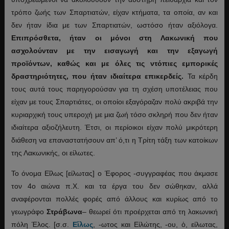
τρόπο ζωής των Σπαρτιατών, είχαν κτήματα, τα οποία, αν και
δεν ήταν ίδια με των Σπαρτιατών, ωστόσο ήταν αξιόλογα.
Επιπρόσθετα, ήταν οι μόνοι στη Λακωνική που
ασχολούνταν με την εισαγωγή και την εξαγωγή
προϊόντων, καθώς και με όλες τις ντόπιες εμπορικές
δραστηριότητες, που ήταν ιδιαίτερα επικερδείς.
Τα κέρδη
τους αυτά τους παρηγορούσαν για τη σχέση υποτέλειας που
είχαν με τους Σπαρτιάτες, οι οποίοι εξαγόραζαν πολύ ακριβά την
κυριαρχική τους υπεροχή με μια ζωή τόσο σκληρή που δεν ήταν
ιδιαίτερα αξιοζήλευτη. Έτσι, οι περίοικοι είχαν πολύ μικρότερη
διάθεση να επαναστατήσουν απ’ ό,τι η Τρίτη τάξη των κατοίκων
της Λακωνικής, οι είλωτες.
Το όνομα Εἵλως [είλωτας] ο Έφορος -συγγραφέας που άκμασε
τον 4ο αιώνα π.Χ. και τα έργα του δεν σώθηκαν, αλλά
αναφέρονται πολλές φορές από άλλους και κυρίως από το
γεωγράφο
Στράβωνα
– θεωρεί ότι προέρχεται από τη λακωνική
πόλη Έλος. [σ.σ.
Εἵλως
, -ωτος και Εἱλώτης, -ου, ὁ, είλωτας,