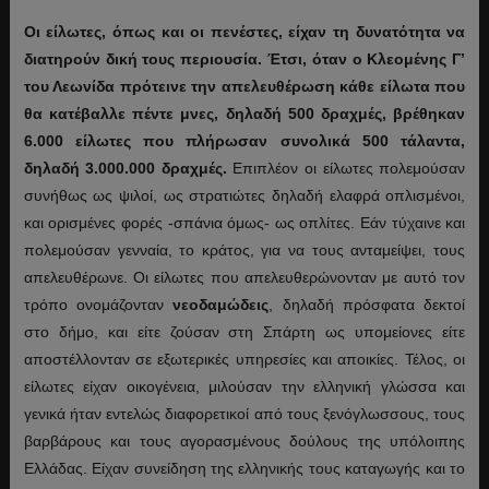
Οι είλωτες, όπως και οι πενέστες, είχαν τη δυνατότητα να
διατηρούν δική τους περιουσία. Έτσι, όταν ο Κλεομένης Γ’
του Λεωνίδα πρότεινε την απελευθέρωση κάθε είλωτα που
θα κατέβαλλε πέντε μνες, δηλαδή 500 δραχμές, βρέθηκαν
6.000 είλωτες που πλήρωσαν συνολικά 500 τάλαντα,
δηλαδή 3.000.000 δραχμές.
Επιπλέον οι είλωτες πολεμούσαν
συνήθως ως ψιλοί, ως στρατιώτες δηλαδή ελαφρά οπλισμένοι,
και ορισμένες φορές -σπάνια όμως- ως οπλίτες. Εάν τύχαινε και
πολεμούσαν γενναία, το κράτος, για να τους ανταμείψει, τους
απελευθέρωνε. Οι είλωτες που απελευθερώνονταν με αυτό τον
τρόπο ονομάζονταν
νεοδαμώδεις
, δηλαδή πρόσφατα δεκτοί
στο δήμο, και είτε ζούσαν στη Σπάρτη ως υπομείονες είτε
αποστέλλονταν σε εξωτερικές υπηρεσίες και αποικίες. Τέλος, οι
είλωτες είχαν οικογένεια, μιλούσαν την ελληνική γλώσσα και
γενικά ήταν εντελώς διαφορετικοί από τους ξενόγλωσσους, τους
βαρβάρους και τους αγορασμένους δούλους της υπόλοιπης
Ελλάδας. Είχαν συνείδηση της ελληνικής τους καταγωγής και το