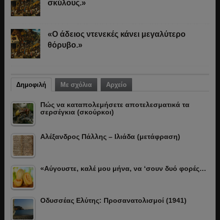
σκύλους.»
«Ο άδειος ντενεκές κάνει μεγαλύτερο
θόρυβο.»
Δημοφιλή
Με σχόλια
Αρχείο
Πώς να καταπολεμήσετε αποτελεσματικά τα
σερσέγκια (σκούρκοι)
Αλέξανδρος Πάλλης – Ιλιάδα (μετάφραση)
«Αύγουστε, καλέ μου μήνα, να ‘σουν δυό φορές…
Οδυσσέας Ελύτης: Προσανατολισμοί (1941)