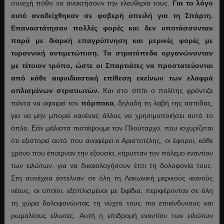
συνεχή πόθο να ανακτήσουν την ελευθερία τους.
Για το λόγο
αυτό αναδείχθηκαν σε φοβερή απειλή για τη Σπάρτη.
Επαναστάτησαν πολλές φορές και δεν υποτάσσονταν
παρά με διαρκή επαγρύπνηση και μερικές φορές με
τυραννική αντιμετώπιση. Τα στρατόπεδα οργανώνονταν
με τέτοιον τρόπο, ώστε οι Σπαρτιάτες να προστατεύονται
από κάθε αιφνιδιαστική επίθεση εκείνων των ελαφρά
οπλισμένων στρατιωτών.
Και στο σπίτι ο πολίτης φρόντιζε
πάντα να αφαιρεί τον
πόρπακα
, δηλαδή τη λαβή της ασπίδας,
για να μην μπορεί κανένας άλλος να χρησιμοποιήσει αυτό το
όπλο. Εάν μάλιστα πιστέψουμε τον Πλούταρχο, που ισχυρίζεται
ότι εξιστορεί αυτό που αναφέρει ο Αριστοτέλης, οι έφοροι, κάθε
χρόνο που έπαιρναν την εξουσία, κήρυτταν τον πόλεμο εναντίον
των ειλώτων, για να δικαιολογήσουν έτσι τη δολοφονία τους.
Στη συνέχεια έστελναν σε όλη τη Λακωνική μερικούς ικανούς
νέους, οι οποίοι, εξοπλισμένοι με ξιφίδια, περιφέρονταν σε όλη
τη χώρα δολοφονώντας τη νύχτα τους πιο επικίνδυνους και
ρωμαλέους είλωτες. Αυτή η επιδρομή εναντίον των ειλώτων