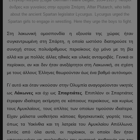
άνδρες και γυναίκες στην αρχαία Σπάρτη. After Plutarch, who tells
about the ancient Spartan legislator Lycurgus. Lycurgus urged the
Spartan girls to engage in wrestling. Here they urge the boys to fight.
Στη λακωνική ομοσπονδία η εξουσία της χώρας ήταν
συγκεντρωμένη στη Σπάρτη, η οποία ωστόσο διατηρούσε τη
συνοχή στους πολυάριθμους περιοίκους όχι μόνο με τη βία
αλλά και με πολλές άλλες ηθικές και υλικές ανταμοιβές. Γενικά οι
περίοικοι, αν και δεν ήταν ανεξάρτητοι στη Λακωνική, σε σχέση
με τους άλλους Έλληνες θεωρούνταν έως ένα βαθμό αυτόνομοι.
Γι’ αυτό και όταν νικούσαν στην Ολυμπία αναγορεύονταν νικητές
ως
Λάκωνες
και όχι ως
Σπαρτιάτες
. Επιπλέον οι Σπαρτιάτες
έτρεφαν ιδιαίτερη εκτίμηση σε κάποιους περιοίκους, και κυρίως
τους Αμυκλαίους, τους οπλίτες των οποίων τιμούσαν ιδιαίτερα.
Είχαν μάλιστα υιοθετήσει κάποιες θρησκευτικές γιορτές τους,
όπως τα Υακίνθια και τη λατρεία του Αμυκλαίου Απόλλωνα.
Εκτός από όλα αυτά, οι περίοικοι, οι οποίοι δεν ήταν
υποχρεωμένοι να ακολουθούν την αυστηρή πειθαρχία και τον