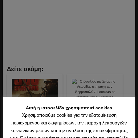
Δείτε ακόμη:
Αυτή η ιστοσελίδα χρησιμοποιεί cookies
13 Ιανουαρίου 2018
Το πολίτευμα της Σπάρτης. Ο
13 Ιανουαρίου 2018
Χρησιμοποιούμε cookies για την εξατομίκευση
νομοθέτης Λυκούργος. Η
Πώς ανατρέφονταν και ζούσαν
περιεχομένου και διαφημίσεων, την παροχή λειτουργιών
Γερουσία. Οι πέντε έφοροι.
οι Σπαρτιάτες. Η σπαρτιατική
αγωγή. Η οργάνωση του
(0)
κοινωνικών μέσων και την ανάλυση της επισκεψιμότητας
στρατού και τα κοινά συσσίτια