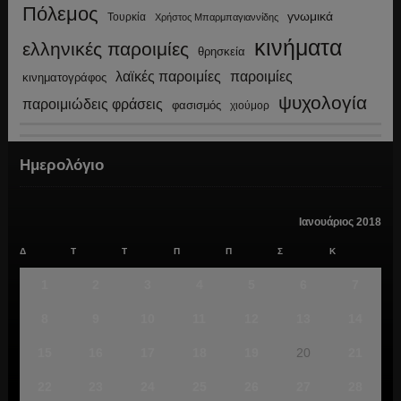
Πόλεμος
γνωμικά
Τουρκία
Χρήστος Μπαρμπαγιαννίδης
κινήματα
ελληνικές παροιμίες
θρησκεία
λαϊκές παροιμίες
παροιμίες
κινηματογράφος
ψυχολογία
παροιμιώδεις φράσεις
φασισμός
χιούμορ
Ημερολόγιο
Ιανουάριος 2018
Δ
Τ
Τ
Π
Π
Σ
Κ
1
2
3
4
5
6
7
8
9
10
11
12
13
14
15
16
17
18
19
20
21
22
23
24
25
26
27
28