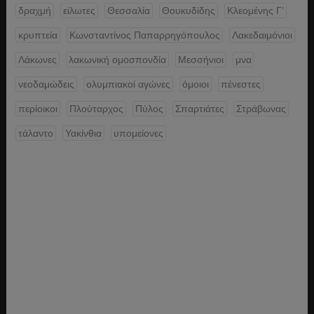
δραχμή
είλωτες
Θεσσαλία
Θουκυδίδης
Κλεομένης Γ’
κρυπτεία
Κωνσταντίνος Παπαρρηγόπουλος
Λακεδαιμόνιοι
Λάκωνες
λακωνική ομοσπονδία
Μεσσήνιοι
μνα
νεοδαμώδεις
ολυμπιακοί αγώνες
όμοιοι
πένεστες
περίοικοι
Πλούταρχος
Πύλος
Σπαρτιάτες
Στράβωνας
τάλαντο
Υακίνθια
υπομείονες