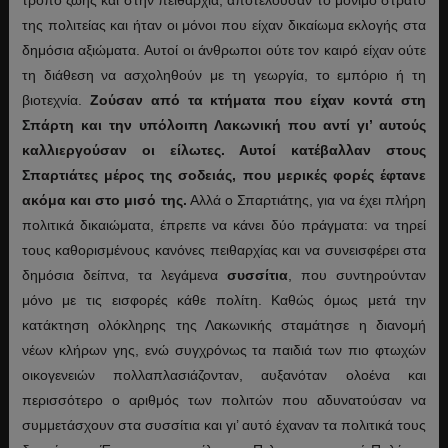
της πολιτείας και ήταν οι μόνοι που είχαν δικαίωμα εκλογής στα
δημόσια αξιώματα. Αυτοί οι άνθρωποι ούτε τον καιρό είχαν ούτε
τη διάθεση να ασχοληθούν με τη γεωργία, το εμπόριο ή τη
βιοτεχνία.
Ζούσαν από τα κτήματα που είχαν κοντά στη
Σπάρτη και την υπόλοιπη Λακωνική που αντί γι’ αυτούς
καλλιεργούσαν οι είλωτες. Αυτοί κατέβαλλαν στους
Σπαρτιάτες μέρος της σοδειάς, που μερικές φορές έφτανε
ακόμα και στο μισό της.
Αλλά ο Σπαρτιάτης, για να έχει πλήρη
πολιτικά δικαιώματα, έπρεπε να κάνει δύο πράγματα: να τηρεί
τους καθορισμένους κανόνες πειθαρχίας και να συνεισφέρει στα
δημόσια δείπνα, τα λεγάμενα
συσσίτια
, που συντηρούνταν
μόνο με τις εισφορές κάθε πολίτη. Καθώς όμως μετά την
κατάκτηση ολόκληρης της Λακωνικής σταμάτησε η διανομή
νέων κλήρων γης, ενώ συγχρόνως τα παιδιά των πιο φτωχών
οικογενειών πολλαπλασιάζονταν, αυξανόταν ολοένα και
περισσότερο ο αριθμός των πολιτών που αδυνατούσαν να
συμμετάσχουν στα συσσίτια και γι’ αυτό έχαναν τα πολιτικά τους