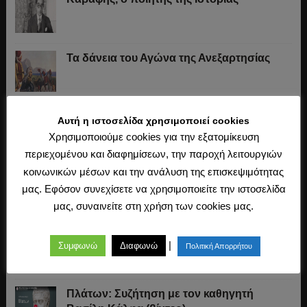
Τα δάνεια του Αγώνα της Ανεξαρτησίας
Το «σύστημα» του Ιωάννη Κωλέττη (1844-
Αυτή η ιστοσελίδα χρησιμοποιεί cookies
1847)
Χρησιμοποιούμε cookies για την εξατομίκευση
περιεχομένου και διαφημίσεων, την παροχή λειτουργιών
κοινωνικών μέσων και την ανάλυση της επισκεψιμότητας
Η άλωση της Κωνσταντινούπολης (1453)
μας. Εφόσον συνεχίσετε να χρησιμοποιείτε την ιστοσελίδα
μας, συναινείτε στη χρήση των cookies μας.
Ο Μακιαβέλι, η Δημοκρατία και η εκλογή
|
Συμφωνώ
Διαφωνώ
Πολιτική Απορρήτου
των αρχόντων
Πλάτων: Συζήτηση με τον καθηγητή