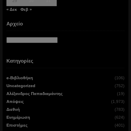
29
30
31
« Δεκ
Φεβ »
Αρχείο
Αρχείο
Κατηγορίες
e-Βιβλιοθήκη
(106)
Uncategorized
(752)
Αλέξανδρος Παπαδιαμάντης
(19)
Απόψεις
(1,973)
Διεθνή
(783)
Ενημέρωση
(624)
Επιστήμες
(401)