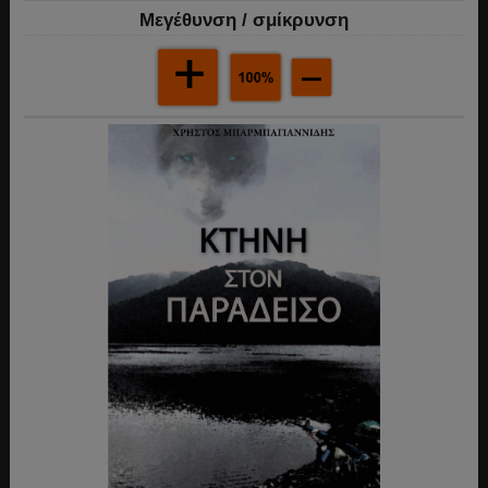
Mεγέθυνση / σμίκρυνση