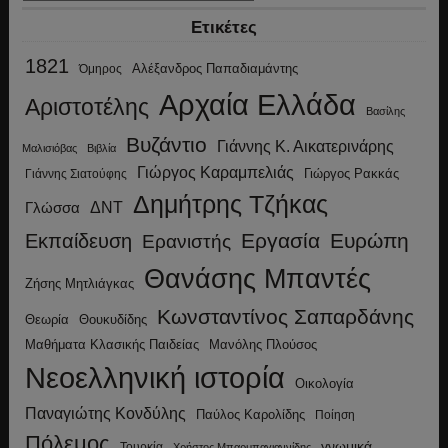
Ετικέτες
1821
Αλέξανδρος Παπαδιαμάντης
Όμηρος
Αρχαία Ελλάδα
Αριστοτέλης
Βασίλης
Βυζάντιο
Γιάννης Κ. Αικατερινάρης
Μαλισιόβας
Βιβλία
Γιώργος Καραμπελιάς
Γιώργος Ρακκάς
Γιάννης Σιατούφης
Δημήτρης Τζήκας
ΔΝΤ
Γλώσσα
Εργασία
Ευρώπη
Εκπαίδευση
Ερανιστής
Θανάσης Μπαντές
Ζήσης Μητλιάγκας
Κωνσταντίνος Σαπαρδάνης
Θεωρία
Θουκυδίδης
Μανόλης Πλούσος
Μαθήματα Κλασικής Παιδείας
Νεοελληνική ιστορία
Οικολογία
Παναγιώτης Κονδύλης
Παύλος Καρολίδης
Ποίηση
Πόλεμος
γνωμικά
Τουρκία
Χρήστος Μπαρμπαγιαννίδης