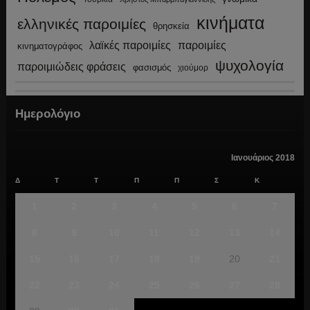
κινήματα
ελληνικές παροιμίες
θρησκεία
λαϊκές παροιμίες
παροιμίες
κινηματογράφος
ψυχολογία
παροιμιώδεις φράσεις
φασισμός
χιούμορ
Ημερολόγιο
Ιανουάριος 2018
Δ
Τ
Τ
Π
Π
Σ
Κ
1
2
3
4
5
6
7
8
9
10
11
12
13
14
15
16
17
18
19
20
21
22
23
24
25
26
27
28