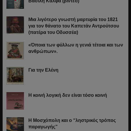
Βασίλη Κάλφα (βίντεο)
Μια λιγότερο γνωστή μαρτυρία του 1821
για τον θάνατο του Καπετάν Αντρούτσου
(πατέρα του Οδυσσέα)
«Όποια των φύλλων η γενιά τέτοια και των
ανθρώπων».
Για την Ελένη
Η κοινή λογική δεν είναι τόσο κοινή
Η Μοσχόπολη και ο “ληστρικός τρόπος
παραγωγής”