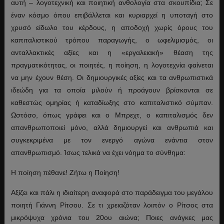
αυτή – λογοτεχνική και ποιητική ανθολογία στα σκουπίδια; Σε
έναν κόσμο όπου επιβάλλεται και κυριαρχεί η υποταγή στο
χρυσό είδωλο του κέρδους, η αποδοχή χωρίς όρους του
καπιταλιστικού τρόπου παραγωγής, ο ωφελιμισμός, οι
ανταλλακτικές αξίες και η «εργαλειακή» θέαση της
πραγματικότητας, οι ποιητές, η ποίηση, η λογοτεχνία φαίνεται
να μην έχουν θέση. Οι δημιουργικές αξίες και τα ανθρωπιστικά
ιδεώδη για τα οποία μιλούν ή προάγουν βρίσκονται σε
καθεστώς ομηρίας ή καταδίωξης στο καπιταλιστικό σύμπαν.
Ωστόσο, όπως γράφει και ο Μπρεχτ, ο καπιταλισμός δεν
απανθρωποποιεί μόνο, αλλά δημιουργεί και ανθρωπιά και
συγκεκριμένα με τον ενεργό αγώνα ενάντια στον
απανθρωπισμό. Ίσως τελικά να έχει νόημα το σύνθημα:
Η ποίηση πέθανε! Ζήτω η Ποίηση!
Αξίζει και πάλι η ιδιαίτερη αναφορά στο παράδειγμα του μεγάλου
ποιητή Γιάννη Ρίτσου. Σε τι χρειαζόταν λοιπόν ο Ρίτσος στα
μικρόψυχα χρόνια του 20ου αιώνα; Ποιες ανάγκες μας