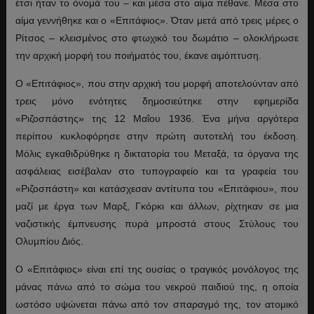
έτσι ήταν το όνομά του – και μέσα στο αίμα πέθανε. Μέσα στο
αίμα γεννήθηκε και ο «Επιτάφιος». Όταν μετά από τρεις μέρες ο
Ρίτσος – κλεισμένος στο φτωχικό του δωμάτιο – ολοκλήρωσε
την αρχική μορφή του ποιήματός του, έκανε αιμόπτυση.
Ο «Επιτάφιος», που στην αρχική του μορφή αποτελούνταν από
τρεις μόνο ενότητες δημοσιεύτηκε στην εφημερίδα
«Ριζοσπάστης» της 12 Μαΐου 1936. Ένα μήνα αργότερα
περίπου κυκλοφόρησε στην πρώτη αυτοτελή του έκδοση.
Μόλις εγκαθιδρύθηκε η δικτατορία του Μεταξά, τα όργανα της
ασφάλειας εισέβαλαν στο τυπογραφείο και τα γραφεία του
«Ριζοσπάστη» και κατάσχεσαν αντίτυπα του «Επιτάφιου», που
μαζί με έργα των Μαρξ, Γκόρκι και άλλων, ρίχτηκαν σε μια
ναζιστικής έμπνευσης πυρά μπροστά στους Στύλους του
Ολυμπίου Διός.
Ο «Επιτάφιος» είναι επί της ουσίας ο τραγικός μονόλογος της
μάνας πάνω από το σώμα του νεκρού παιδιού της, η οποία
ωστόσο υψώνεται πάνω από τον σπαραγμό της, τον ατομικό