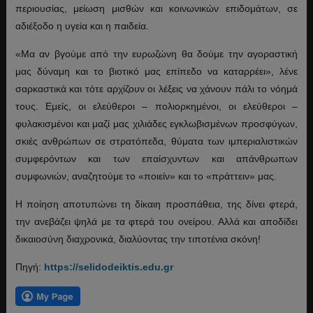
περιουσίας, μείωση μισθών και κοινωνικών επιδομάτων, σε
αδιέξοδο η υγεία και η παιδεία.
«Μα αν βγούμε από την ευρωζώνη θα δούμε την αγοραστική
μας δύναμη και το βιοτικό μας επίπεδο να καταρρέει», λένε
σαρκαστικά και τότε αρχίζουν οι λέξεις να χάνουν πάλι το νόημά
τους. Εμείς, οι ελεύθεροι – πολιορκημένοι, οι ελεύθεροι –
φυλακισμένοι και μαζί μας χιλιάδες εγκλωβισμένων προσφύγων,
σκιές ανθρώπων σε στρατόπεδα, θύματα των ιμπεριαλιστικών
συμφερόντων και των επαίσχυντων και απάνθρωπων
συμφωνιών, αναζητούμε το «ποιείν» και το «πράττειν» μας.
Η ποίηση αποτυπώνει τη δίκαιη προσπάθεια, της δίνει φτερά,
την ανεβάζει ψηλά με τα φτερά του ονείρου. Αλλά και αποδίδει
δικαιοσύνη διαχρονικά, διαλύοντας την τιποτένια σκόνη!
Πηγή:
https://selidodeiktis.edu.gr