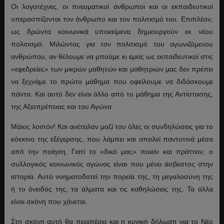
Οι λογοτέχνες, οι πνευματικοί άνθρωποι και οι εκπαιδευτικοί
υπερασπίζονται τον άνθρωπο και τον πολιτισμό του. Επιπλέον,
ως δρώντα κοινωνικά υποκείμενα δημιουργούν εκ νέου
πολιτισμό. Μιλώντας για τον πολιτισμό του αγωνιζόμενου
ανθρώπου, αν θέλουμε να μπούμε κι εμείς ως εκπαιδευτικοί στις
«εφεδρείες» των μικρών μαθητών και μαθητριών μας δεν πρέπει
να ξεχνάμε το πρώτο μάθημα που οφείλουμε να διδάσκουμε
πάντα. Και αυτό δεν είναι άλλο από το μάθημα της Αντίστασης,
της Αξιοπρέπειας και του Αγώνα.
Μάιος λοιπόν! Και ανέτειλαν μαζί του όλες οι συνδηλώσεις για το
κόκκινο της εξέγερσης, που λάμπει και απειλεί παντοτινά μέσα
από την ποίηση. Γιατί το «δικό μας» ποιείν και πράττειν, ο
συλλογικός κοινωνικός αγώνας είναι που μένει άσβεστος στην
ιστορία. Αυτό νοηματοδοτεί την πορεία της, τη μεγαλοσύνη της
ή το όνειδός της, τα άλματα και τις καθηλώσεις της. Τα άλλα
είναι σκόνη που χάνεται.
Στη σκόνη αυτή θα περιπέσει και η κυνική δήλωση για το Νέο