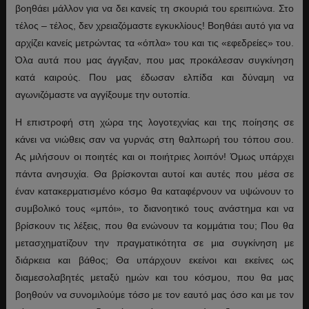
βοηθάει μάλλον για να δει κανείς τη σκουριά του ερειπιώνα. Στο
τέλος – τέλος, δεν χρειαζόμαστε εγκυκλίους! Βοηθάει αυτό για να
αρχίζει κανείς μετρώντας τα «όπλα» του και τις «εφεδρείες» του.
Όλα αυτά που μας άγγιξαν, που μας προκάλεσαν συγκίνηση
κατά καιρούς. Που μας έδωσαν ελπίδα και δύναμη να
αγωνιζόμαστε να αγγίξουμε την ουτοπία.
Η επιστροφή στη χώρα της λογοτεχνίας και της ποίησης σε
κάνει να νιώθεις σαν να γυρνάς στη θαλπωρή του τόπου σου.
Ας μιλήσουν οι ποιητές και οι ποιήτριες λοιπόν! Όμως υπάρχει
πάντα ανησυχία. Θα βρίσκονται αυτοί και αυτές που μέσα σε
έναν κατακερματισμένο κόσμο θα καταφέρνουν να υψώνουν το
συμβολικό τους «μπόι», το διανοητικό τους ανάστημα και να
βρίσκουν τις λέξεις, που θα ενώνουν τα κομμάτια του; Που θα
μετασχηματίζουν την πραγματικότητα σε μια συγκίνηση με
διάρκεια και βάθος; Θα υπάρχουν εκείνοι και εκείνες ως
διαμεσολαβητές μεταξύ ημών και του κόσμου, που θα μας
βοηθούν να συνομιλούμε τόσο με τον εαυτό μας όσο και με τον