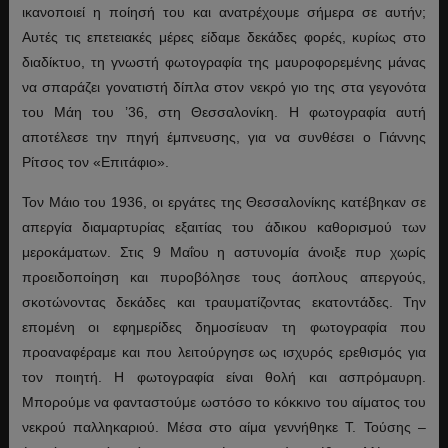
ικανοποιεί η ποίησή του και ανατρέχουμε σήμερα σε αυτήν;
Αυτές τις επετειακές μέρες είδαμε δεκάδες φορές, κυρίως στο
διαδίκτυο, τη γνωστή φωτογραφία της μαυροφορεμένης μάνας
να σπαράζει γονατιστή δίπλα στον νεκρό γιο της στα γεγονότα
του Μάη του ’36, στη Θεσσαλονίκη. Η φωτογραφία αυτή
αποτέλεσε την πηγή έμπνευσης, για να συνθέσει ο Γιάννης
Ρίτσος τον «Επιτάφιο».
Τον Μάιο του 1936, οι εργάτες της Θεσσαλονίκης κατέβηκαν σε
απεργία διαμαρτυρίας εξαιτίας του άδικου καθορισμού των
μεροκάματων. Στις 9 Μαΐου η αστυνομία άνοιξε πυρ χωρίς
προειδοποίηση και πυροβόλησε τους άοπλους απεργούς,
σκοτώνοντας δεκάδες και τραυματίζοντας εκατοντάδες. Την
επομένη οι εφημερίδες δημοσίευαν τη φωτογραφία που
προαναφέραμε και που λειτούργησε ως ισχυρός ερεθισμός για
τον ποιητή. Η φωτογραφία είναι θολή και ασπρόμαυρη.
Μπορούμε να φανταστούμε ωστόσο το κόκκινο του αίματος του
νεκρού παλληκαριού. Μέσα στο αίμα γεννήθηκε Τ. Τούσης –