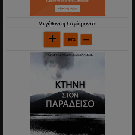
Mεγέθυνση / σμίκρυνση