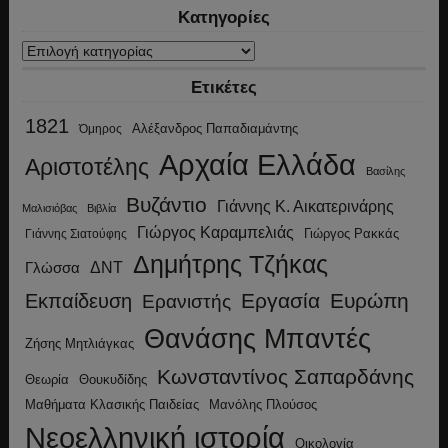
Κατηγορίες
Κατηγορίες
Ετικέτες
1821
Αλέξανδρος Παπαδιαμάντης
Όμηρος
Αρχαία Ελλάδα
Αριστοτέλης
Βασίλης
Βυζάντιο
Γιάννης Κ. Αικατερινάρης
Μαλισιόβας
Βιβλία
Γιώργος Καραμπελιάς
Γιώργος Ρακκάς
Γιάννης Σιατούφης
Δημήτρης Τζήκας
ΔΝΤ
Γλώσσα
Εργασία
Ευρώπη
Εκπαίδευση
Ερανιστής
Θανάσης Μπαντές
Ζήσης Μητλιάγκας
Κωνσταντίνος Σαπαρδάνης
Θεωρία
Θουκυδίδης
Μανόλης Πλούσος
Μαθήματα Κλασικής Παιδείας
Νεοελληνική ιστορία
Οικολογία