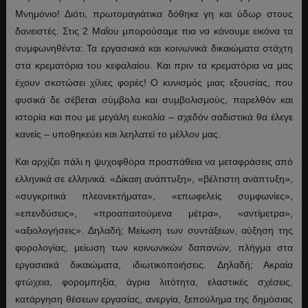
Μνημόνιο! Διότι, πρωτομαγιάτικα δόθηκε γη και ύδωρ στους
δανειστές. Στις 2 Μαΐου μπορούσαμε πια να κάνουμε εικόνα τα
συμφωνηθέντα: Τα εργασιακά και κοινωνικά δικαιώματα στάχτη
στα κρεματόρια του κεφαλαίου. Και πριν τα κρεματόρια να μας
έχουν σκοτώσει χίλιες φορές! Ο κυνισμός μιας εξουσίας, που
φυσικά δε σέβεται σύμβολα και συμβολισμούς, παρελθόν και
ιστορία και που με μεγάλη ευκολία – σχεδόν σαδιστικά θα έλεγε
κανείς – υποθηκεύει και λεηλατεί το μέλλον μας.
Και αρχίζει πάλι η ψυχοφθόρα προσπάθεια να μεταφράσεις από
ελληνικά σε ελληνικά. «Δίκαιη ανάπτυξη», «βέλτιστη ανάπτυξη»,
«συγκριτικά πλεονεκτήματα», «επωφελείς συμφωνίες»,
«επενδύσεις», «προαπαιτούμενα μέτρα», «αντίμετρα»,
«αξιολογήσεις». Δηλαδή; Μείωση των συντάξεων, αύξηση της
φορολογίας, μείωση των κοινωνικών δαπανών, πλήγμα στα
εργασιακά δικαιώματα, ιδιωτικοποιήσεις. Δηλαδή; Ακραία
φτώχεια, φορομπηξία, άγρια λιτότητα, ελαστικές σχέσεις,
κατάργηση θέσεων εργασίας, ανεργία, ξεπούλημα της δημόσιας