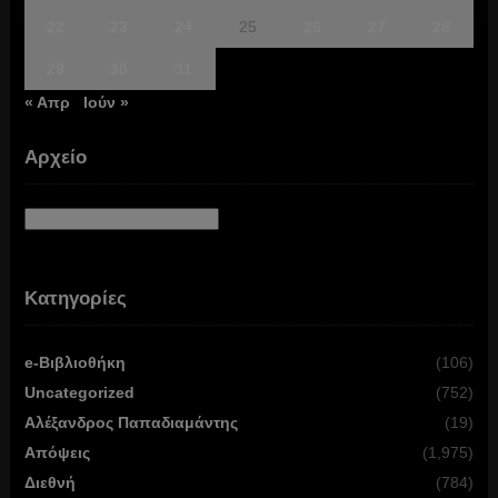
22
23
24
25
26
27
28
29
30
31
« Απρ
Ιούν »
Αρχείο
Αρχείο
Κατηγορίες
e-Βιβλιοθήκη
(106)
Uncategorized
(752)
Αλέξανδρος Παπαδιαμάντης
(19)
Απόψεις
(1,975)
Διεθνή
(784)