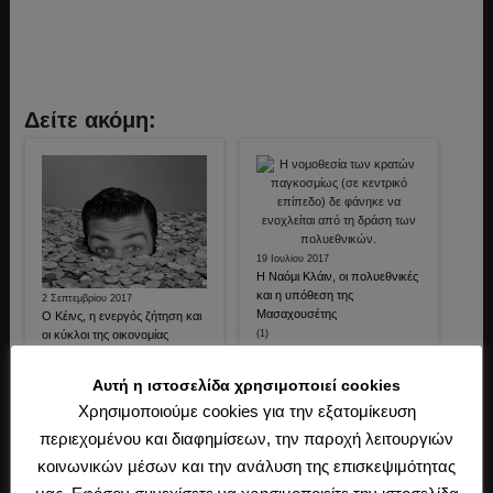
Δείτε ακόμη:
19 Ιουλίου 2017
Η Ναόμι Κλάιν, οι πολυεθνικές
και η υπόθεση της
2 Σεπτεμβρίου 2017
Μασαχουσέτης
Ο Κέινς, η ενεργός ζήτηση και
(1)
οι κύκλοι της οικονομίας
(0)
Αυτή η ιστοσελίδα χρησιμοποιεί cookies
Χρησιμοποιούμε cookies για την εξατομίκευση
περιεχομένου και διαφημίσεων, την παροχή λειτουργιών
13 Ιουλίου 2017
Νεοφιλελευθερισμός εναντίον
κοινωνικών μέσων και την ανάλυση της επισκεψιμότητας
δικαιοσύνης