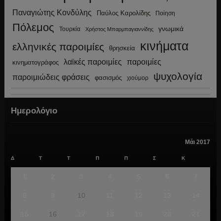
Παναγιώτης Κονδύλης
Παύλος Καρολίδης
Ποίηση
Πόλεμος
γνωμικά
Τουρκία
Χρήστος Μπαρμπαγιαννίδης
κινήματα
ελληνικές παροιμίες
θρησκεία
λαϊκές παροιμίες
παροιμίες
κινηματογράφος
ψυχολογία
παροιμιώδεις φράσεις
φασισμός
χιούμορ
Ημερολόγιο
Μάι 2017
Δ
Τ
Τ
Π
Π
Σ
Κ
1
2
3
4
5
6
7
8
9
10
11
12
13
14
15
16
17
18
19
20
21