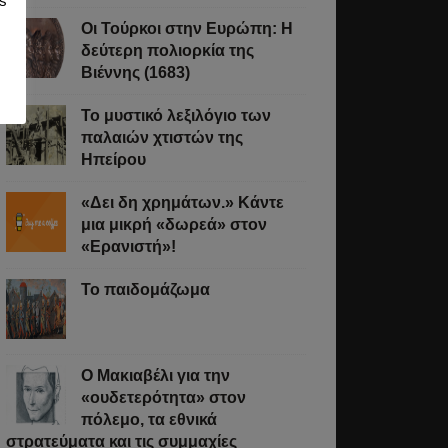
s
Οι Τούρκοι στην Ευρώπη: Η
δεύτερη πολιορκία της
Βιέννης (1683)
Το μυστικό λεξιλόγιο των
παλαιών χτιστών της
Ηπείρου
«Δει δη χρημάτων.» Κάντε
μια μικρή «δωρεά» στον
«Ερανιστή»!
Το παιδομάζωμα
O Μακιαβέλι για την
«ουδετερότητα» στον
πόλεμο, τα εθνικά
στρατεύματα και τις συμμαχίες