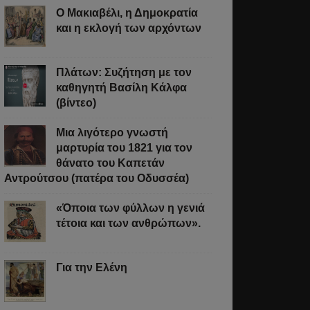
Ο Μακιαβέλι, η Δημοκρατία
και η εκλογή των αρχόντων
Πλάτων: Συζήτηση με τον
καθηγητή Βασίλη Κάλφα
(βίντεο)
Μια λιγότερο γνωστή
μαρτυρία του 1821 για τον
θάνατο του Καπετάν
Αντρούτσου (πατέρα του Οδυσσέα)
«Όποια των φύλλων η γενιά
τέτοια και των ανθρώπων».
Για την Ελένη