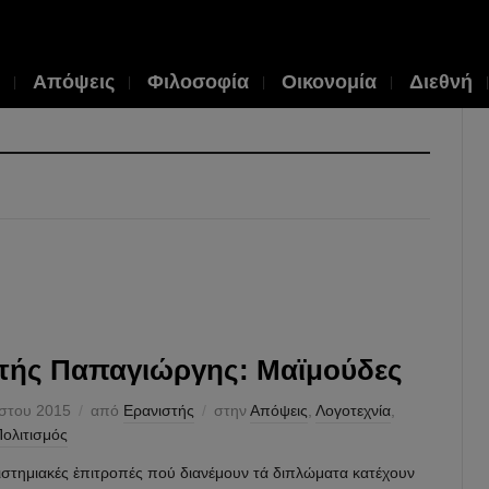
Απόψεις
Φιλοσοφία
Οικονομία
Διεθνή
ής Παπαγιώργης: Μαϊμούδες
στου 2015
από
Ερανιστής
στην
Απόψεις
,
Λογοτεχνία
,
ολιτισμός
ιστημιακές ἐπιτροπές πού διανέμουν τά διπλώματα κατέχουν