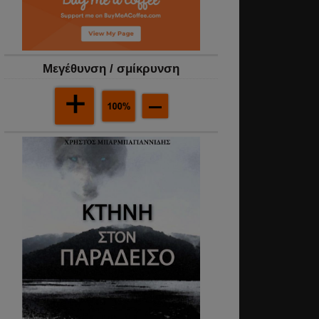
Mεγέθυνση / σμίκρυνση