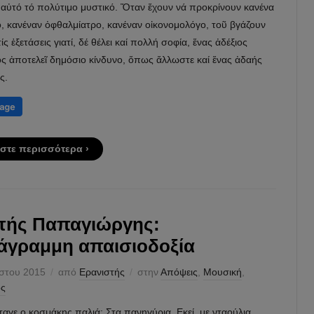
 αὐτό τό πολύτιμο μυστικό. Ὅταν ἔχουν νά προκρίνουν κανένα
, κανέναν ὀφθαλμίατρο, κανέναν οἰκονομολόγο, τοῦ βγάζουν
ίς ἐξετάσεις γιατί, δέ θέλει καί πολλή σοφία, ἕνας ἀδέξιος
ός ἀποτελεῖ δημόσιο κίνδυνο, ὅπως ἄλλωστε καί ἕνας ἀδαής
ς.
στε περισσότερα ›
ής Παπαγιώργης:
άγραμμη απαισιοδοξία
στου 2015
από
Ερανιστής
στην
Απόψεις
,
Μουσική
,
ός
αγε ο κοσμάκης παλιά; Στα πανηγύρια. Εκεί, με νταούλια,