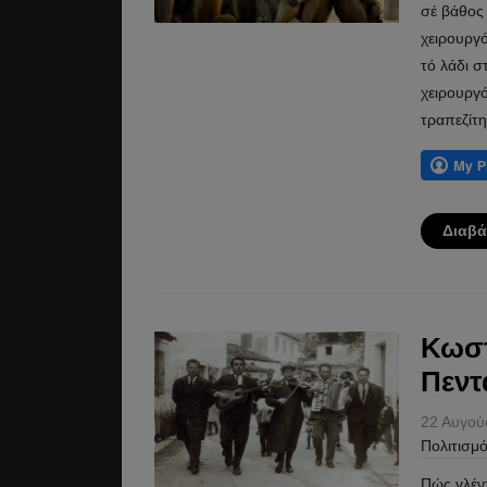
σέ βάθος
χειρουργό
τό λάδι στ
χειρουργ
τραπεζίτη
Διαβά
Κωστ
Πεντ
22 Αυγού
Πολιτισμ
Πώς γλέντ