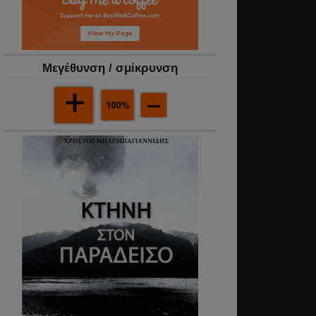
Mεγέθυνση / σμίκρυνση