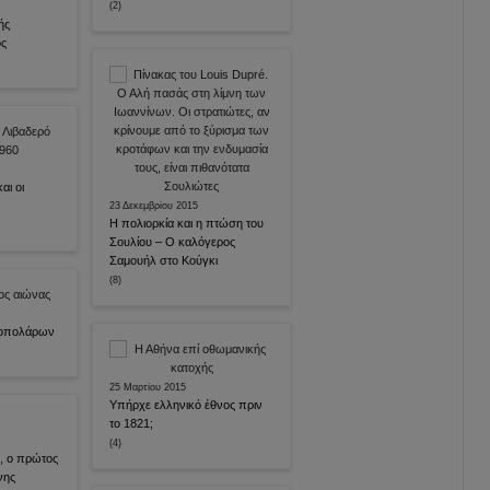
(2)
ής
ος
αι οι
23 Δεκεμβρίου 2015
Η πολιορκία και η πτώση του
Σουλίου – Ο καλόγερος
Σαμουήλ στο Κούγκι
(8)
ποπολάρων
25 Μαρτίου 2015
Υπήρχε ελληνικό έθνος πριν
το 1821;
(4)
ς, ο πρώτος
νης