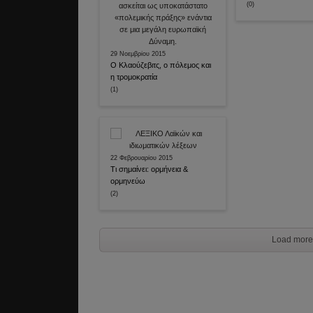
(0)
29 Νοεμβρίου 2015
Ο Κλαούζεβιτς, ο πόλεμος και
η τρομοκρατία
(1)
22 Φεβρουαρίου 2015
Τι σημαίνει: ορμήνεια &
ορμηνεύω
(2)
Load more