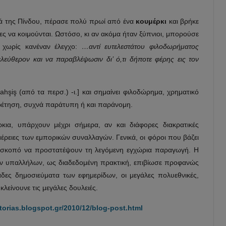
ά της Πίνδου, πέρασε πολύ πρωί από ένα
κουμέρκι
και βρήκε
ς να κοιμούνται. Ωστόσο, κι αν ακόμα ήταν ξύπνιοι, μπορούσε
 χωρίς κανέναν έλεγχο:
…αντί ευτελεστάτου φιλοδωρήματος
λεύθερον και να παραβλέψωσιν δι’ ό,τι δήποτε φέρης εις τον
ahşiş (από τα περσ.) -ι.] και σημαίνει φιλοδώρημα, χρηματικό
ηρέτηση, συχνά παράτυπη ή και παράνομη.
ρκια, υπάρχουν μέχρι σήμερα, αν και διάφορες διακρατικές
έρειες των εμπορικών συναλλαγών. Γενικά, οι φόροι που βάζει
ν σκοπό να προστατέψουν τη λεγόμενη εγχώρια παραγωγή. Η
ών υπαλλήλων, ως διαδεδομένη πρακτική, επιβίωσε προφανώς
άδες δημοσιεύματα των εφημερίδων, οι μεγάλες πολυεθνικές,
κλείνουνε τις μεγάλες δουλειές.
storias.blogspot.gr/2010/12/blog-post.html