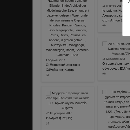
18 Μαρτίου 2017
Ιστορία της Κοζάνης
Αλήφρονες και Δημο
στα τέλη του 19ου 
(0)
16 Νοεμβρίου 2016
1 Απριλίου 2017
Ο χαρακτήρας των
Οι Ξεκουκούλωτοι και οι
σύγχρονων Ελλήν
Χαΐνηδες της Κρήτης
(0)
(0)
22 Φεβρουαρίου 2017
Έλληνες ή Ρωμιοί;
(0)