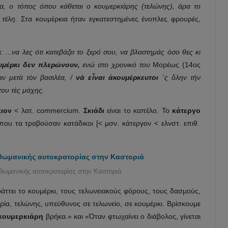
τα, ο τόπος όπου κάθεται ο κουμερκιάρης (τελώνης), άρα το
ά τέλη.
Στα κουμέρκια ήταν εγκατεστημένες ένοπλες φρουρές,
 ..
.να λες ότι κατεβάζει το ξερό σου, να βλαστημάς όσο θες κι
υμέρκι δεν πλερώνουν,
ενώ στο χρονικό του
Μορέως (14ος
αν μετ
ὰ
τ
ὸ
ν βασιλέα, /
ν
ὰ
ε
ἶ
ναι
ἀ
κουμέρκευτοι
᾿
ς
ὅ
λην τ
ὴ
ν
του τ
ὲ
ς μάχης.
ιον
< λατ. commercium.
Σκιάδι
είναι το καπέλο. Το
κάτεργο
που τα τραβούσαν κατάδικοι [< μσν. κάτεργον < ελνστ. επιθ.
οθωμανικής αυτοκρατορίας στην Καστοριά
άττει το κουμέρκι, τους τελωνειακούς φόρους, τους δασμούς,
ία, τελώνης, υπεύθυνος σε τελωνείο, σε κουμέρκι. Βρίσκουμε
κουμερκιάρη
βρήκα.» και «Όταν φτωχαίνει ο διάβολος, γίνεται