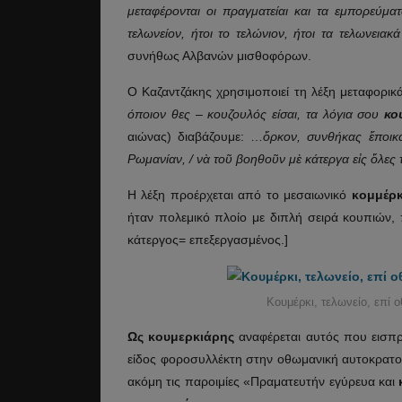
μεταφέρονται οι πραγματείαι και τα εμπορεύμα
τελωνείον, ήτοι το τελώνιον, ήτοι τα τελωνειακ
συνήθως Αλβανών μισθοφόρων.
Ο Καζαντζάκης χρησιμοποιεί τη λέξη μεταφορικά:
όποιον θες – κουζουλός είσαι, τα λόγια σου
κο
αιώνας) διαβάζουμε: …
ὅ
ρκον, συνθήκας
ἔ
ποικ
Ρωμανίαν, / ν
ὰ
το
ῦ
βοηθο
ῦ
ν μ
ὲ
κάτεργα ε
ἰ
ς
ὅ
λες 
Η λέξη προέρχεται από το μεσαιωνικό
κομμέρκ
ήταν πολεμικό πλοίο με διπλή σειρά κουπιών, 
κάτεργος= επεξεργασμένος.]
Κουμέρκι, τελωνείο, επί 
Ως κουμερκιάρης
αναφέρεται αυτός που εισπρ
είδος φοροσυλλέκτη στην οθωμανική αυτοκρατορ
ακόμη τις παροιμίες «Πραματευτήν εγύρευα και