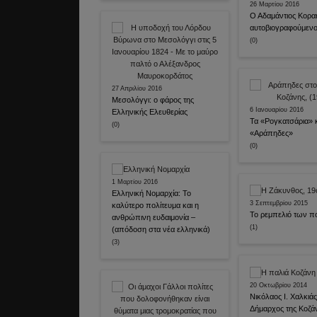
26 Μαρτίου 2016
Ο Αδαμάντιος Κορα
αυτοβιογραφούμεν
(0)
27 Απριλίου 2016
Μεσολόγγι: ο φάρος της
6 Ιανουαρίου 2016
Ελληνικής Ελευθερίας
Τα «Ρογκατσάρια» κ
(0)
«Αράπηδες»
(0)
1 Μαρτίου 2016
Ελληνική Νομαρχία: Το
3 Σεπτεμβρίου 2015
καλύτερο πολίτευμα και η
Το ρεμπελιό των 
ανθρώπινη ευδαιμονία –
(1)
(απόδοση στα νέα ελληνικά)
(3)
20 Οκτωβρίου 2014
Νικόλαος Ι. Χαλκιά
Δήμαρχος της Κοζά