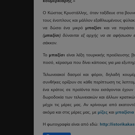
κουμερκιάρης
.»
Ο Κώστας Κρυστάλλης, όταν ταξίδευε στα βουν
τους ένοπλους και μάλλον εξαθλιωμένους φύλακε
να δώσει ένα μικρό
μπαξίσι
και να περάσει
(
μπαξίσι
) δύνανται εξ αρχής να σε αφήσωσιν ε
σάκκον.
Το
μπαξίσι
είναι λέξη τουρκικής προέλευσης [b
ποσό, κέρασμα που δίνει κάποιος για μια εξυπ
Τελωνειακοί δασμοί και φόροι, δηλαδή κουμέ
συνθήκες ορίζουν σε κάθε περίπτωση τις λεπτομ
ένα κράτος σε προϊόντα που εισάγονται έχου
δωροδοκία των τελωνειακών και άλλων κρατικ
μέχρι τις μέρες μας. Αν κρίνουμε από εκατοντ
ακόμα και στις μέρες μας, με
μίζες
και
μπαξίσια
Η φωτογραφία είναι από εδώ:
http://istorikaka