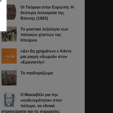
s
Οι Τούρκοι στην Ευρώπη: Η
δεύτερη πολιορκία της
Βιέννης (1683)
Το μυστικό λεξιλόγιο των
παλαιών χτιστών της
Ηπείρου
«Δει δη χρημάτων.» Κάντε
μια μικρή «δωρεά» στον
«Ερανιστή»!
Το παιδομάζωμα
O Μακιαβέλι για την
«ουδετερότητα» στον
πόλεμο, τα εθνικά
στρατεύματα και τις συμμαχίες