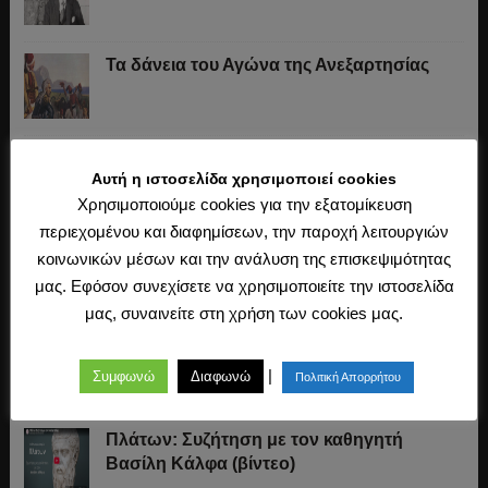
Τα δάνεια του Αγώνα της Ανεξαρτησίας
Το «σύστημα» του Ιωάννη Κωλέττη (1844-
Αυτή η ιστοσελίδα χρησιμοποιεί cookies
1847)
Χρησιμοποιούμε cookies για την εξατομίκευση
περιεχομένου και διαφημίσεων, την παροχή λειτουργιών
Η άλωση της Κωνσταντινούπολης (1453)
κοινωνικών μέσων και την ανάλυση της επισκεψιμότητας
μας. Εφόσον συνεχίσετε να χρησιμοποιείτε την ιστοσελίδα
μας, συναινείτε στη χρήση των cookies μας.
Ο Μακιαβέλι, η Δημοκρατία και η εκλογή
των αρχόντων
|
Συμφωνώ
Διαφωνώ
Πολιτική Απορρήτου
Πλάτων: Συζήτηση με τον καθηγητή
Βασίλη Κάλφα (βίντεο)