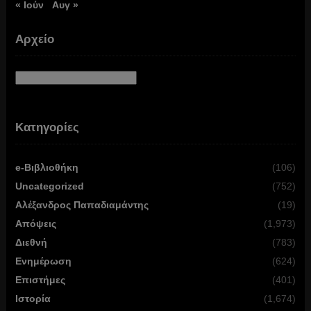
« Ιούν
Αυγ »
Αρχείο
Αρχείο
Κατηγορίες
e-Βιβλιοθήκη
(106)
Uncategorized
(752)
Αλέξανδρος Παπαδιαμάντης
(19)
Απόψεις
(1,973)
Διεθνή
(783)
Ενημέρωση
(624)
Επιστήμες
(401)
Ιστορία
(1,674)