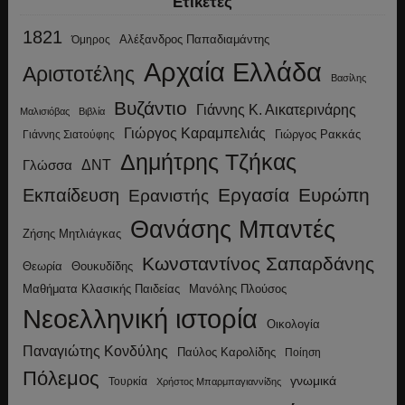
Ετικέτες
1821
Αλέξανδρος Παπαδιαμάντης
Όμηρος
Αρχαία Ελλάδα
Αριστοτέλης
Βασίλης
Βυζάντιο
Γιάννης Κ. Αικατερινάρης
Μαλισιόβας
Βιβλία
Γιώργος Καραμπελιάς
Γιώργος Ρακκάς
Γιάννης Σιατούφης
Δημήτρης Τζήκας
ΔΝΤ
Γλώσσα
Εργασία
Ευρώπη
Εκπαίδευση
Ερανιστής
Θανάσης Μπαντές
Ζήσης Μητλιάγκας
Κωνσταντίνος Σαπαρδάνης
Θεωρία
Θουκυδίδης
Μανόλης Πλούσος
Μαθήματα Κλασικής Παιδείας
Νεοελληνική ιστορία
Οικολογία
Παναγιώτης Κονδύλης
Παύλος Καρολίδης
Ποίηση
Πόλεμος
γνωμικά
Τουρκία
Χρήστος Μπαρμπαγιαννίδης