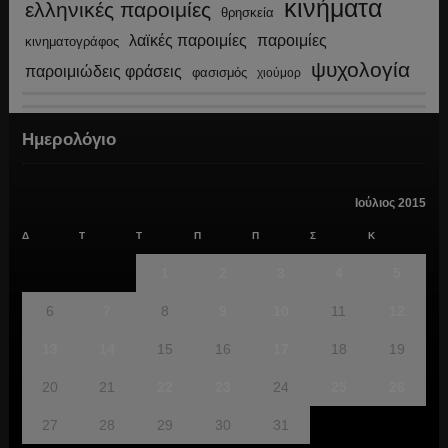
κινήματα
ελληνικές παροιμίες
θρησκεία
λαϊκές παροιμίες
παροιμίες
κινηματογράφος
ψυχολογία
παροιμιώδεις φράσεις
φασισμός
χιούμορ
Ημερολόγιο
Ιούλιος 2015
Δ
Τ
Τ
Π
Π
Σ
Κ
1
2
3
4
5
6
7
8
9
10
11
12
13
14
15
16
17
18
19
20
21
22
23
24
25
26
27
28
29
30
31