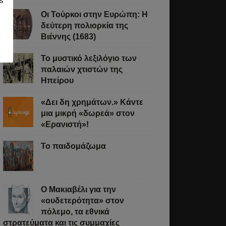
s
Οι Τούρκοι στην Ευρώπη: Η
δεύτερη πολιορκία της
Βιέννης (1683)
Το μυστικό λεξιλόγιο των
παλαιών χτιστών της
Ηπείρου
«Δει δη χρημάτων.» Κάντε
μια μικρή «δωρεά» στον
«Ερανιστή»!
Το παιδομάζωμα
O Μακιαβέλι για την
«ουδετερότητα» στον
πόλεμο, τα εθνικά
στρατεύματα και τις συμμαχίες