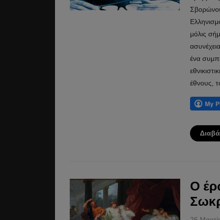
Σβορώνου
Ελληνισμο
μόλις σήμ
ασυνέχεια
ένα συμπ
εθνικιστι
έθνους, 
Διαβά
Ο έρ
Σωκ
26 Μαρτί