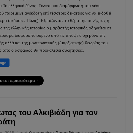
 Το ελληνικό έθνος: Γένεση και διαμόρφωση του νέου
ύ παρέμεινε ανέκδοτη επί τέσσερις δεκαετίες για να εκδοθεί
ερα (εκδόσεις Πόλις). Εξετάζοντας το θέμα της συνέχειας ή
ς της ελληνικής ιστορίας ο μαρξιστής ιστορικός οδηγείται σε
έρασμα διαφοροποιούμενο από τις απόψεις όχι μόνο της
κής αλλά και της μοντερνιστικής (/μαρξιστικής) θεωρίας του
το οποίο ασφαλώς θα προκαλέσει συζητήσεις.
στε περισσότερα ›
ωτας του Αλκιβιάδη για τον
ράτη
ου 2015
από
Κωνσταντίνος Σαπαρδάνης
στην
Απόψεις
,