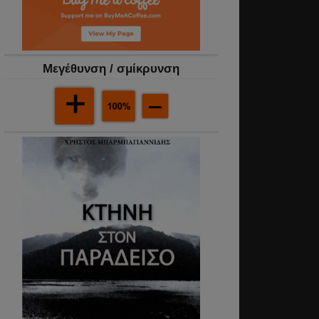
Mεγέθυνση / σμίκρυνση