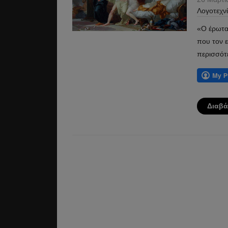
Λογοτεχν
«Ο έρωτα
που τον 
περισσότ
Διαβά