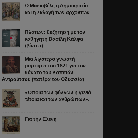
Ο Μακιαβέλι, η Δημοκρατία
και η εκλογή των αρχόντων
Πλάτων: Συζήτηση με τον
καθηγητή Βασίλη Κάλφα
(βίντεο)
Μια λιγότερο γνωστή
μαρτυρία του 1821 για τον
θάνατο του Καπετάν
Αντρούτσου (πατέρα του Οδυσσέα)
«Όποια των φύλλων η γενιά
τέτοια και των ανθρώπων».
Για την Ελένη