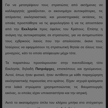
Για να μετατρέψουν τους στρατιώτες από ακτήμονες σε
καλλιεργητές χρειάζονταν, οι εικονομάχοι αυτοκράτορες, τις
απέραντες εκκλησιαστικές και μοναστηριακές εκτάσεις, τις
οποίες προσπάθησε να τις φορολογήσει ή να τις αποσπάσει
από την
Εκκλησία
προς όφελος του Κράτους. Επίσης η
ανάγκη της αυτοκρατορίας σε στρατιώτες, για να αντιμετωπίσει
τους εχθρικούς λαούς που την απειλούσαν, έκανε τους
Ισαύρους να εφαρμόσουν τη στρατιωτική θητεία σε όλους τους
μοναχούς, κάτι το οποίο απέφευγαν μέχρι τότε.
Τα παραπάνω προσέκρουσαν στην παντοδύναμη τότε
Εκκλησία, δηλαδή
Πατριάρχες
, επισκόπους και ηγούμενους.
Αυτοί, όπως ήταν φυσικό, ήταν αντίθετοι με κάθε παραχώρηση
εκκλησιαστικής περιουσίας στο κράτος. Είχαν ισχυρά ερείσματα
στα λαϊκά στρώματα χρησιμοποιώντας τις θαυματουργές
εικόνες, οι οποίες είχαν υποκαταστήσει και την ιατρική.
Αυτό το ακαταμάχητο όπλο του κλήρου μπήκε στο στόχαστρο