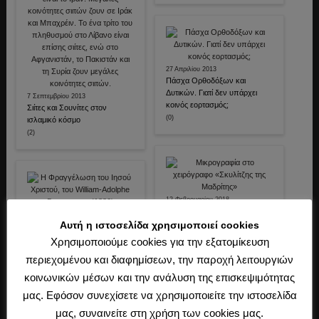
27 Απριλίου 2013
Πάσχα Ορθοδόξων και
Δυτικών. Γιατί δεν υπάρχει
7 Σεπτεμβρίου 2013
κοινός εορτασμός;
Σιίτες και Σουνίτες στον
(0)
ισλαμικό κόσμο
(2)
12 Φεβρουαρίου 2018
Ελληνορωσικές σχέσεις επί
29 Απριλίου 2013
του Βασιλείου Β’.
Αυτή η ιστοσελίδα χρησιμοποιεί cookies
Το ιστορικό πρόσωπο του
Κωνσταντίνος Η’.
Ιησού Χριστού
Χρησιμοποιούμε cookies για την εξατομίκευση
(0)
(1)
περιεχομένου και διαφημίσεων, την παροχή λειτουργιών
κοινωνικών μέσων και την ανάλυση της επισκεψιμότητας
μας. Εφόσον συνεχίσετε να χρησιμοποιείτε την ιστοσελίδα
μας, συναινείτε στη χρήση των cookies μας.