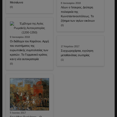
Μεσαίωνα
6 Ιανουαρίου 2018
(0)
Λέων ο Ίσαυρος. Δεύτερη
πολιορκία της
Κωνσταντινουπόλεως. Το
ζήτημα των αγίων εικόνων
(0)
9 Ιανουαρίου 2018
Οι διάδοχοι του Καρόλου. Αρχή
του συστήματος της
17 Απριλίου 2017
ευρωπαϊκής συμπολιτείας των
Συγχωροχάρτια, εγγύηση
κρατών. Το Γερμανικό κράτος
μεταθανάτιας σωτηρίας
και η νέα αυτοκρατορία
(1)
(0)
5 Ιουνίου 2017