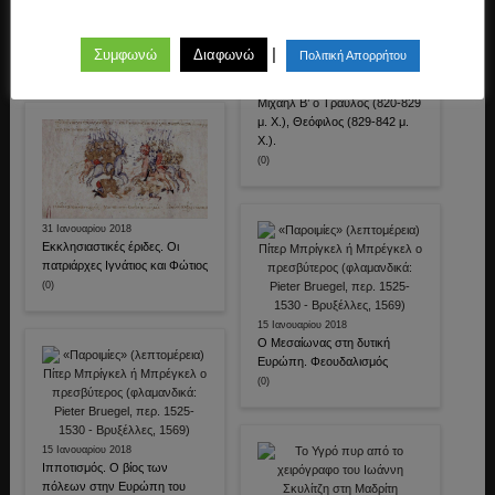
3 Απριλίου 2013
Οι Σταυροφορίες από την
πλευρά των Αράβων
25 Ιανουαρίου 2018
|
Συμφωνώ
Διαφωνώ
Πολιτική Απορρήτου
(4)
Οι βυζαντινοί αυτοκράτορες
Νικηφόρος Α’ (802-811 μ. Χ.),
Μιχαήλ Β’ ο Τραυλός (820-829
μ. Χ.), Θεόφιλος (829-842 μ.
Χ.).
(0)
31 Ιανουαρίου 2018
Εκκλησιαστικές έριδες. Οι
πατριάρχες Ιγνάτιος και Φώτιος
(0)
15 Ιανουαρίου 2018
Ο Μεσαίωνας στη δυτική
Ευρώπη. Φεουδαλισμός
(0)
15 Ιανουαρίου 2018
Ιπποτισμός. Ο βίος των
πόλεων στην Ευρώπη του