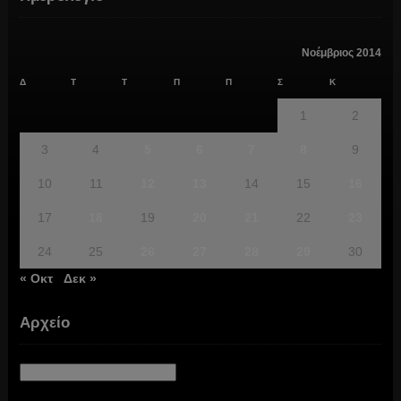
Νοέμβριος 2014
Δ
Τ
Τ
Π
Π
Σ
Κ
1
2
3
4
5
6
7
8
9
10
11
12
13
14
15
16
17
18
19
20
21
22
23
24
25
26
27
28
29
30
« Οκτ
Δεκ »
Αρχείο
Αρχείο