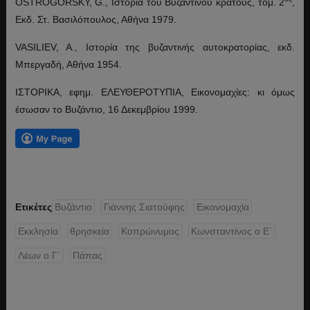
OSTROGORSKY, G., Ιστορία του Βυζαντινού κράτους, τομ. 2
,
Εκδ. Στ. Βασιλόπουλος, Αθήνα 1979.
VASILIEV, A., Ιστορία της βυζαντινής αυτοκρατορίας, εκδ.
Μπεργαδή, Αθήνα 1954.
ΙΣΤΟΡΙΚΑ, εφημ. ΕΛΕΥΘΕΡΟΤΥΠΙΑ, Εικονομαχίες: κι όμως
έσωσαν το Βυζάντιο, 16 Δεκεμβρίου 1999.
Ετικέτες
Βυζάντιο
Γιάννης Σιατούφης
Εικονομαχία
Εκκλησία
θρησκεία
Κοπρώνυμος
Κωνσταντίνος ο Ε΄
Λέων ο Γ΄
Πάπας