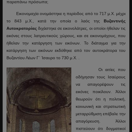
παραπάνω πρόσωπα;
Εικονομαχία ονομάστηκε η περίοδος από το 717 μ.Χ. μέχρι
το 843 μ.Χ., κατά την οποία ο λαός της
Βυζαντινής
Αυτοκρατορίας
διχάστηκε σε εικονολάτρες, οι οποίοι ήθελαν τις
εικόνες στους λατρευτικούς χώρους, και σε εικονομάχους, που
ήθελαν την κατάργηση των εικόνων. Το διάταγμα για την
κατάργηση των εικόνων εκδόθηκε από τον αυτοκράτορα του
Βυζαντίου Λέων Γ΄ Ίσαυρο το 730 μ.Χ. .
Οι αιτίες που
οδήγησαν τους Ισαύρους
να απαγορέψουν τις
εικόνες ποικίλουν. Άλλοι
θεωρούν ότι η πολιτική,
κοινωνική και στρατιωτική
μεταρρύθμιση επέβαλε την
απαγόρευση. Άλλοι
πιστεύουν ότι δογματικοί