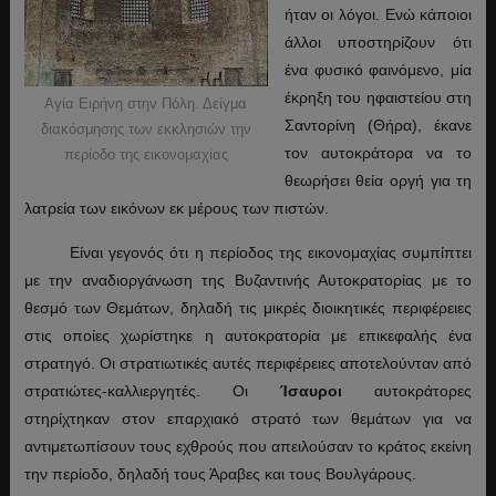
ήταν οι λόγοι. Ενώ κάποιοι
άλλοι υποστηρίζουν ότι
ένα φυσικό φαινόμενο, μία
έκρηξη του ηφαιστείου στη
Αγία Ειρήνη στην Πόλη. Δείγμα
Σαντορίνη (Θήρα), έκανε
διακόσμησης των εκκλησιών την
τον αυτοκράτορα να το
περίοδο της εικονομαχίας
θεωρήσει θεία οργή για τη
λατρεία των εικόνων εκ μέρους των πιστών.
Είναι γεγονός ότι η περίοδος της εικονομαχίας συμπίπτει
με την αναδιοργάνωση της Βυζαντινής Αυτοκρατορίας με το
θεσμό των Θεμάτων, δηλαδή τις μικρές διοικητικές περιφέρειες
στις οποίες χωρίστηκε η αυτοκρατορία με επικεφαλής ένα
στρατηγό. Οι στρατιωτικές αυτές περιφέρειες αποτελούνταν από
στρατιώτες-καλλιεργητές. Οι
Ίσαυροι
αυτοκράτορες
στηρίχτηκαν στον επαρχιακό στρατό των θεμάτων για να
αντιμετωπίσουν τους εχθρούς που απειλούσαν το κράτος εκείνη
την περίοδο, δηλαδή τους Άραβες και τους Βουλγάρους.