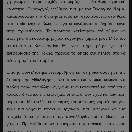
γη γεωργοί, τώρα αρχίζει να ακμάζει η ελεύθερη αγροτική
κοινότητα. Οι γεωργοί, ελεύθεροι πια, με τον
Γεωργικό Νόμο
,
καλλιεργούσαν την ιδιοκτησία τους και στρατεύονταν στο θέμα
στο οποίο ανήκαν. Χιλιάδες εργάτες εργάζονται σε δημόσια έργα
στην πρωτεύουσα. Τα προϊόντα κατέστησαν πάμφθηνα και
ακόμη και ο εικονολάτρης χρονικογράφος χαρακτήρισε Μίδα τον
αυτοκράτορα Κωνσταντίνο Ε΄, γιατί πήρε μέτρα για τον
ανεφοδιασμό της Πόλης, πράγμα το οποίο συνετέλεσε στο να
πέσει η τιμή του σιταριού.
Επίσης συντελέστηκε μεταρρύθμιση και στη δικαιοσύνη με την
έκδοση της
«Εκλογής»
, ένα συνοπτικό νομικό κείμενο για
πρώτη φορά στα ελληνικά, για να είναι κατανοητό και από τους
κοινούς δικαστές της επαρχίας, οι οποίοι δεν είχαν και ιδιαίτερη
μόρφωση. Με απλές, κατανοητές και σύντομες νομικές οδηγίες
έγινε ένα χρήσιμο πρακτικό εργαλείο, που εισήγαγε και νέα
στοιχεία όπως το δίκαιο των συναλλαγών και το δίκαιο του
γάμου. Προσπάθησε να περιορίσει την ποινική μεταχείριση
ανάλογα με την κοινωνική τάξη του κατάδικου, να