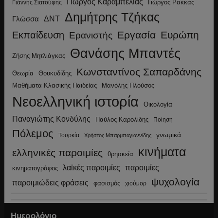
Γιώργος Καραμπελιάς
Γιώργος Ρακκάς
Γιάννης Σιατούφης
Δημήτρης Τζήκας
ΔΝΤ
Γλώσσα
Εργασία
Ευρώπη
Εκπαίδευση
Ερανιστής
Θανάσης Μπαντές
Ζήσης Μητλιάγκας
Κωνσταντίνος Σαπαρδάνης
Θεωρία
Θουκυδίδης
Μανόλης Πλούσος
Μαθήματα Κλασικής Παιδείας
Νεοελληνική ιστορία
Οικολογία
Παναγιώτης Κονδύλης
Παύλος Καρολίδης
Ποίηση
Πόλεμος
γνωμικά
Τουρκία
Χρήστος Μπαρμπαγιαννίδης
κινήματα
ελληνικές παροιμίες
θρησκεία
λαϊκές παροιμίες
παροιμίες
κινηματογράφος
ψυχολογία
παροιμιώδεις φράσεις
φασισμός
χιούμορ
Ημερολόγιο