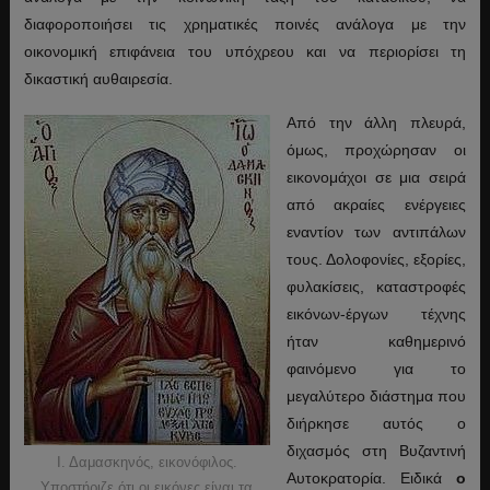
διαφοροποιήσει τις χρηματικές ποινές ανάλογα με την
οικονομική επιφάνεια του υπόχρεου και να περιορίσει τη
δικαστική αυθαιρεσία.
Από την άλλη πλευρά,
όμως, προχώρησαν οι
εικονομάχοι σε μια σειρά
από ακραίες ενέργειες
εναντίον των αντιπάλων
τους. Δολοφονίες, εξορίες,
φυλακίσεις, καταστροφές
εικόνων-έργων τέχνης
ήταν καθημερινό
φαινόμενο για το
μεγαλύτερο διάστημα που
διήρκησε αυτός ο
διχασμός στη Βυζαντινή
Ι. Δαμασκηνός, εικονόφιλος.
Αυτοκρατορία. Ειδικά
ο
Υποστήριζε ότι οι εικόνες είναι τα