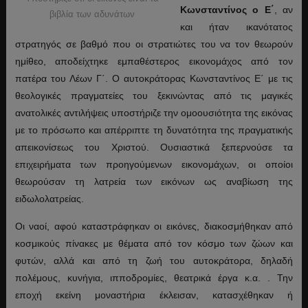
Κωνσταντίνος ο Ε΄
, αν
βιβλία των αδυνάτων
και ήταν ικανότατος
στρατηγός σε βαθμό που οι στρατιώτες του να τον θεωρούν
ημίθεο, αποδείχτηκε εμπαθέστερος εικονομάχος από τον
πατέρα του Λέων Γ΄. Ο αυτοκράτορας Κωνσταντίνος Ε΄ με τις
θεολογικές πραγματείες του ξεκινώντας από τις μαγικές
ανατολικές αντιλήψεις υποστήριζε την ομοουσιότητα της εικόνας
με το πρόσωπο και απέρριπτε τη δυνατότητα της πραγματικής
απεικονίσεως του Χριστού. Ουσιαστικά ξεπερνούσε τα
επιχειρήματα των προηγούμενων εικονομάχων, οι οποίοι
θεωρούσαν τη λατρεία των εικόνων ως αναβίωση της
ειδωλολατρείας.
Οι ναοί, αφού καταστράφηκαν οι εικόνες, διακοσμήθηκαν από
κοσμικούς πίνακες με θέματα από τον κόσμο των ζώων και
φυτών, αλλά και από τη ζωή του αυτοκράτορα, δηλαδή
πολέμους, κυνήγια, ιπποδρομίες, θεατρικά έργα κ.α. . Την
εποχή εκείνη μοναστήρια έκλεισαν, κατασχέθηκαν ή