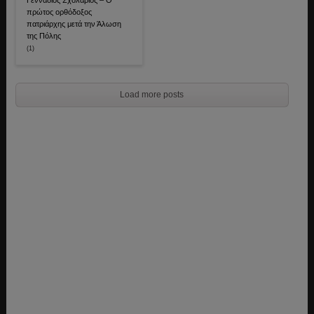
Γεννάδιος Σχολάριος – Ο
πρώτος ορθόδοξος
πατριάρχης μετά την Άλωση
της Πόλης
(1)
Load more posts