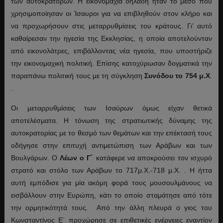
των αυτοκρατόρων. Η εικονομαχία δηλαδή ήταν το μέσο που
χρησιμοποίησαν οι Ίσαυροι για να επιβληθούν στον κλήρο και
να προχωρήσουν στις μεταρρυθμίσεις του κράτους. Γι’ αυτό
καθαίρεσαν την ηγεσία της Εκκλησίας, η οποία αποτελούνταν
από εικονολάτρες, επιβάλλοντας νέα ηγεσία, που υποστήριζε
την εικονομαχική πολιτική. Επίσης κατοχύρωσαν δογματικά την
παραπάνω πολιτική τους με τη σύγκληση
Συνόδου το 754 μ.Χ
.
.
Οι μεταρρυθμίσεις των Ισαύρων όμως είχαν θετικά
αποτελέσματα. Η τόνωση της στρατιωτικής δύναμης της
αυτοκρατορίας με το θεσμό των θεμάτων και την επέκτασή τους
οδήγησε στην επιτυχή αντιμετώπιση των Αράβων και των
Βουλγάρων. Ο
Λέων ο Γ΄
κατάφερε να αποκρούσει τον ισχυρό
στρατό και στόλο των Αράβων το 717μ.Χ.-718 μ.Χ. . Η ήττα
αυτή εμπόδισε για μία ακόμη φορά τους μουσουλμάνους να
εισβάλλουν στην Ευρώπη, κάτι το οποίο σταμάτησε από τότε
την ορμητικότητά τους. Από την άλλη πλευρά ο γιος του
Κωνσταντίνος Ε΄ προχώρησε σε επιθετικές ενέργειες εναντίον