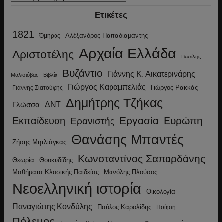
Ετικέτες
1821
Αλέξανδρος Παπαδιαμάντης
Όμηρος
Αρχαία Ελλάδα
Αριστοτέλης
Βασίλης
Βυζάντιο
Γιάννης Κ. Αικατερινάρης
Μαλισιόβας
Βιβλία
Γιώργος Καραμπελιάς
Γιώργος Ρακκάς
Γιάννης Σιατούφης
Δημήτρης Τζήκας
ΔΝΤ
Γλώσσα
Εργασία
Ευρώπη
Εκπαίδευση
Ερανιστής
Θανάσης Μπαντές
Ζήσης Μητλιάγκας
Κωνσταντίνος Σαπαρδάνης
Θεωρία
Θουκυδίδης
Μανόλης Πλούσος
Μαθήματα Κλασικής Παιδείας
Νεοελληνική ιστορία
Οικολογία
Παναγιώτης Κονδύλης
Παύλος Καρολίδης
Ποίηση
Πόλεμος