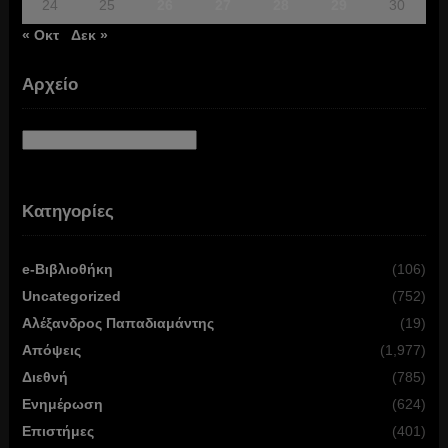
24
25
26
27
28
29
30
« Οκτ
Δεκ »
Αρχείο
Αρχείο
Κατηγορίες
e-Βιβλιοθήκη
(106)
Uncategorized
(752)
Αλέξανδρος Παπαδιαμάντης
(19)
Απόψεις
(1,977)
Διεθνή
(785)
Ενημέρωση
(624)
Επιστήμες
(401)