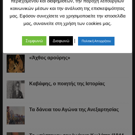
περιεχομένου και διαφημίσεων, την παροχή λειτουργιών
«Δει δη χρημάτων.» Κάντε μια μικρή
κοινωνικών μέσων και την ανάλυση της επισκεψιμότητας
«δωρεά» στον «Ερανιστή»!
μας. Εφόσον συνεχίσετε να χρησιμοποιείτε την ιστοσελίδα
μας, συναινείτε στη χρήση των cookies μας.
O Μακιαβέλι για την «ουδετερότητα» στον
πόλεμο, τα εθνικά στρατεύματα και τις
|
Συμφωνώ
Διαφωνώ
Πολιτική Απορρήτου
συμμαχίες
«Άχθος αρούρης»
Καβάφης, ο ποιητής της Ιστορίας
Τα δάνεια του Αγώνα της Ανεξαρτησίας