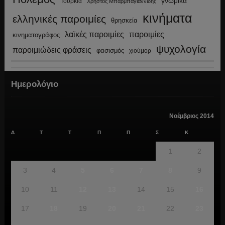
γνωμικά
Τουρκία
Χρήστος Μπαρμπαγιαννίδης
κινήματα
ελληνικές παροιμίες
θρησκεία
λαϊκές παροιμίες
παροιμίες
κινηματογράφος
ψυχολογία
παροιμιώδεις φράσεις
φασισμός
χιούμορ
Ημερολόγιο
Νοέμβριος 2014
Δ
Τ
Τ
Π
Π
Σ
Κ
1
2
3
4
5
6
7
8
9
10
11
12
13
14
15
16
17
18
19
20
21
22
23