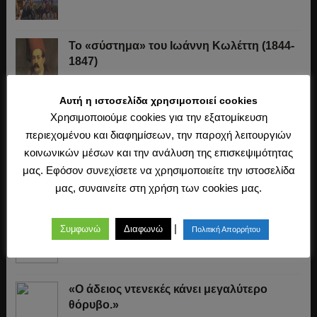
Το «σύστημα» του Ιωάννη Κωλέττη (1844-
1847)
Αυτή η ιστοσελίδα χρησιμοποιεί cookies
Η άλωση της Κωνσταντινούπολης (1453)
Χρησιμοποιούμε cookies για την εξατομίκευση
περιεχομένου και διαφημίσεων, την παροχή λειτουργιών
κοινωνικών μέσων και την ανάλυση της επισκεψιμότητας
Ο Μακιαβέλι, η Δημοκρατία και η εκλογή
μας. Εφόσον συνεχίσετε να χρησιμοποιείτε την ιστοσελίδα
των αρχόντων
μας, συναινείτε στη χρήση των cookies μας.
«Όποιος δεν ξέρει τι να κάνει χτενίζει τους
|
Συμφωνώ
Διαφωνώ
Πολιτική Απορρήτου
σκύλους.»
«Ο άδειος ντενεκές κάνει μεγαλύτερο
θόρυβο.»