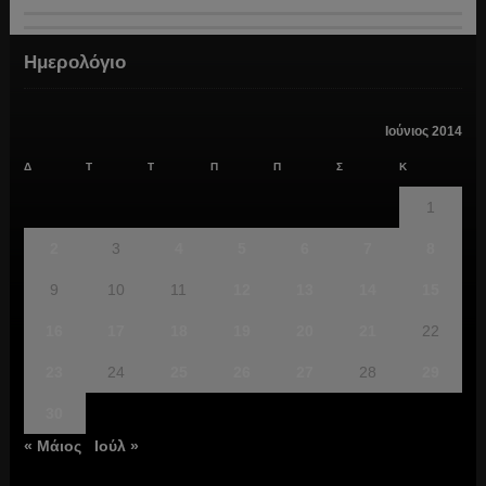
Ημερολόγιο
Ιούνιος 2014
Δ
Τ
Τ
Π
Π
Σ
Κ
1
2
3
4
5
6
7
8
9
10
11
12
13
14
15
16
17
18
19
20
21
22
23
24
25
26
27
28
29
30
« Μάιος
Ιούλ »