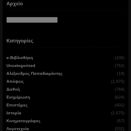
Αρχείο
Αρχείο
Κατηγορίες
e-Βιβλιοθήκη
(106)
Uncategorized
(752)
Αλέξανδρος Παπαδιαμάντης
(19)
Απόψεις
(1,975)
Διεθνή
(784)
Ενημέρωση
(624)
Επιστήμες
(401)
Ιστορία
(1,675)
Κινηματογράφος
(57)
Λογοτεχνία
(532)