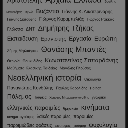
Αριστοτέλης
Βασίλης
Βυζάντιο
Γιάννης Κ. Αικατερινάρης
Μαλισιόβας
Βιβλία
Γιώργος Καραμπελιάς
Γιώργος Ρακκάς
Γιάννης Σιατούφης
Δημήτρης Τζήκας
ΔΝΤ
Γλώσσα
Εργασία
Ευρώπη
Εκπαίδευση
Ερανιστής
Θανάσης Μπαντές
Ζήσης Μητλιάγκας
Κωνσταντίνος Σαπαρδάνης
Θεωρία
Θουκυδίδης
Μανόλης Πλούσος
Μαθήματα Κλασικής Παιδείας
Νεοελληνική ιστορία
Οικολογία
Παναγιώτης Κονδύλης
Παύλος Καρολίδης
Ποίηση
Πόλεμος
γνωμικά
Τουρκία
Χρήστος Μπαρμπαγιαννίδης
κινήματα
ελληνικές παροιμίες
θρησκεία
λαϊκές παροιμίες
παροιμίες
κινηματογράφος
ψυχολογία
παροιμιώδεις φράσεις
φασισμός
χιούμορ