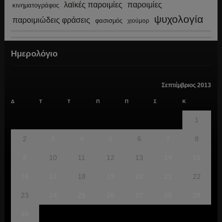
λαϊκές παροιμίες
παροιμίες
κινηματογράφος
ψυχολογία
παροιμιώδεις φράσεις
φασισμός
χιούμορ
Ημερολόγιο
Σεπτέμβριος 2013
Δ
Τ
Τ
Π
Π
Σ
Κ
1
2
3
4
5
6
7
8
9
10
11
12
13
14
15
16
17
18
19
20
21
22
23
24
25
26
27
28
29
30