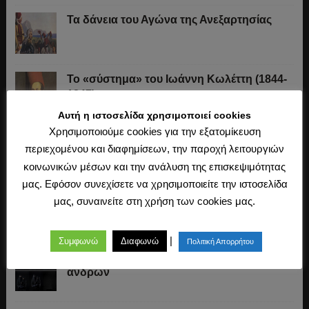
Τα δάνεια του Αγώνα της Ανεξαρτησίας
Το «σύστημα» του Ιωάννη Κωλέττη (1844-
1847)
Αυτή η ιστοσελίδα χρησιμοποιεί cookies
Χρησιμοποιούμε cookies για την εξατομίκευση
Η άλωση της Κωνσταντινούπολης (1453)
περιεχομένου και διαφημίσεων, την παροχή λειτουργιών
κοινωνικών μέσων και την ανάλυση της επισκεψιμότητας
μας. Εφόσον συνεχίσετε να χρησιμοποιείτε την ιστοσελίδα
Ο Μακιαβέλι, η Δημοκρατία και η εκλογή
μας, συναινείτε στη χρήση των cookies μας.
των αρχόντων
|
Συμφωνώ
Διαφωνώ
Πολιτική Απορρήτου
Σαρία, η εδραίωση των προνομίων των
ανδρών