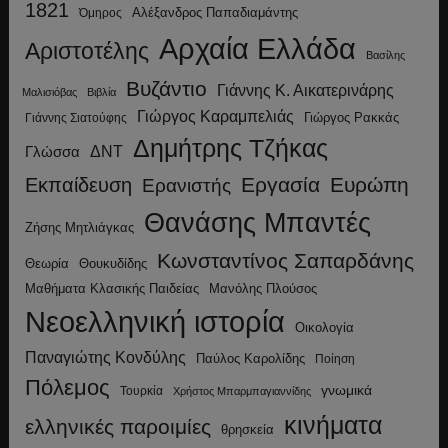
1821
Αλέξανδρος Παπαδιαμάντης
Όμηρος
Αρχαία Ελλάδα
Αριστοτέλης
Βασίλης
Βυζάντιο
Γιάννης Κ. Αικατερινάρης
Μαλισιόβας
Βιβλία
Γιώργος Καραμπελιάς
Γιώργος Ρακκάς
Γιάννης Σιατούφης
Δημήτρης Τζήκας
ΔΝΤ
Γλώσσα
Εργασία
Ευρώπη
Εκπαίδευση
Ερανιστής
Θανάσης Μπαντές
Ζήσης Μητλιάγκας
Κωνσταντίνος Σαπαρδάνης
Θεωρία
Θουκυδίδης
Μανόλης Πλούσος
Μαθήματα Κλασικής Παιδείας
Νεοελληνική ιστορία
Οικολογία
Παναγιώτης Κονδύλης
Παύλος Καρολίδης
Ποίηση
Πόλεμος
γνωμικά
Τουρκία
Χρήστος Μπαρμπαγιαννίδης
κινήματα
ελληνικές παροιμίες
θρησκεία