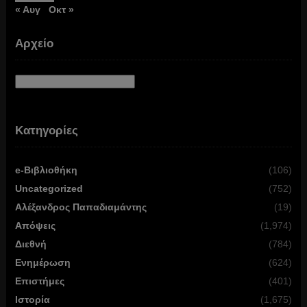
« Αυγ
Οκτ »
Αρχείο
Αρχείο
Κατηγορίες
e-Βιβλιοθήκη
(106)
Uncategorized
(752)
Αλέξανδρος Παπαδιαμάντης
(19)
Απόψεις
(1,974)
Διεθνή
(784)
Ενημέρωση
(624)
Επιστήμες
(401)
Ιστορία
(1,675)