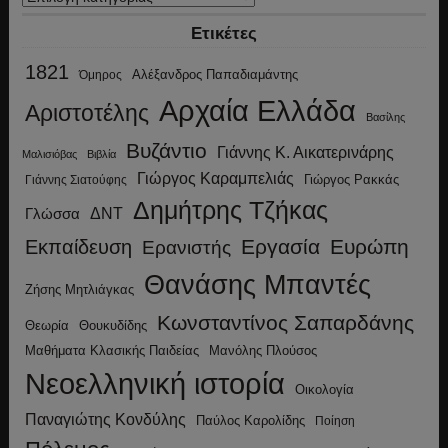
Ετικέτες
1821
Αλέξανδρος Παπαδιαμάντης
Όμηρος
Αρχαία Ελλάδα
Αριστοτέλης
Βασίλης
Βυζάντιο
Γιάννης Κ. Αικατερινάρης
Μαλισιόβας
Βιβλία
Γιώργος Καραμπελιάς
Γιώργος Ρακκάς
Γιάννης Σιατούφης
Δημήτρης Τζήκας
ΔΝΤ
Γλώσσα
Εργασία
Ευρώπη
Εκπαίδευση
Ερανιστής
Θανάσης Μπαντές
Ζήσης Μητλιάγκας
Κωνσταντίνος Σαπαρδάνης
Θεωρία
Θουκυδίδης
Μανόλης Πλούσος
Μαθήματα Κλασικής Παιδείας
Νεοελληνική ιστορία
Οικολογία
Παναγιώτης Κονδύλης
Παύλος Καρολίδης
Ποίηση