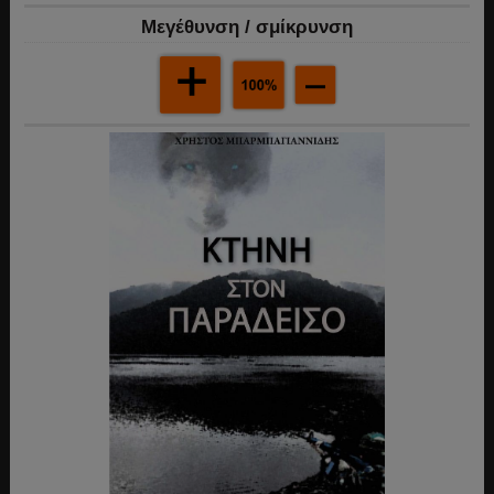
Mεγέθυνση / σμίκρυνση