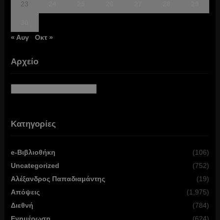
23
24
25
26
27
28
29
30
« Αυγ
Οκτ »
Αρχείο
Αρχείο
Κατηγορίες
e-Βιβλιοθήκη
(106)
Uncategorized
(752)
Αλέξανδρος Παπαδιαμάντης
(19)
Απόψεις
(1,975)
Διεθνή
(784)
Ενημέρωση
(624)