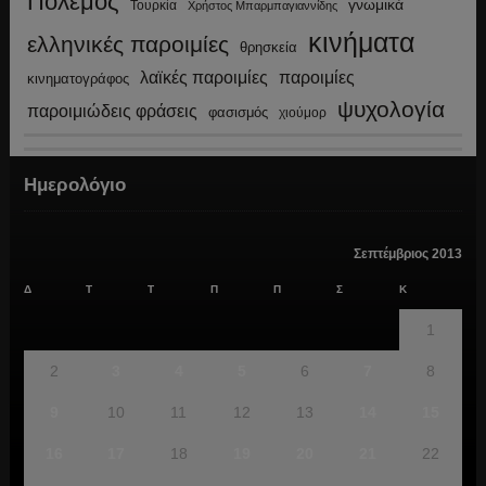
Πόλεμος
γνωμικά
Τουρκία
Χρήστος Μπαρμπαγιαννίδης
κινήματα
ελληνικές παροιμίες
θρησκεία
λαϊκές παροιμίες
παροιμίες
κινηματογράφος
ψυχολογία
παροιμιώδεις φράσεις
φασισμός
χιούμορ
Ημερολόγιο
Σεπτέμβριος 2013
Δ
Τ
Τ
Π
Π
Σ
Κ
1
2
3
4
5
6
7
8
9
10
11
12
13
14
15
16
17
18
19
20
21
22