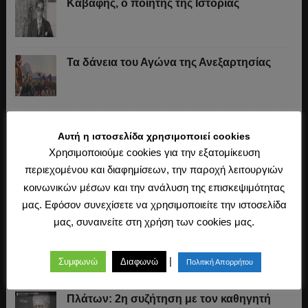
Καβάφης, ο ποιητής της Ιστορίας
Τα δάνεια του Αγώνα της Ανεξαρτησίας
Το «σύστημα» του Ιωάννη Κωλέττη (1844-
1847)
Αυτή η ιστοσελίδα χρησιμοποιεί cookies
Χρησιμοποιούμε cookies για την εξατομίκευση
περιεχομένου και διαφημίσεων, την παροχή λειτουργιών
Η άλωση της Κωνσταντινούπολης (1453)
κοινωνικών μέσων και την ανάλυση της επισκεψιμότητας
μας. Εφόσον συνεχίσετε να χρησιμοποιείτε την ιστοσελίδα
μας, συναινείτε στη χρήση των cookies μας.
Ο Μακιαβέλι, η Δημοκρατία και η εκλογή
των αρχόντων
|
Συμφωνώ
Διαφωνώ
Πολιτική Απορρήτου
Πλάτων: 2η συζήτηση με τον καθηγητή