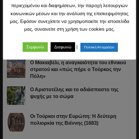
περιεχομένου και διαφημίσεων, την παροχή λειτουργιών
κοινωνικών μέσων και την ανάλυση της επισκεψιμότητας
μας. Εφόσον συνεχίσετε να χρησιμοποιείτε την ιστοσελίδα
Τελευταία Άρθρα
μας, συναινείτε στη χρήση των cookies μας.
Ελληνικό πεζοδρόμιο: Οδηγός επιβίωσης
|
Συμφωνώ
Διαφωνώ
Πολιτική Απορρήτου
Ο Μακιαβέλι, η αναγκαιότητα του εθνικού
στρατού και «πώς πήρε ο Τούρκος την
Πόλη»
Ο Αριστοτέλης και το αδιάσπαστο της
ψυχής με το σώμα
Οι Τούρκοι στην Ευρώπη: Η δεύτερη
πολιορκία της Βιέννης (1683)