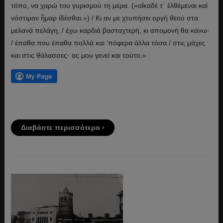
τόπο, να χαρώ του γυρισμού τη μέρα. («οἴκαδέ τ᾿ ἐλθέμεναι καὶ
νόστιμον ἦμαρ ἰδέσθαι.») / Κι αν με χτυπήσει οργή θεού στα
μελανά πελάγη, / έχω καρδιά βασταχτερή, κι απομονή θα κάνω·
/ έπαθα που έπαθα πολλά και ‘πόφερα άλλα τόσα / στις μάχες
και στις θάλασσες· ας μου γενεί και τούτο.»
Διαβάστε περισσότερα ›