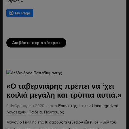
βάρκας.»
Διαβάστε περισσότερα ›
«Ο ταβερνιάρης πρέπει να ‘χει
κοιλιά μεγάλη και τρύπια αυτιά.»
9 Φεβρουαρίου 2020
από
Ερανιστής
στην
Uncategorized
,
Λογοτεχνία
,
Παιδεία
,
Πολιτισμός
Μόνον ὁ Γιάννης τῆς Κ᾽σάφους τελευταῖον εἶπεν ὅτι «δὲν τοῦ