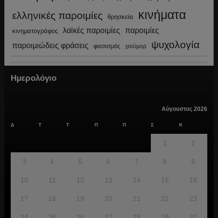
κινήματα
ελληνικές παροιμίες
θρησκεία
λαϊκές παροιμίες
παροιμίες
κινηματογράφος
ψυχολογία
παροιμιώδεις φράσεις
φασισμός
χιούμορ
Ημερολόγιο
Αύγουστος 2026
Δ
Τ
Τ
Π
Π
Σ
Κ
1
2
3
4
5
6
7
8
9
10
11
12
13
14
15
16
17
18
19
20
21
22
23
24
25
26
27
28
29
30