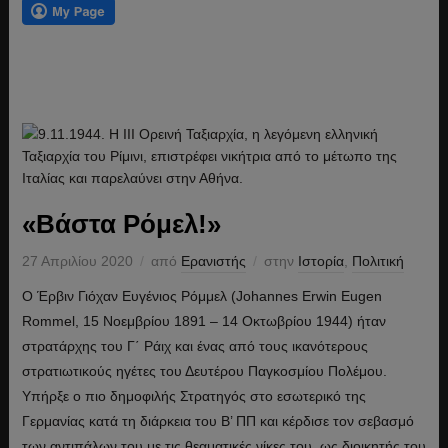
«Βάστα Ρόμελ!»
27 Απριλίου 2020
από
Ερανιστής
στην
Ιστορία
,
Πολιτική
Ο Έρβιν Γιόχαν Ευγένιος Ρόμμελ (Johannes Erwin Eugen
Rommel, 15 Νοεμβρίου 1891 – 14 Οκτωβρίου 1944) ήταν
στρατάρχης του Γ΄ Ράιχ και ένας από τους ικανότερους
στρατιωτικούς ηγέτες του Δευτέρου Παγκοσμίου Πολέμου.
Υπήρξε ο πιο δημοφιλής Στρατηγός στο εσωτερικό της
Γερμανίας κατά τη διάρκεια του Β’ ΠΠ και κέρδισε τον σεβασμό
των αντιπάλων του με τις θεαματικές νίκες του, ως διοικητής του