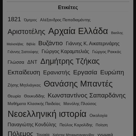
Ετικέτες
1821
Αλέξανδρος Παπαδιαμάντης
Όμηρος
Αρχαία Ελλάδα
Αριστοτέλης
Βασίλης
Βυζάντιο
Γιάννης Κ. Αικατερινάρης
Μαλισιόβας
Βιβλία
Γιώργος Καραμπελιάς
Γιώργος Ρακκάς
Γιάννης Σιατούφης
Δημήτρης Τζήκας
ΔΝΤ
Γλώσσα
Εργασία
Ευρώπη
Εκπαίδευση
Ερανιστής
Θανάσης Μπαντές
Ζήσης Μητλιάγκας
Κωνσταντίνος Σαπαρδάνης
Θεωρία
Θουκυδίδης
Μανόλης Πλούσος
Μαθήματα Κλασικής Παιδείας
Νεοελληνική ιστορία
Οικολογία
Παναγιώτης Κονδύλης
Παύλος Καρολίδης
Ποίηση
Πόλεμος
γνωμικά
Τουρκία
Χρήστος Μπαρμπαγιαννίδης