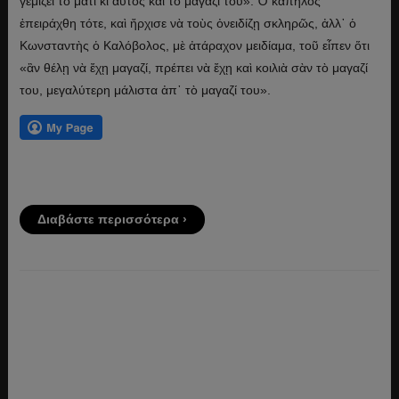
γεμίζει τὸ μάτι κι αὐτὸς καὶ τὸ μαγαζί του». Ὁ κάπηλος
ἐπειράχθη τότε, καὶ ἤρχισε νὰ τοὺς ὀνειδίζῃ σκληρῶς, ἀλλ᾽ ὁ
Κωνσταντὴς ὁ Καλόβολος, μὲ ἀτάραχον μειδίαμα, τοῦ εἶπεν ὅτι
«ἂν θέλῃ νὰ ἔχῃ μαγαζί, πρέπει νὰ ἔχῃ καὶ κοιλιὰ σὰν τὸ μαγαζί
του, μεγαλύτερη μάλιστα ἀπ᾽ τὸ μαγαζί του».
Διαβάστε περισσότερα ›