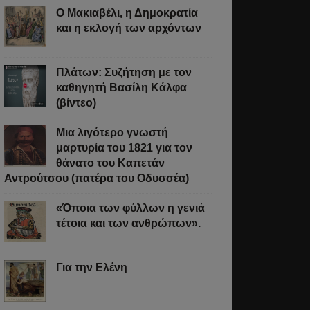
Ο Μακιαβέλι, η Δημοκρατία
και η εκλογή των αρχόντων
Πλάτων: Συζήτηση με τον
καθηγητή Βασίλη Κάλφα
(βίντεο)
Μια λιγότερο γνωστή
μαρτυρία του 1821 για τον
θάνατο του Καπετάν
Αντρούτσου (πατέρα του Οδυσσέα)
«Όποια των φύλλων η γενιά
τέτοια και των ανθρώπων».
Για την Ελένη