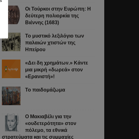
s
Οι Τούρκοι στην Ευρώπη: Η
δεύτερη πολιορκία της
Βιέννης (1683)
νται
Το μυστικό λεξιλόγιο των
παλαιών χτιστών της
Ηπείρου
«Δει δη χρημάτων.» Κάντε
μια μικρή «δωρεά» στον
«Ερανιστή»!
Το παιδομάζωμα
άστε
O Μακιαβέλι για την
σσότερα
«ουδετερότητα» στον
πόλεμο, τα εθνικά
στρατεύματα και τις συμμαχίες