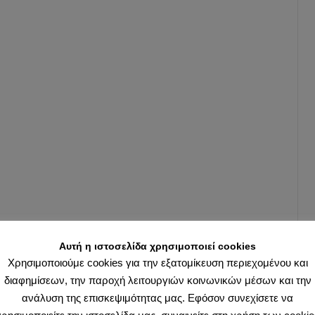
τας
υπαρχο
παραδόσ
Διότι
οι
ανθρώπ
αποδέχο
εξ
ίσου
αβασανί
όσα
εξ
ακοής
μανθάνο
Αυτή η ιστοσελίδα χρησιμοποιεί cookies
περί
Χρησιμοποιούμε cookies για την εξατομίκευση περιεχομένου και
των
διαφημίσεων, την παροχή λειτουργιών κοινωνικών μέσων και την
παρελθ
ανάλυση της επισκεψιμότητας μας. Εφόσον συνεχίσετε να
πραγμάτ