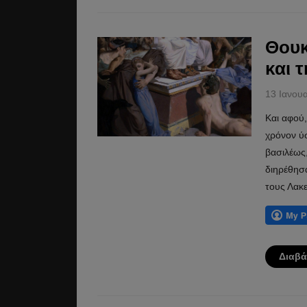
Θουκ
και 
13 Ιανου
Και αφού,
χρόνον ύσ
βασιλέως,
διηρέθησα
τους Λακε
Διαβά