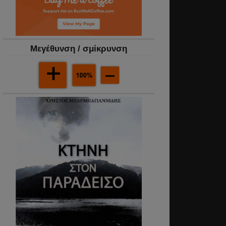
Mεγέθυνση / σμίκρυνση
,