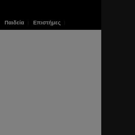
Παιδεία
Επιστήμες
κυδίδης:
οδος