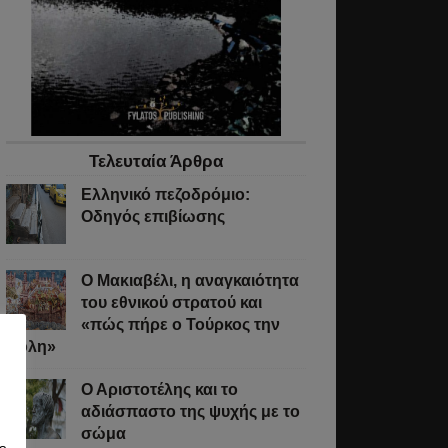
ύσας
εις.
οι
Τελευταία Άρθρα
νται
Ελληνικό πεζοδρόμιο:
Οδηγός επιβίωσης
στως
Ο Μακιαβέλι, η αναγκαιότητα
του εθνικού στρατού και
«πώς πήρε ο Τούρκος την
υν
Πόλη»
Ο Αριστοτέλης και το
αδιάσπαστο της ψυχής με το
όντων
σώμα
ων,