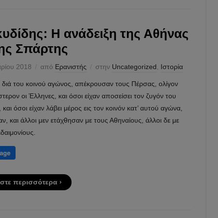
υδίδης: Η ανάδειξη της Αθήνας
της Σπάρτης
αρίου 2018
από
Ερανιστής
στην
Uncategorized
,
Ιστορία
 διά του κοινού αγώνος, απέκρουσαν τους Πέρσας, ολίγον
τερον οι Έλληνες, και όσοι είχαν αποσείσει τον ζυγόν του
 και όσοι είχαν λάβει μέρος εις τον κοινόν κατ’ αυτού αγώνα,
ν, και άλλοι μεν ετάχθησαν με τους Αθηναίους, άλλοι δε με
δαιμονίους.
στε περισσότερα ›