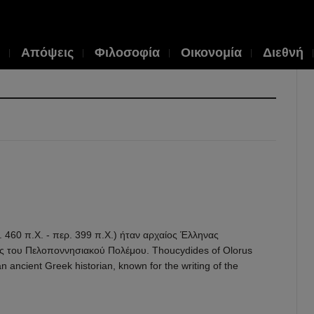
Απόψεις
Φιλοσοφία
Οικονομία
Διεθνή
Θου
Η
μέθ
της