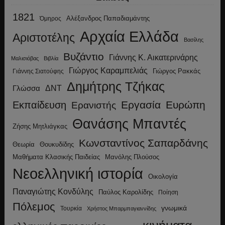
1821
Αλέξανδρος Παπαδιαμάντης
Όμηρος
Αρχαία Ελλάδα
Αριστοτέλης
Βασίλης
Βυζάντιο
Γιάννης Κ. Αικατερινάρης
Μαλισιόβας
Βιβλία
Γιώργος Καραμπελιάς
Γιώργος Ρακκάς
Γιάννης Σιατούφης
Δημήτρης Τζήκας
ΔΝΤ
Γλώσσα
Εργασία
Ευρώπη
Εκπαίδευση
Ερανιστής
Θανάσης Μπαντές
Ζήσης Μητλιάγκας
Κωνσταντίνος Σαπαρδάνης
Θεωρία
Θουκυδίδης
Μανόλης Πλούσος
Μαθήματα Κλασικής Παιδείας
Νεοελληνική ιστορία
Οικολογία
Παναγιώτης Κονδύλης
Παύλος Καρολίδης
Ποίηση
Πόλεμος
γνωμικά
Τουρκία
Χρήστος Μπαρμπαγιαννίδης