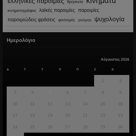
κινήματα
ελληνικές παροιμίες
θρησκεία
λαϊκές παροιμίες
παροιμίες
κινηματογράφος
ψυχολογία
παροιμιώδεις φράσεις
φασισμός
χιούμορ
Ημερολόγιο
Αύγουστος 2026
Δ
Τ
Τ
Π
Π
Σ
Κ
1
2
3
4
5
6
7
8
9
10
11
12
13
14
15
16
17
18
19
20
21
22
23
24
25
26
27
28
29
30