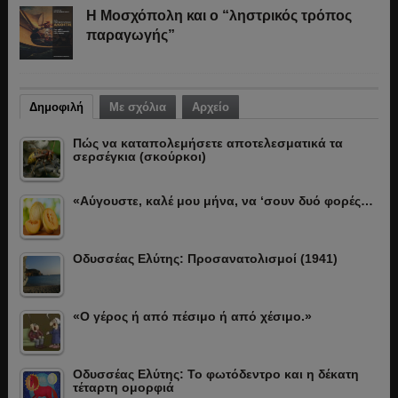
Η Μοσχόπολη και ο “ληστρικός τρόπος
παραγωγής”
Δημοφιλή
Με σχόλια
Αρχείο
Πώς να καταπολεμήσετε αποτελεσματικά τα
σερσέγκια (σκούρκοι)
«Αύγουστε, καλέ μου μήνα, να ‘σουν δυό φορές…
Οδυσσέας Ελύτης: Προσανατολισμοί (1941)
«Ο γέρος ή από πέσιμο ή από χέσιμο.»
Οδυσσέας Ελύτης: Το φωτόδεντρο και η δέκατη
τέταρτη ομορφιά