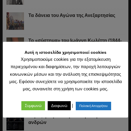
Τα δάνεια του Αγώνα της Ανεξαρτησίας
Το «σύστημα» του Ιωάννη Κωλέττη (1844-
1847)
Αυτή η ιστοσελίδα χρησιμοποιεί cookies
Χρησιμοποιούμε cookies για την εξατομίκευση
Η άλωση της Κωνσταντινούπολης (1453)
περιεχομένου και διαφημίσεων, την παροχή λειτουργιών
κοινωνικών μέσων και την ανάλυση της επισκεψιμότητας
μας. Εφόσον συνεχίσετε να χρησιμοποιείτε την ιστοσελίδα
μας, συναινείτε στη χρήση των cookies μας.
Ο Μακιαβέλι, η Δημοκρατία και η εκλογή
των αρχόντων
|
Συμφωνώ
Διαφωνώ
Πολιτική Απορρήτου
Σαρία, η εδραίωση των προνομίων των
ανδρών