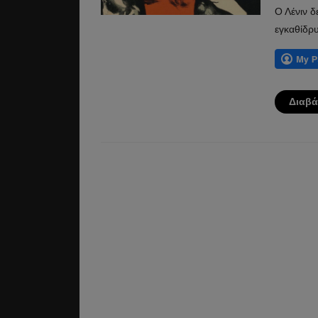
Ο Λένιν δ
εγκαθίδρυ
Διαβά