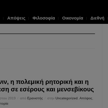
Απόψεις
Φιλοσοφία
Οικονομία
Διεθνή
νιν, η πολεμική ρητορική και η
εση σε εσέρους και μενσεβίκους
στου 2019
από
Ερανιστής
στην
Uncategorized
,
Απόψεις
,
στορία