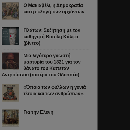
Ο Μακιαβέλι, η Δημοκρατία
και η εκλογή των αρχόντων
Πλάτων: Συζήτηση με τον
καθηγητή Βασίλη Κάλφα
(βίντεο)
Μια λιγότερο γνωστή
μαρτυρία του 1821 για τον
θάνατο του Καπετάν
Αντρούτσου (πατέρα του Οδυσσέα)
«Όποια των φύλλων η γενιά
τέτοια και των ανθρώπων».
Για την Ελένη