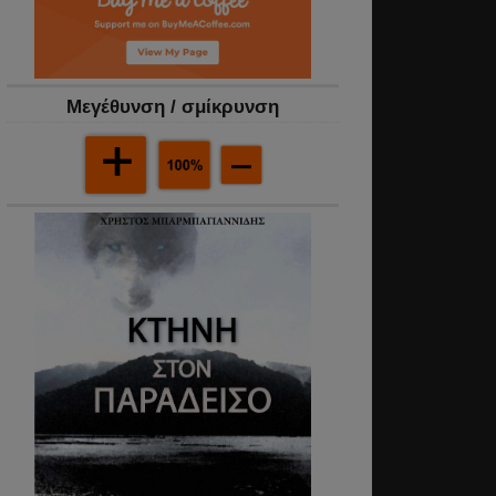
Mεγέθυνση / σμίκρυνση