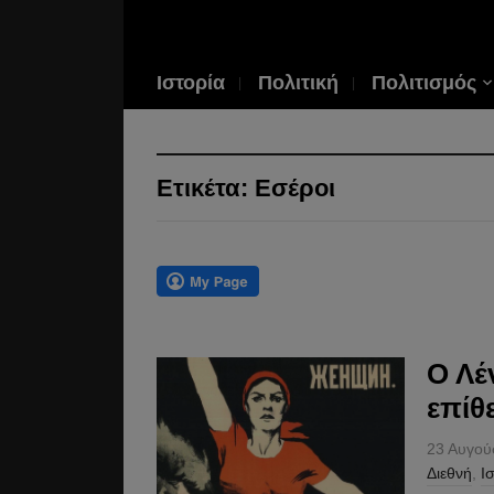
Ιστορία
Πολιτική
Πολιτισμός
Ετικέτα:
Εσέροι
Ο Λέ
επίθ
23 Αυγού
Διεθνή
,
Ι