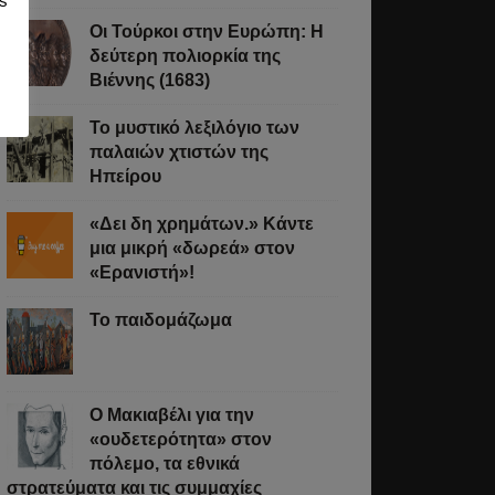
s
Οι Τούρκοι στην Ευρώπη: Η
δεύτερη πολιορκία της
Βιέννης (1683)
Το μυστικό λεξιλόγιο των
παλαιών χτιστών της
Ηπείρου
«Δει δη χρημάτων.» Κάντε
μια μικρή «δωρεά» στον
«Ερανιστή»!
Το παιδομάζωμα
O Μακιαβέλι για την
«ουδετερότητα» στον
πόλεμο, τα εθνικά
στρατεύματα και τις συμμαχίες