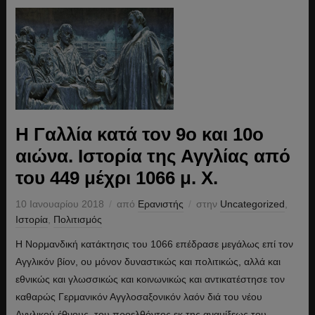
Η Γαλλία κατά τον 9ο και 10ο
αιώνα. Ιστορία της Αγγλίας από
του 449 μέχρι 1066 μ. Χ.
10 Ιανουαρίου 2018
από
Ερανιστής
στην
Uncategorized
,
Ιστορία
,
Πολιτισμός
Η Νορμανδική κατάκτησις του 1066 επέδρασε μεγάλως επί τον
Αγγλικόν βίον, ου μόνον δυναστικώς και πολιτικώς, αλλά και
εθνικώς και γλωσσικώς και κοινωνικώς και αντικατέστησε τον
καθαρώς Γερμανικόν Αγγλοσαξονικόν λαόν διά του νέου
Αγγλικού έθνους, του προελθόντος εκ της αναμίξεως του