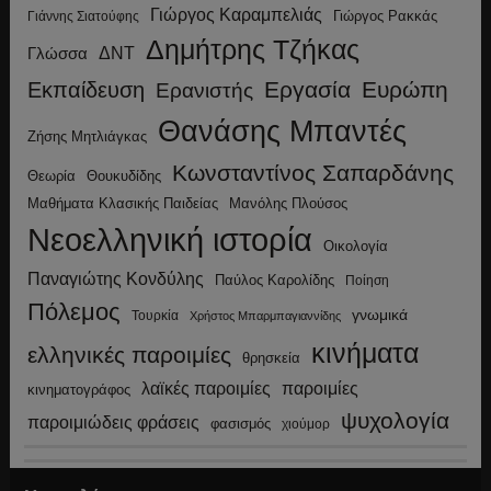
Γιώργος Καραμπελιάς
Γιώργος Ρακκάς
Γιάννης Σιατούφης
Δημήτρης Τζήκας
ΔΝΤ
Γλώσσα
Εργασία
Ευρώπη
Εκπαίδευση
Ερανιστής
Θανάσης Μπαντές
Ζήσης Μητλιάγκας
Κωνσταντίνος Σαπαρδάνης
Θεωρία
Θουκυδίδης
Μανόλης Πλούσος
Μαθήματα Κλασικής Παιδείας
Νεοελληνική ιστορία
Οικολογία
Παναγιώτης Κονδύλης
Παύλος Καρολίδης
Ποίηση
Πόλεμος
γνωμικά
Τουρκία
Χρήστος Μπαρμπαγιαννίδης
κινήματα
ελληνικές παροιμίες
θρησκεία
λαϊκές παροιμίες
παροιμίες
κινηματογράφος
ψυχολογία
παροιμιώδεις φράσεις
φασισμός
χιούμορ