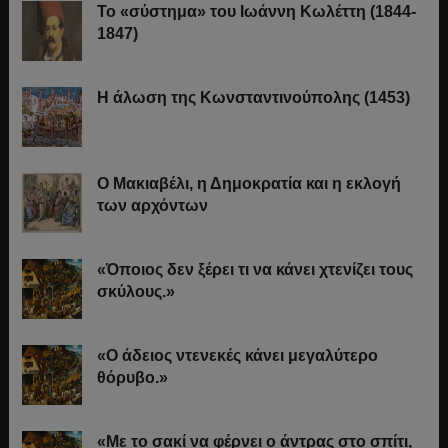
Το «σύστημα» του Ιωάννη Κωλέττη (1844-
1847)
Η άλωση της Κωνσταντινούπολης (1453)
Ο Μακιαβέλι, η Δημοκρατία και η εκλογή
των αρχόντων
«Όποιος δεν ξέρει τι να κάνει χτενίζει τους
σκύλους.»
«Ο άδειος ντενεκές κάνει μεγαλύτερο
θόρυβο.»
«Με το σακί να φέρνει ο άντρας στο σπίτι,