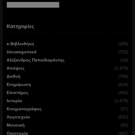
Αρχείο
Κατηγορίες
e-Βιβλιοθήκη
(106)
Uncategorized
(752)
Αλέξανδρος Παπαδιαμάντης
(19)
Απόψεις
(1,975)
Διεθνή
(784)
Ενημέρωση
(624)
Επιστήμες
(401)
Ιστορία
(1,675)
Κινηματογράφος
(57)
Λογοτεχνία
(532)
Μουσική
(82)
Οικονομία
(307)