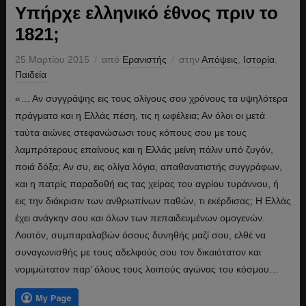
Υπήρχε ελληνικό έθνος πριν το
1821;
25 Μαρτίου 2015
από
Ερανιστής
στην
Απόψεις
,
Ιστορία
,
Παιδεία
«… Αν συγγράψης εις τους ολίγους σου χρόνους τα υψη­λότερα
πράγματα και η Ελλάς πέση, τις η ωφέλεια; Αν όλοι οι μετά
ταύτα αιώνες στεφανώσωσι τους κόπους σου με τους
λαμπρότερους επαίνους και η Ελλάς μείνη πάλιν υπό ζυγόν,
ποιά δόξα; Αν συ, εις ολίγα λόγια, απαθανατιστής συγγράφων,
και η πατρίς παραδοθή εις τας χείρας του αγρίου τυράννου, ή
εις την διάκρισιν των ανθρωπίνων παθών, τι εκέρδισας; Η Ελλάς
έχει ανάγκην σου και όλων των πεπαιδευμένων ομογενών.
Λοιπόν, συμπαραλαβών όσους δυνηθής μαζί σου, ελθέ να
συναγωνισθής με τους αδελφούς σου τον δικαιότατον και
νομιμώτατον παρ’ όλους τους λοιπούς αγώνας του κόσμου…