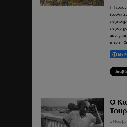
Η Γερμαν
εξοφλητέα
επιχειρημ
επιχορηγο
μονογράφ
πριν το θ
Διαβά
Ο Κα
Τουρ
1 Νοεμβρ