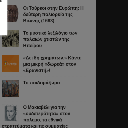
s
Οι Τούρκοι στην Ευρώπη: Η
δεύτερη πολιορκία της
Βιέννης (1683)
Το μυστικό λεξιλόγιο των
παλαιών χτιστών της
Ηπείρου
«Δει δη χρημάτων.» Κάντε
μια μικρή «δωρεά» στον
«Ερανιστή»!
Το παιδομάζωμα
O Μακιαβέλι για την
«ουδετερότητα» στον
πόλεμο, τα εθνικά
στρατεύματα και τις συμμαχίες