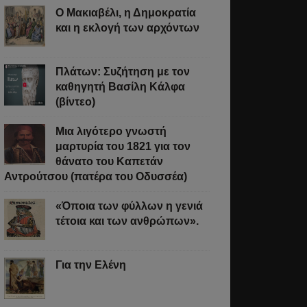
Ο Μακιαβέλι, η Δημοκρατία
και η εκλογή των αρχόντων
Πλάτων: Συζήτηση με τον
καθηγητή Βασίλη Κάλφα
(βίντεο)
Μια λιγότερο γνωστή
μαρτυρία του 1821 για τον
θάνατο του Καπετάν
Αντρούτσου (πατέρα του Οδυσσέα)
«Όποια των φύλλων η γενιά
τέτοια και των ανθρώπων».
Για την Ελένη