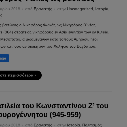
αρίου 2018
από
Ερανιστής
στην
Uncategorized
,
Ιστορία
,
ός
ς βασιλεύς ο Νικηφόρος Φωκάς ως Νικηφόρος Β’ νέας
ε (964) στρατείας νικηφόρους εν Ασία εναντίον των εν Κιλικία,
ι Μεσοποταμία μωαμεθανών κατά τόπους Αμηρών, ήτοι
ων κατ’ ουσίαν διοικητών του Χαλίφου του Βαγδατίου.
στε περισσότερα ›
σιλεία του Κωνσταντίνου Ζ’ του
υρογέννητου (945-959)
αρίου 2018
από
Ερανιστής
στην
Ιστορία
,
Πολιτισμός