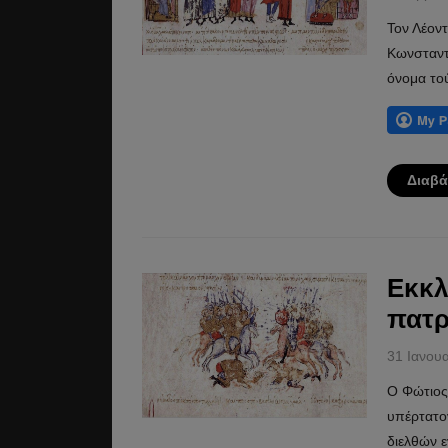
Τον Λέοντ
Κωνσταντί
όνομα τού
Διαβά
Εκκλ
πατρ
31 Ιανου
Ο Φώτιος 
υπέρτατον
διελθών ε