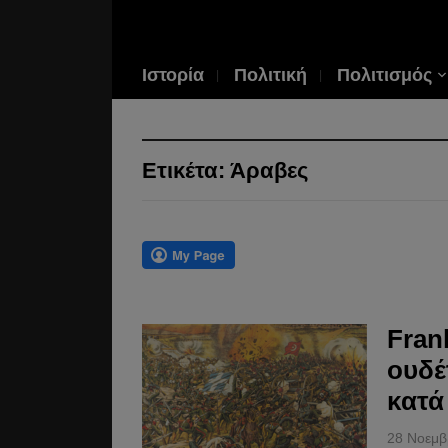
Ιστορία
Πολιτική
Πολιτισμός
Ετικέτα:
Άραβες
Fran
ουδέ
κατά
28 Νοεμβ