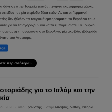
ία δάνεισε στην Τουρκία εκατόν πενήντα εκατομμύρια μάρκα
 σε είδος, σε μία περίοδο δέκα ετών. Αν και οι Γερμανοί
ατίες δεν ήθελαν τα τουρκικά εμπορεύματα, το Βερολίνο τους
ύσε για να τα αγοράζουν και να τα εμπορεύονται. Οι Τούρκοι
ησαν αυτή τη συμφωνία στο Βερολίνο, μία ακριβώς εβδομάδα
άνατο του Ατατούρκ.
στε περισσότερα ›
στοριάδης για το Ισλάμ και την
κία
ίου 2020
από
Ερανιστής
στην
Απόψεις
,
Διεθνή
,
Ιστορία