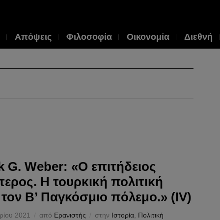
Απόψεις
Φιλοσοφία
Οικονομία
Διεθνή
k G. Weber: «Ο επιτήδειος
τερος. Η τουρκική πολιτική
 τον Β’ Παγκόσμιο πόλεμο.» (ΙV)
ρίου 2021
από
Ερανιστής
στην
Ιστορία
,
Πολιτική