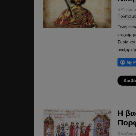
6 Φεβρου
Πολιτισμ
Γενόμενο
επεχείρησ
Συρία κα
ανεξαρτήτ
Διαβά
Η βα
Πορφ
5 Φεβρου