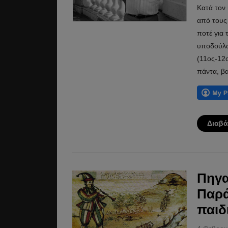
Κατά τον 
από τους 
ποτέ για 
υποδούλω
(11ος-12ο
πάντα, β
Διαβά
Πηγα
Παρά
παιδ