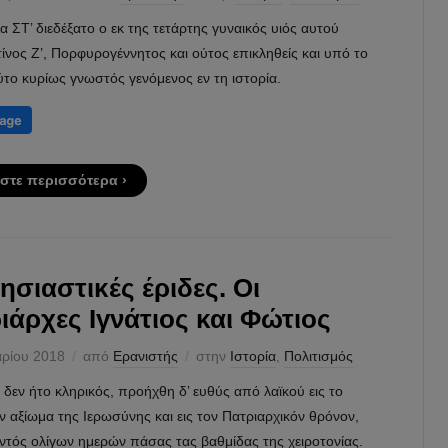
α ΣΤ’ διεδέξατο ο εκ της τετάρτης γυναικός υιός αυτού
νος Ζ’, Πορφυρογέννητος και ούτος επικληθείς και υπό το
το κυρίως γνωστός γενόμενος εν τη ιστορία.
στε περισσότερα ›
ησιαστικές έριδες. Οι
ιάρχες Ιγνάτιος και Φώτιος
αρίου 2018
από
Ερανιστής
στην
Ιστορία
,
Πολιτισμός
δεν ήτο κληρικός, προήχθη δ’ ευθύς από λαϊκού εις το
 αξίωμα της Ιερωσύνης και εις τον Πατριαρχικόν θρόνον,
ντός ολίγων ημερών πάσας τας βαθμίδας της χειροτονίας.