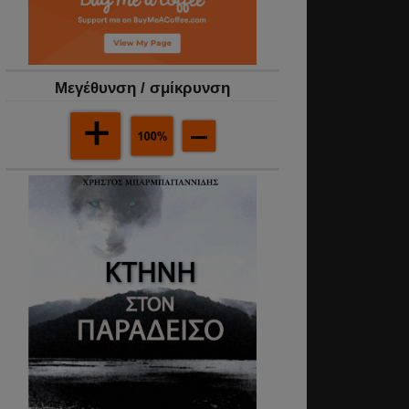
Mεγέθυνση / σμίκρυνση