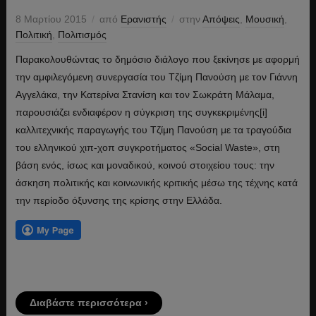
8 Μαρτίου 2015
από
Ερανιστής
στην
Απόψεις
,
Μουσική
,
Πολιτική
,
Πολιτισμός
Παρακολουθώντας το δημόσιο διάλογο που ξεκίνησε με αφορμή
την αμφιλεγόμενη συνεργασία του Τζίμη Πανούση με τον Γιάννη
Αγγελάκα, την Κατερίνα Στανίση και τον Σωκράτη Μάλαμα,
παρουσιάζει ενδιαφέρον η σύγκριση της συγκεκριμένης[i]
καλλιτεχνικής παραγωγής του Τζίμη Πανούση με τα τραγούδια
του ελληνικού χιπ-χοπ συγκροτήματος «Social Waste», στη
βάση ενός, ίσως και μοναδικού, κοινού στοιχείου τους: την
άσκηση πολιτικής και κοινωνικής κριτικής μέσω της τέχνης κατά
την περίοδο όξυνσης της κρίσης στην Ελλάδα.
Διαβάστε περισσότερα ›