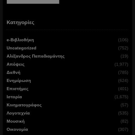
Αρχείο
Κατηγορίες
e-Βιβλιοθήκη
(106)
Uncategorized
(752)
Αλέξανδρος Παπαδιαμάντης
(19)
Απόψεις
(1,977)
Διεθνή
(785)
Ενημέρωση
(624)
Επιστήμες
(401)
Ιστορία
(1,675)
Κινηματογράφος
(57)
Λογοτεχνία
(535)
Μουσική
(82)
Οικονομία
(307)