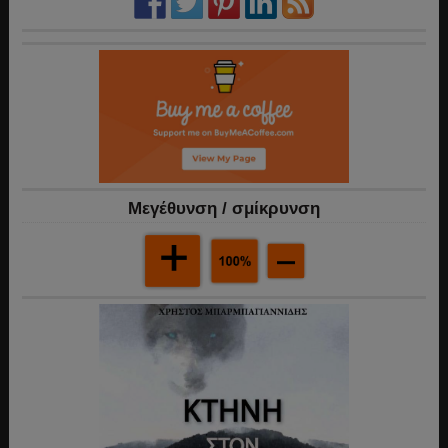
Mεγέθυνση / σμίκρυνση