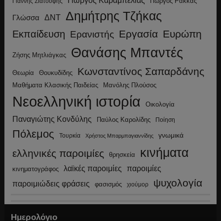
Γιώργος Καραμπελιάς
Γιώργος Ρακκάς
Γιάννης Σιατούφης
Δημήτρης Τζήκας
ΔΝΤ
Γλώσσα
Εργασία
Ευρώπη
Εκπαίδευση
Ερανιστής
Θανάσης Μπαντές
Ζήσης Μητλιάγκας
Κωνσταντίνος Σαπαρδάνης
Θεωρία
Θουκυδίδης
Μανόλης Πλούσος
Μαθήματα Κλασικής Παιδείας
Νεοελληνική ιστορία
Οικολογία
Παναγιώτης Κονδύλης
Παύλος Καρολίδης
Ποίηση
Πόλεμος
γνωμικά
Τουρκία
Χρήστος Μπαρμπαγιαννίδης
κινήματα
ελληνικές παροιμίες
θρησκεία
λαϊκές παροιμίες
παροιμίες
κινηματογράφος
ψυχολογία
παροιμιώδεις φράσεις
φασισμός
χιούμορ
Ημερολόγιο