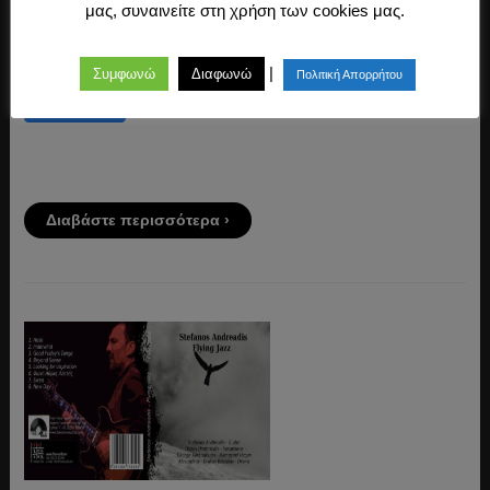
αποδίδω στα νεοελληνικά, όπως εγώ τους προσλαμβάνω, έστω
μας, συναινείτε στη χρήση των cookies μας.
κι αν δεν είμαι ένας εξειδικευμένος στη γλώσσα των
εκκλησιαστικών γραφών.
|
Συμφωνώ
Διαφωνώ
Πολιτική Απορρήτου
Διαβάστε περισσότερα ›