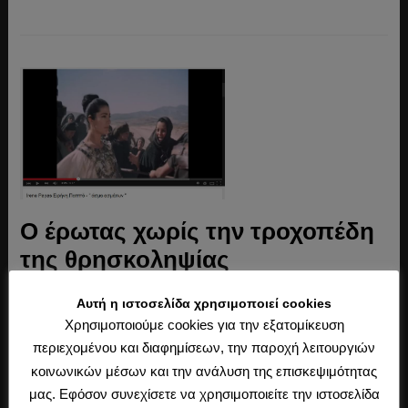
Ο έρωτας χωρίς την τροχοπέδη
της θρησκοληψίας
9 Δεκεμβρίου 2014
από
Γιάννης Κύρκου Αικατερινάρης
στην
Αυτή η ιστοσελίδα χρησιμοποιεί cookies
Λογοτεχνία
,
Μουσική
,
Πολιτισμός
Χρησιμοποιούμε cookies για την εξατομίκευση
Το Άσμα Ασμάτων αποτελείται από έξι ενότητες και εντάσσεται
περιεχομένου και διαφημίσεων, την παροχή λειτουργιών
στα Διδακτικά – Ποιητικά Βιβλία της Παλαιάς Διαθήκης.
κοινωνικών μέσων και την ανάλυση της επισκεψιμότητας
Επισημαίνω, ωστόσο, τον πρώτο και δεύτερο στίχο και τους
μας. Εφόσον συνεχίσετε να χρησιμοποιείτε την ιστοσελίδα