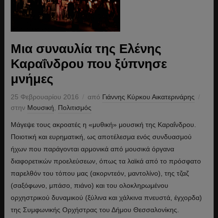
Μια συναυλία της Ελένης
Καραΐνδρου που ξύπνησε
μνήμες
25 Φεβρουαρίου 2016
από
Γιάννης Κύρκου Αικατερινάρης
στην
Μουσική
,
Πολιτισμός
Μάγεψε τους ακροατές η «μυθική» μουσική της Καραΐνδρου.
Ποιοτική και ευρηματική, ως αποτέλεσμα ενός συνδυασμού
ήχων που παράγονται αρμονικά από μουσικά όργανα
διαφορετικών προελεύσεων, όπως τα λαϊκά από το πρόσφατο
παρελθόν του τόπου μας (ακορντεόν, μαντολίνο), της τζαζ
(σαξόφωνο, μπάσο, πιάνο) και του ολοκληρωμένου
ορχηστρικού δυναμικού (ξύλινα και χάλκινα πνευστά, έγχορδα)
της Συμφωνικής Ορχήστρας του Δήμου Θεσσαλονίκης.