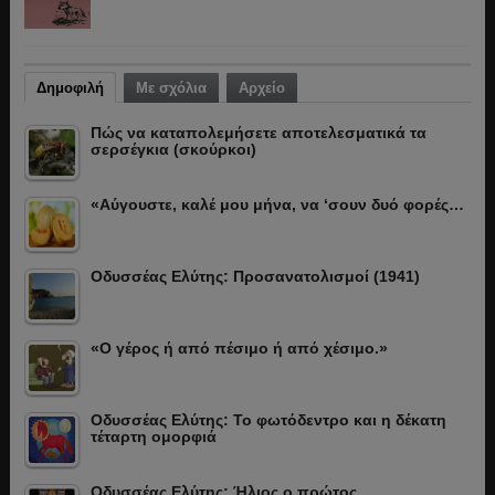
Δημοφιλή
Με σχόλια
Αρχείο
Πώς να καταπολεμήσετε αποτελεσματικά τα
σερσέγκια (σκούρκοι)
«Αύγουστε, καλέ μου μήνα, να ‘σουν δυό φορές…
Οδυσσέας Ελύτης: Προσανατολισμοί (1941)
«Ο γέρος ή από πέσιμο ή από χέσιμο.»
Οδυσσέας Ελύτης: Το φωτόδεντρο και η δέκατη
τέταρτη ομορφιά
Οδυσσέας Ελύτης: Ήλιος ο πρώτος