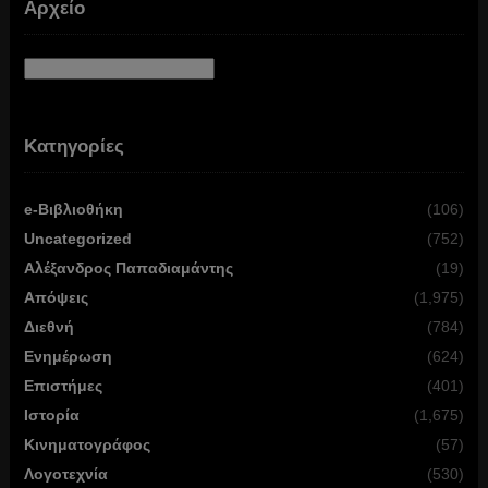
Αρχείο
Αρχείο
Κατηγορίες
e-Βιβλιοθήκη
(106)
Uncategorized
(752)
Αλέξανδρος Παπαδιαμάντης
(19)
Απόψεις
(1,975)
Διεθνή
(784)
Ενημέρωση
(624)
Επιστήμες
(401)
Ιστορία
(1,675)
Κινηματογράφος
(57)
Λογοτεχνία
(530)