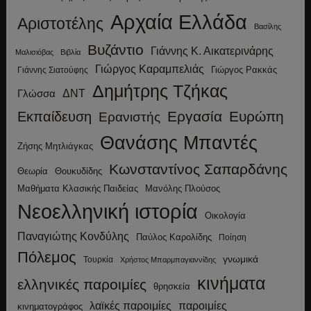
Αρχαία Ελλάδα
Αριστοτέλης
Βασίλης
Βυζάντιο
Γιάννης Κ. Αικατερινάρης
Μαλισιόβας
Βιβλία
Γιώργος Καραμπελιάς
Γιώργος Ρακκάς
Γιάννης Σιατούφης
Δημήτρης Τζήκας
ΔΝΤ
Γλώσσα
Εργασία
Ευρώπη
Εκπαίδευση
Ερανιστής
Θανάσης Μπαντές
Ζήσης Μητλιάγκας
Κωνσταντίνος Σαπαρδάνης
Θεωρία
Θουκυδίδης
Μανόλης Πλούσος
Μαθήματα Κλασικής Παιδείας
Νεοελληνική ιστορία
Οικολογία
Παναγιώτης Κονδύλης
Παύλος Καρολίδης
Ποίηση
Πόλεμος
γνωμικά
Τουρκία
Χρήστος Μπαρμπαγιαννίδης
κινήματα
ελληνικές παροιμίες
θρησκεία
λαϊκές παροιμίες
παροιμίες
κινηματογράφος