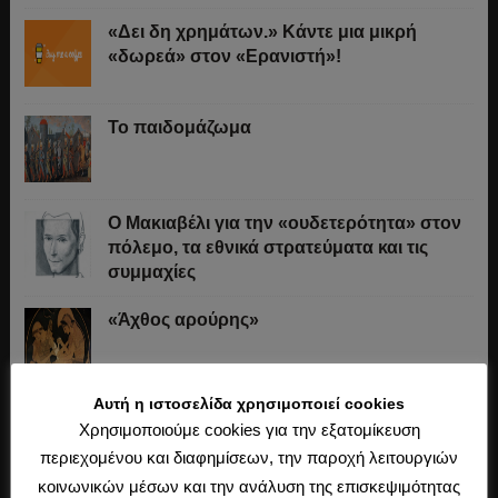
«Δει δη χρημάτων.» Κάντε μια μικρή
«δωρεά» στον «Ερανιστή»!
Το παιδομάζωμα
O Μακιαβέλι για την «ουδετερότητα» στον
πόλεμο, τα εθνικά στρατεύματα και τις
συμμαχίες
«Άχθος αρούρης»
Αυτή η ιστοσελίδα χρησιμοποιεί cookies
Καβάφης, ο ποιητής της Ιστορίας
Χρησιμοποιούμε cookies για την εξατομίκευση
περιεχομένου και διαφημίσεων, την παροχή λειτουργιών
κοινωνικών μέσων και την ανάλυση της επισκεψιμότητας