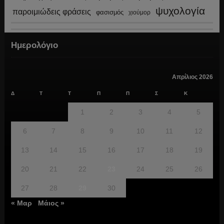
ψυχολογία
παροιμιώδεις φράσεις
φασισμός
χιούμορ
Ημερολόγιο
Απρίλιος 2026
Δ
Τ
Τ
Π
Π
Σ
Κ
1
2
3
4
5
6
7
8
9
10
11
12
13
14
15
16
17
18
19
20
21
22
23
24
25
26
27
28
29
30
« Μαρ
Μάιος »