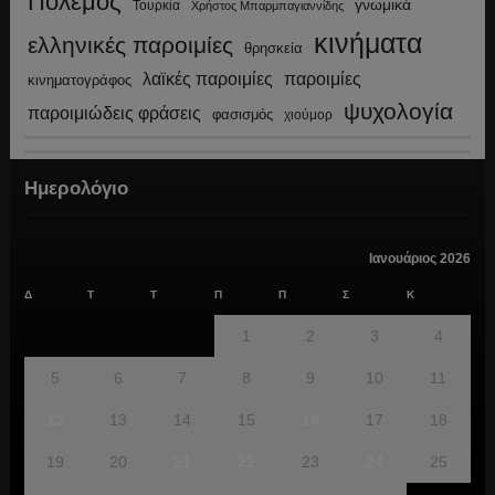
Πόλεμος
γνωμικά
Τουρκία
Χρήστος Μπαρμπαγιαννίδης
κινήματα
ελληνικές παροιμίες
θρησκεία
λαϊκές παροιμίες
παροιμίες
κινηματογράφος
ψυχολογία
παροιμιώδεις φράσεις
φασισμός
χιούμορ
Ημερολόγιο
Ιανουάριος 2026
Δ
Τ
Τ
Π
Π
Σ
Κ
1
2
3
4
5
6
7
8
9
10
11
12
13
14
15
16
17
18
19
20
21
22
23
24
25