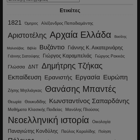
Ετικέτες
1821
Αλέξανδρος Παπαδιαμάντης
Όμηρος
Αρχαία Ελλάδα
Αριστοτέλης
Βασίλης
Βυζάντιο
Γιάννης Κ. Αικατερινάρης
Μαλισιόβας
Βιβλία
Γιώργος Καραμπελιάς
Γιώργος Ρακκάς
Γιάννης Σιατούφης
Δημήτρης Τζήκας
ΔΝΤ
Γλώσσα
Εργασία
Ευρώπη
Εκπαίδευση
Ερανιστής
Θανάσης Μπαντές
Ζήσης Μητλιάγκας
Κωνσταντίνος Σαπαρδάνης
Θεωρία
Θουκυδίδης
Μανόλης Πλούσος
Μαθήματα Κλασικής Παιδείας
Νεοελληνική ιστορία
Οικολογία
Παναγιώτης Κονδύλης
Παύλος Καρολίδης
Ποίηση