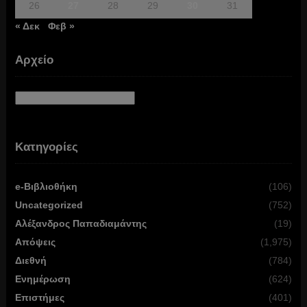
26
27
28
29
30
31
« Δεκ
Φεβ »
Αρχείο
Αρχείο
Κατηγορίες
e-Βιβλιοθήκη
(106)
Uncategorized
(752)
Αλέξανδρος Παπαδιαμάντης
(19)
Απόψεις
(1,975)
Διεθνή
(784)
Ενημέρωση
(624)
Επιστήμες
(401)