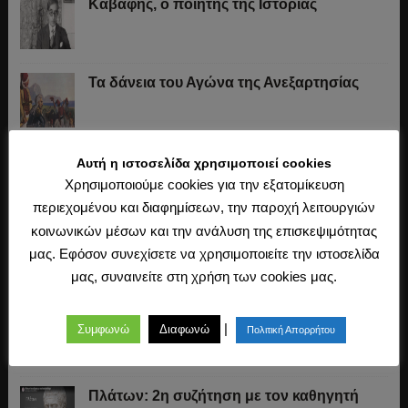
Καβάφης, ο ποιητής της Ιστορίας
Τα δάνεια του Αγώνα της Ανεξαρτησίας
Το «σύστημα» του Ιωάννη Κωλέττη (1844-
Αυτή η ιστοσελίδα χρησιμοποιεί cookies
1847)
Χρησιμοποιούμε cookies για την εξατομίκευση
περιεχομένου και διαφημίσεων, την παροχή λειτουργιών
κοινωνικών μέσων και την ανάλυση της επισκεψιμότητας
Η άλωση της Κωνσταντινούπολης (1453)
μας. Εφόσον συνεχίσετε να χρησιμοποιείτε την ιστοσελίδα
μας, συναινείτε στη χρήση των cookies μας.
Ο Μακιαβέλι, η Δημοκρατία και η εκλογή
|
Συμφωνώ
Διαφωνώ
Πολιτική Απορρήτου
των αρχόντων
Πλάτων: 2η συζήτηση με τον καθηγητή