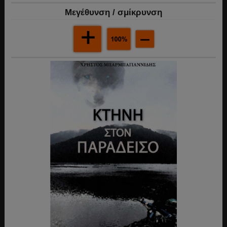
Mεγέθυνση / σμίκρυνση