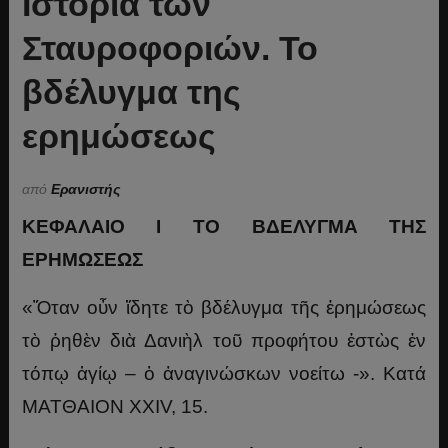
Ιστορία των
Σταυροφοριών. Το
βδέλυγμα της
ερημώσεως
από
Ερανιστής
ΚΕΦΑΛΑΙΟ Ι ΤΟ ΒΔΕΛΥΓΜΑ ΤΗΣ
ΕΡΗΜΩΣΕΩΣ
«Ὅταν οὖν ἴδητε τὸ βδέλυγμα τῆς ἐρημώσεως
τὸ ῥηθὲν διὰ Δανιὴλ τοῦ προφήτου ἑστὼς ἐν
τόπῳ ἁγίῳ – ὁ ἀναγινώσκων νοείτω -». Κατά
ΜΑΤΘΑΙΟΝ XXIV, 15.