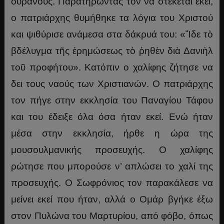
ουρανούς. Παρατηρώντας τον να στέκεται εκεί,
ο πατριάρχης θυμήθηκε τα λόγια του Χριστού
και ψιθύρισε ανάμεσα στα δάκρυά του: «Ἴδε τὸ
βδέλυγμα τῆς ἐρημώσεως τὸ ῥηθὲν διὰ Δανιὴλ
τοῦ προφήτου». Κατόπιν ο χαλίφης ζήτησε να
δει τους ναούς των Χριστιανών. Ο πατριάρχης
τον πήγε στην εκκλησία του Παναγίου Τάφου
και του έδειξε όλα όσα ήταν εκεί. Ενώ ήταν
μέσα στην εκκλησία, ήρθε η ώρα της
μουσουλμανικής προσευχής. Ο χαλίφης
ρώτησε που μπορούσε ν’ απλώσει το χαλί της
προσευχής. Ο Σωφρόνιος τον παρακάλεσε να
μείνει εκεί που ήταν, αλλά ο Ομάρ βγήκε έξω
στον Πυλώνα του Μαρτυρίου, από φόβο, όπως