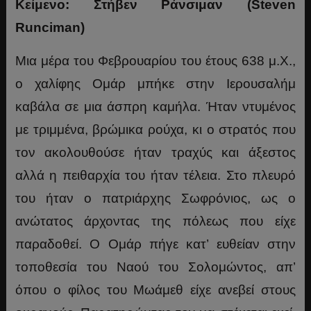
Κείμενο: Στήβεν Ράνσιμαν (Steven
Runciman)
Μια μέρα του Φεβρουαρίου του έτους 638 μ.Χ.,
ο χαλίφης Ομάρ μπήκε στην Ιερουσαλήμ
καβάλα σε μια άσπρη καμήλα. Ήταν ντυμένος
με τριμμένα, βρώμικα ρούχα, κι ο στρατός που
τον ακολουθούσε ήταν τραχύς και άξεστος
αλλά η πειθαρχία του ήταν τέλεια. Στο πλευρό
του ήταν ο πατριάρχης Σωφρόνιος, ως ο
ανώτατος άρχοντας της πόλεως που είχε
παραδοθεί. Ο Ομάρ πήγε κατ’ ευθείαν στην
τοποθεσία του Ναού του Σολομώντος, απ’
όπου ο φίλος του Μωάμεθ είχε ανεβεί στους