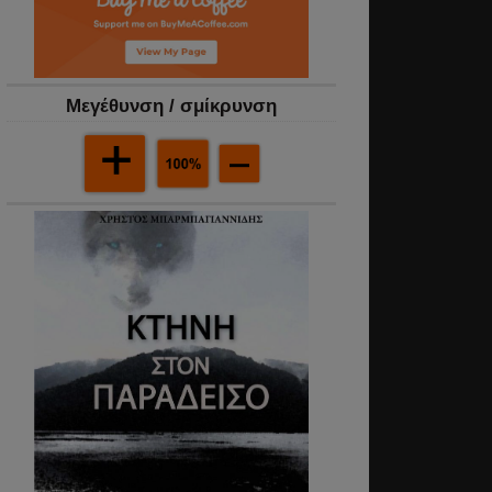
Mεγέθυνση / σμίκρυνση