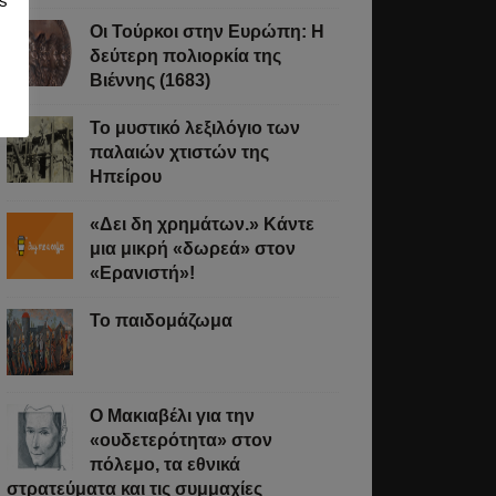
s
Οι Τούρκοι στην Ευρώπη: Η
δεύτερη πολιορκία της
Βιέννης (1683)
Το μυστικό λεξιλόγιο των
παλαιών χτιστών της
Ηπείρου
«Δει δη χρημάτων.» Κάντε
μια μικρή «δωρεά» στον
«Ερανιστή»!
Το παιδομάζωμα
O Μακιαβέλι για την
«ουδετερότητα» στον
πόλεμο, τα εθνικά
στρατεύματα και τις συμμαχίες