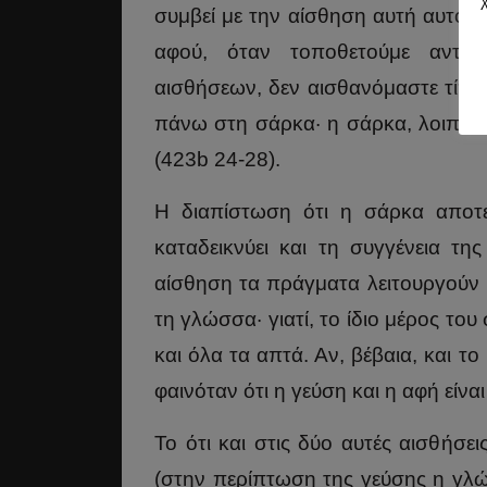
συμβεί με την αίσθηση αυτή αυτό 
αφού, όταν τοποθετούμε αντι
αισθήσεων, δεν αισθανόμαστε τίπο
πάνω στη σάρκα· η σάρκα, λοιπόν, 
(423b 24-28).
Η διαπίστωση ότι η σάρκα αποτελ
καταδεικνύει και τη συγγένεια τη
αίσθηση τα πράγματα λειτουργούν 
τη γλώσσα· γιατί, το ίδιο μέρος το
και όλα τα απτά. Αν, βέβαια, και 
φαινόταν ότι η γεύση και η αφή είνα
Το ότι και στις δύο αυτές αισθήσε
(στην περίπτωση της γεύσης η γλ