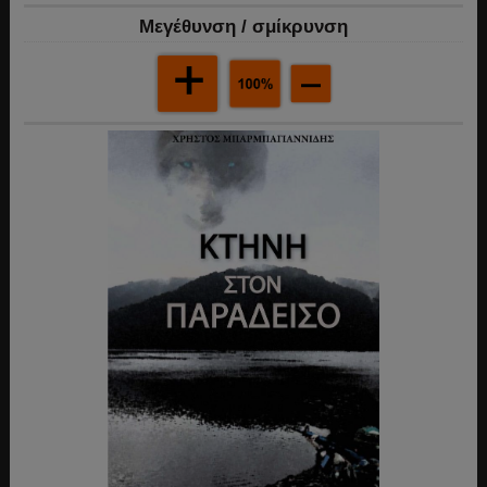
Mεγέθυνση / σμίκρυνση