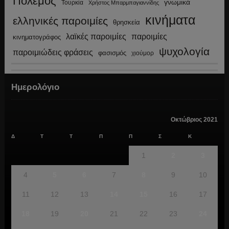
Πόλεμος
γνωμικά
Τουρκία
Χρήστος Μπαρμπαγιαννίδης
κινήματα
ελληνικές παροιμίες
θρησκεία
λαϊκές παροιμίες
παροιμίες
κινηματογράφος
ψυχολογία
παροιμιώδεις φράσεις
φασισμός
χιούμορ
Ημερολόγιο
Οκτώβριος 2021
Δ
Τ
Τ
Π
Π
Σ
Κ
1
2
3
4
5
6
7
8
9
10
11
12
13
14
15
16
17
18
19
20
21
22
23
24