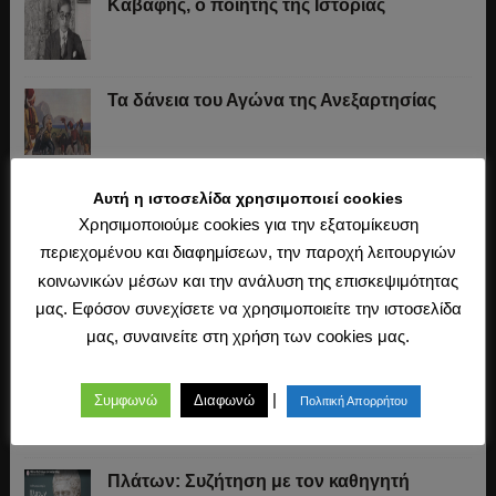
Καβάφης, ο ποιητής της Ιστορίας
Τα δάνεια του Αγώνα της Ανεξαρτησίας
Το «σύστημα» του Ιωάννη Κωλέττη (1844-
Αυτή η ιστοσελίδα χρησιμοποιεί cookies
1847)
Χρησιμοποιούμε cookies για την εξατομίκευση
περιεχομένου και διαφημίσεων, την παροχή λειτουργιών
κοινωνικών μέσων και την ανάλυση της επισκεψιμότητας
Η άλωση της Κωνσταντινούπολης (1453)
μας. Εφόσον συνεχίσετε να χρησιμοποιείτε την ιστοσελίδα
μας, συναινείτε στη χρήση των cookies μας.
Ο Μακιαβέλι, η Δημοκρατία και η εκλογή
|
Συμφωνώ
Διαφωνώ
Πολιτική Απορρήτου
των αρχόντων
Πλάτων: Συζήτηση με τον καθηγητή