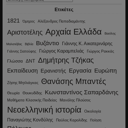
Ετικέτες
1821
Αλέξανδρος Παπαδιαμάντης
Όμηρος
Αρχαία Ελλάδα
Αριστοτέλης
Βασίλης
Βυζάντιο
Γιάννης Κ. Αικατερινάρης
Μαλισιόβας
Βιβλία
Γιώργος Καραμπελιάς
Γιώργος Ρακκάς
Γιάννης Σιατούφης
Δημήτρης Τζήκας
ΔΝΤ
Γλώσσα
Εργασία
Ευρώπη
Εκπαίδευση
Ερανιστής
Θανάσης Μπαντές
Ζήσης Μητλιάγκας
Κωνσταντίνος Σαπαρδάνης
Θεωρία
Θουκυδίδης
Μανόλης Πλούσος
Μαθήματα Κλασικής Παιδείας
Νεοελληνική ιστορία
Οικολογία
Παναγιώτης Κονδύλης
Παύλος Καρολίδης
Ποίηση