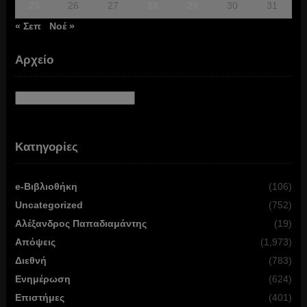
25
26
27
28
29
30
31
« Σεπ
Νοέ »
Αρχείο
Αρχείο
Κατηγορίες
e-Βιβλιοθήκη
(106)
Uncategorized
(752)
Αλέξανδρος Παπαδιαμάντης
(19)
Απόψεις
(1,973)
Διεθνή
(783)
Ενημέρωση
(624)
Επιστήμες
(401)