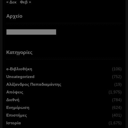
« Δεκ
Φεβ »
Αρχείο
Αρχείο
Κατηγορίες
e-Βιβλιοθήκη
(106)
Uncategorized
(752)
Αλέξανδρος Παπαδιαμάντης
(19)
Απόψεις
(1,975)
Διεθνή
(784)
Ενημέρωση
(624)
Επιστήμες
(401)
Ιστορία
(1,675)