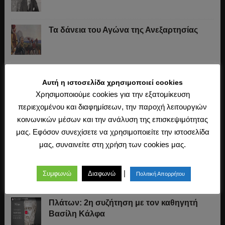
Τα δάνεια του Αγώνα της Ανεξαρτησίας
Το «σύστημα» του Ιωάννη Κωλέττη (1844-
Αυτή η ιστοσελίδα χρησιμοποιεί cookies
1847)
Χρησιμοποιούμε cookies για την εξατομίκευση
περιεχομένου και διαφημίσεων, την παροχή λειτουργιών
Η άλωση της Κωνσταντινούπολης (1453)
κοινωνικών μέσων και την ανάλυση της επισκεψιμότητας
μας. Εφόσον συνεχίσετε να χρησιμοποιείτε την ιστοσελίδα
μας, συναινείτε στη χρήση των cookies μας.
Ο Μακιαβέλι, η Δημοκρατία και η εκλογή
των αρχόντων
|
Συμφωνώ
Διαφωνώ
Πολιτική Απορρήτου
Πλάτων: 2η συζήτηση με τον καθηγητή
Βασίλη Κάλφα