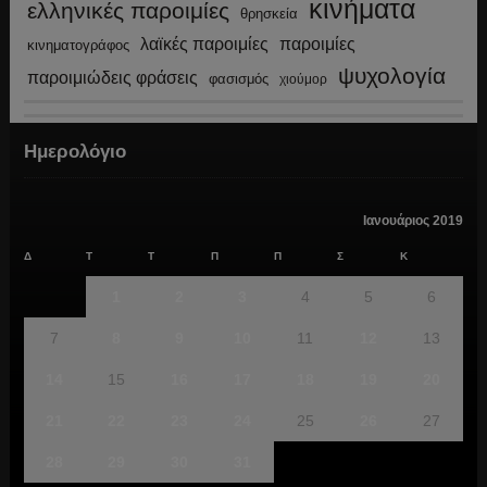
κινήματα
ελληνικές παροιμίες
θρησκεία
λαϊκές παροιμίες
παροιμίες
κινηματογράφος
ψυχολογία
παροιμιώδεις φράσεις
φασισμός
χιούμορ
Ημερολόγιο
Ιανουάριος 2019
Δ
Τ
Τ
Π
Π
Σ
Κ
1
2
3
4
5
6
7
8
9
10
11
12
13
14
15
16
17
18
19
20
21
22
23
24
25
26
27
28
29
30
31