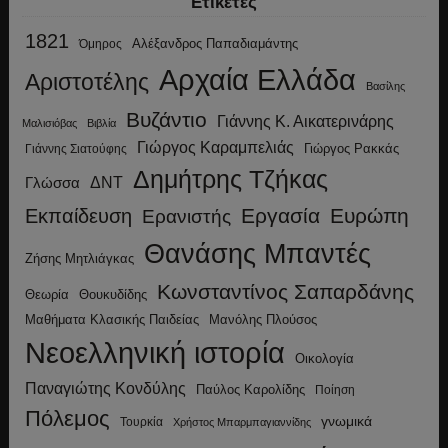
Ετικέτες
1821
Αλέξανδρος Παπαδιαμάντης
Όμηρος
Αρχαία Ελλάδα
Αριστοτέλης
Βασίλης
Βυζάντιο
Γιάννης Κ. Αικατερινάρης
Μαλισιόβας
Βιβλία
Γιώργος Καραμπελιάς
Γιώργος Ρακκάς
Γιάννης Σιατούφης
Δημήτρης Τζήκας
ΔΝΤ
Γλώσσα
Εργασία
Ευρώπη
Εκπαίδευση
Ερανιστής
Θανάσης Μπαντές
Ζήσης Μητλιάγκας
Κωνσταντίνος Σαπαρδάνης
Θεωρία
Θουκυδίδης
Μανόλης Πλούσος
Μαθήματα Κλασικής Παιδείας
Νεοελληνική ιστορία
Οικολογία
Παναγιώτης Κονδύλης
Παύλος Καρολίδης
Ποίηση
Πόλεμος
γνωμικά
Τουρκία
Χρήστος Μπαρμπαγιαννίδης