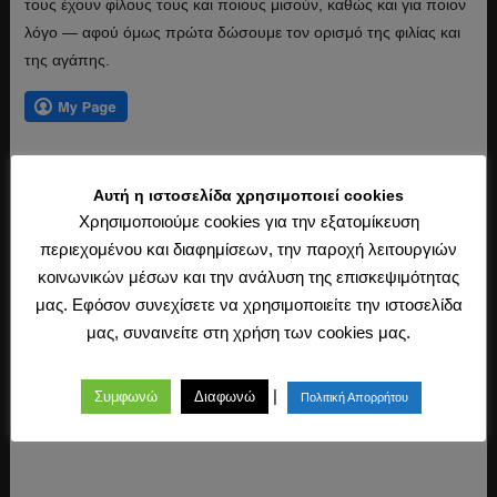
τους έχουν φίλους τους και ποιους μισούν, καθώς και για ποιον
λόγο ― αφού όμως πρώτα δώσουμε τον ορισμό της φιλίας και
της αγάπης.
Αυτή η ιστοσελίδα χρησιμοποιεί cookies
Διαβάστε περισσότερα ›
Χρησιμοποιούμε cookies για την εξατομίκευση
περιεχομένου και διαφημίσεων, την παροχή λειτουργιών
κοινωνικών μέσων και την ανάλυση της επισκεψιμότητας
μας. Εφόσον συνεχίσετε να χρησιμοποιείτε την ιστοσελίδα
μας, συναινείτε στη χρήση των cookies μας.
← Προηγούμενη
1
2
3
4
|
Συμφωνώ
Διαφωνώ
Πολιτική Απορρήτου