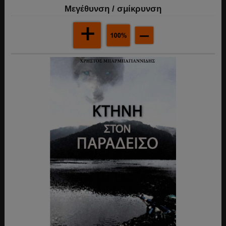
Mεγέθυνση / σμίκρυνση