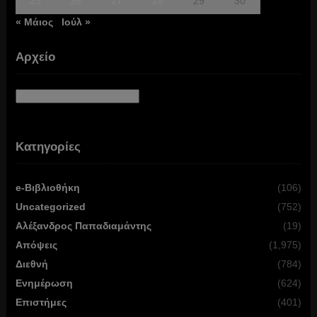
25
26
27
28
29
30
« Μάιος
Ιούλ »
Αρχείο
Αρχείο
Κατηγορίες
e-Βιβλιοθήκη
(106)
Uncategorized
(752)
Αλέξανδρος Παπαδιαμάντης
(19)
Απόψεις
(1,975)
Διεθνή
(784)
Ενημέρωση
(624)
Επιστήμες
(401)