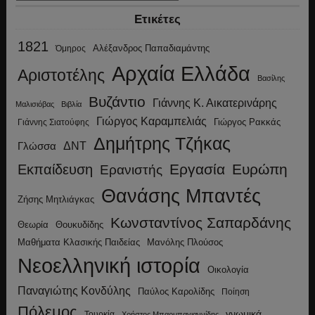
Ετικέτες
1821
Αλέξανδρος Παπαδιαμάντης
Όμηρος
Αρχαία Ελλάδα
Αριστοτέλης
Βασίλης
Βυζάντιο
Γιάννης Κ. Αικατερινάρης
Μαλισιόβας
Βιβλία
Γιώργος Καραμπελιάς
Γιώργος Ρακκάς
Γιάννης Σιατούφης
Δημήτρης Τζήκας
ΔΝΤ
Γλώσσα
Εργασία
Ευρώπη
Εκπαίδευση
Ερανιστής
Θανάσης Μπαντές
Ζήσης Μητλιάγκας
Κωνσταντίνος Σαπαρδάνης
Θεωρία
Θουκυδίδης
Μανόλης Πλούσος
Μαθήματα Κλασικής Παιδείας
Νεοελληνική ιστορία
Οικολογία
Παναγιώτης Κονδύλης
Παύλος Καρολίδης
Ποίηση
Πόλεμος
γνωμικά
Τουρκία
Χρήστος Μπαρμπαγιαννίδης