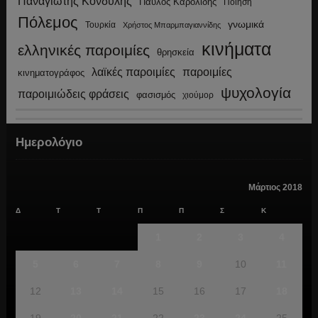
Παναγιώτης Κονδύλης
Παύλος Καρολίδης
Ποίηση
Πόλεμος
γνωμικά
Τουρκία
Χρήστος Μπαρμπαγιαννίδης
κινήματα
ελληνικές παροιμίες
θρησκεία
λαϊκές παροιμίες
παροιμίες
κινηματογράφος
ψυχολογία
παροιμιώδεις φράσεις
φασισμός
χιούμορ
Ημερολόγιο
Μάρτιος 2018
Δ
Τ
Τ
Π
Π
Σ
Κ
1
2
3
4
5
6
7
8
9
10
11
12
13
14
15
16
17
18