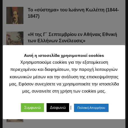
Το «σύστημα» του Ιωάννη Κωλέττη (1844-
1847)
«Η της Γ΄ Σεπτεμβρίου εν Αθήναις Εθνική
των Ελλήνων Συνέλευσις»
Αυτή η ιστοσελίδα χρησιμοποιεί cookies
Οι Ξεκουκούλωτοι και οι Χαΐνηδες της
Χρησιμοποιούμε cookies για την εξατομίκευση
Κρήτης
περιεχομένου και διαφημίσεων, την παροχή λειτουργιών
κοινωνικών μέσων και την ανάλυση της επισκεψιμότητας
Η άλωση της Κωνσταντινούπολης (1453)
μας. Εφόσον συνεχίσετε να χρησιμοποιείτε την ιστοσελίδα
μας, συναινείτε στη χρήση των cookies μας.
|
Συμφωνώ
Διαφωνώ
Ο Μακιαβέλι, η Δημοκρατία και η εκλογή
Πολιτική Απορρήτου
των αρχόντων