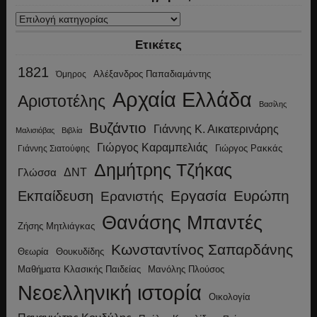
Κατηγορίες
Ετικέτες
1821
Αλέξανδρος Παπαδιαμάντης
Όμηρος
Αρχαία Ελλάδα
Αριστοτέλης
Βασίλης
Βυζάντιο
Γιάννης Κ. Αικατερινάρης
Μαλισιόβας
Βιβλία
Γιώργος Καραμπελιάς
Γιώργος Ρακκάς
Γιάννης Σιατούφης
Δημήτρης Τζήκας
ΔΝΤ
Γλώσσα
Εργασία
Ευρώπη
Εκπαίδευση
Ερανιστής
Θανάσης Μπαντές
Ζήσης Μητλιάγκας
Κωνσταντίνος Σαπαρδάνης
Θεωρία
Θουκυδίδης
Μανόλης Πλούσος
Μαθήματα Κλασικής Παιδείας
Νεοελληνική ιστορία
Οικολογία