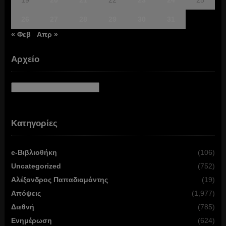
19
20
21
22
23
24
25
26
27
28
29
30
31
« Φεβ
Απρ »
Αρχείο
Αρχείο
Κατηγορίες
e-Βιβλιοθήκη
(106)
Uncategorized
(752)
Αλέξανδρος Παπαδιαμάντης
(19)
Απόψεις
(1,977)
Διεθνή
(785)
Ενημέρωση
(624)