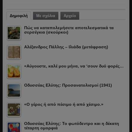
Δημοφιλή
Με σχόλια
Αρχείο
Πώς να καταπολεμήσετε αποτελεσματικά τα
σερσέγκια (σκούρκοι)
Αλέξανδρος Πάλλης – Ιλιάδα (μετάφραση)
«Αύγουστε, καλέ μου μήνα, να ‘σουν δυό φορές…
Οδυσσέας Ελύτης: Προσανατολισμοί (1941)
«Ο γέρος ή από πέσιμο ή από χέσιμο.»
Οδυσσέας Ελύτης: Το φωτόδεντρο και η δέκατη
τέταρτη ομορφιά