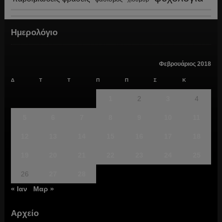
Ημερολόγιο
Φεβρουάριος 2018
Δ
Τ
Τ
Π
Π
Σ
Κ
1
2
3
4
5
6
7
8
9
10
11
12
13
14
15
16
17
18
19
20
21
22
23
24
25
26
27
28
« Ιαν
Μαρ »
Αρχείο