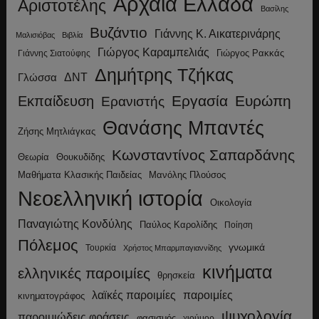
Αρχαία Ελλάδα
Αριστοτέλης
Βασίλης
Βυζάντιο
Γιάννης Κ. Αικατερινάρης
Μαλισιόβας
Βιβλία
Γιώργος Καραμπελιάς
Γιώργος Ρακκάς
Γιάννης Σιατούφης
Δημήτρης Τζήκας
ΔΝΤ
Γλώσσα
Εργασία
Ευρώπη
Εκπαίδευση
Ερανιστής
Θανάσης Μπαντές
Ζήσης Μητλιάγκας
Κωνσταντίνος Σαπαρδάνης
Θεωρία
Θουκυδίδης
Μανόλης Πλούσος
Μαθήματα Κλασικής Παιδείας
Νεοελληνική ιστορία
Οικολογία
Παναγιώτης Κονδύλης
Παύλος Καρολίδης
Ποίηση
Πόλεμος
γνωμικά
Τουρκία
Χρήστος Μπαρμπαγιαννίδης
κινήματα
ελληνικές παροιμίες
θρησκεία
λαϊκές παροιμίες
παροιμίες
κινηματογράφος
ψυχολογία
παροιμιώδεις φράσεις
φασισμός
χιούμορ