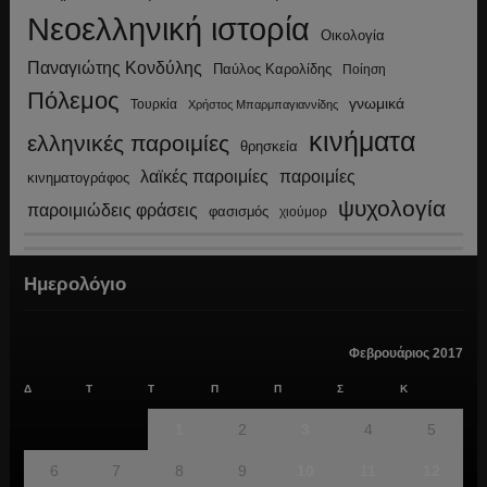
Νεοελληνική ιστορία
Οικολογία
Παναγιώτης Κονδύλης
Παύλος Καρολίδης
Ποίηση
Πόλεμος
γνωμικά
Τουρκία
Χρήστος Μπαρμπαγιαννίδης
κινήματα
ελληνικές παροιμίες
θρησκεία
λαϊκές παροιμίες
παροιμίες
κινηματογράφος
ψυχολογία
παροιμιώδεις φράσεις
φασισμός
χιούμορ
Ημερολόγιο
Φεβρουάριος 2017
Δ
Τ
Τ
Π
Π
Σ
Κ
1
2
3
4
5
6
7
8
9
10
11
12