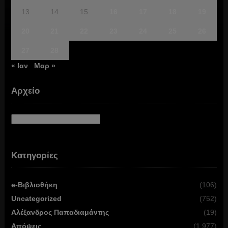
13
14
15
16
17
18
19
20
21
22
23
24
25
26
27
28
« Ιαν
Μαρ »
Αρχείο
Αρχείο
Κατηγορίες
e-Βιβλιοθήκη
(106)
Uncategorized
(752)
Αλέξανδρος Παπαδιαμάντης
(19)
Απόψεις
(1,977)