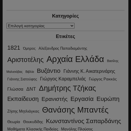
Κατηγορίες
Κατηγορίες
Ετικέτες
1821
Αλέξανδρος Παπαδιαμάντης
Όμηρος
Αρχαία Ελλάδα
Αριστοτέλης
Βασίλης
Βυζάντιο
Γιάννης Κ. Αικατερινάρης
Μαλισιόβας
Βιβλία
Γιώργος Καραμπελιάς
Γιώργος Ρακκάς
Γιάννης Σιατούφης
Δημήτρης Τζήκας
ΔΝΤ
Γλώσσα
Εργασία
Ευρώπη
Εκπαίδευση
Ερανιστής
Θανάσης Μπαντές
Ζήσης Μητλιάγκας
Κωνσταντίνος Σαπαρδάνης
Θεωρία
Θουκυδίδης
Μανόλης Πλούσος
Μαθήματα Κλασικής Παιδείας