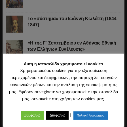
Το «σύστημα» του Ιωάννη Κωλέττη (1844-
1847)
«Η της Γ΄ Σεπτεμβρίου εν Αθήναις Εθνική
των Ελλήνων Συνέλευσις»
Αυτή η ιστοσελίδα χρησιμοποιεί cookies
Οι Ξεκουκούλωτοι και οι Χαΐνηδες της
Χρησιμοποιούμε cookies για την εξατομίκευση
Κρήτης
περιεχομένου και διαφημίσεων, την παροχή λειτουργιών
κοινωνικών μέσων και την ανάλυση της επισκεψιμότητας
μας. Εφόσον συνεχίσετε να χρησιμοποιείτε την ιστοσελίδα
Η άλωση της Κωνσταντινούπολης (1453)
μας, συναινείτε στη χρήση των cookies μας.
|
Συμφωνώ
Διαφωνώ
Πολιτική Απορρήτου
Ο Μακιαβέλι, η Δημοκρατία και η εκλογή
των αρχόντων