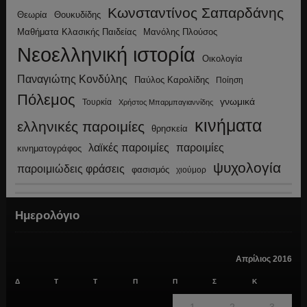
Κωνσταντίνος Σαπαρδάνης
Θεωρία
Θουκυδίδης
Μανόλης Πλούσος
Μαθήματα Κλασικής Παιδείας
Νεοελληνική ιστορία
Οικολογία
Παναγιώτης Κονδύλης
Παύλος Καρολίδης
Ποίηση
Πόλεμος
γνωμικά
Τουρκία
Χρήστος Μπαρμπαγιαννίδης
κινήματα
ελληνικές παροιμίες
θρησκεία
λαϊκές παροιμίες
παροιμίες
κινηματογράφος
ψυχολογία
παροιμιώδεις φράσεις
φασισμός
χιούμορ
Ημερολόγιο
Απρίλιος 2016
Δ
Τ
Τ
Π
Π
Σ
Κ