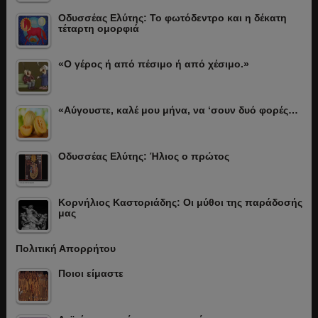
Οδυσσέας Ελύτης: Το φωτόδεντρο και η δέκατη
τέταρτη ομορφιά
«Ο γέρος ή από πέσιμο ή από χέσιμο.»
«Αύγουστε, καλέ μου μήνα, να ‘σουν δυό φορές…
Οδυσσέας Ελύτης: Ήλιος ο πρώτος
Κορνήλιος Καστοριάδης: Οι μύθοι της παράδοσής
μας
Πολιτική Απορρήτου
Ποιοι είμαστε