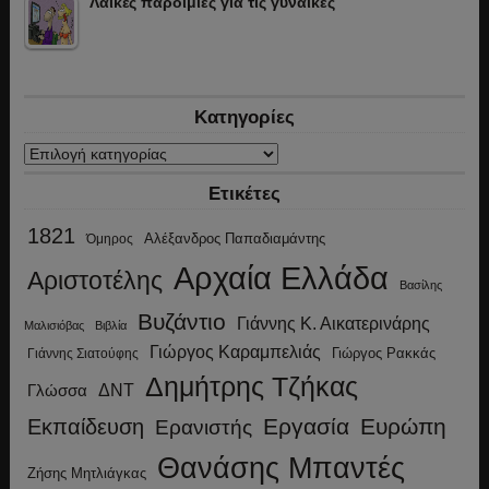
Λαϊκές παροιμίες για τις γυναίκες
Κατηγορίες
Κατηγορίες
Ετικέτες
1821
Αλέξανδρος Παπαδιαμάντης
Όμηρος
Αρχαία Ελλάδα
Αριστοτέλης
Βασίλης
Βυζάντιο
Γιάννης Κ. Αικατερινάρης
Μαλισιόβας
Βιβλία
Γιώργος Καραμπελιάς
Γιώργος Ρακκάς
Γιάννης Σιατούφης
Δημήτρης Τζήκας
ΔΝΤ
Γλώσσα
Εργασία
Ευρώπη
Εκπαίδευση
Ερανιστής
Θανάσης Μπαντές
Ζήσης Μητλιάγκας