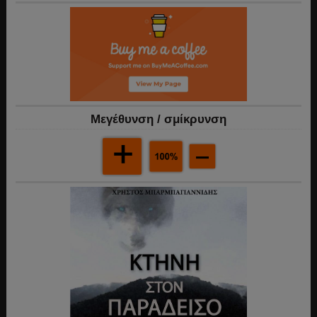
Mεγέθυνση / σμίκρυνση