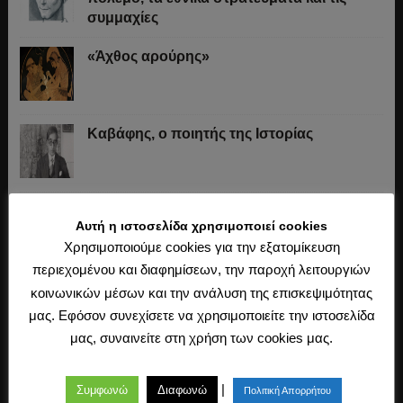
συμμαχίες
«Άχθος αρούρης»
Καβάφης, ο ποιητής της Ιστορίας
Τα δάνεια του Αγώνα της Ανεξαρτησίας
Αυτή η ιστοσελίδα χρησιμοποιεί cookies
Χρησιμοποιούμε cookies για την εξατομίκευση
περιεχομένου και διαφημίσεων, την παροχή λειτουργιών
Το «σύστημα» του Ιωάννη Κωλέττη (1844-
κοινωνικών μέσων και την ανάλυση της επισκεψιμότητας
1847)
μας. Εφόσον συνεχίσετε να χρησιμοποιείτε την ιστοσελίδα
μας, συναινείτε στη χρήση των cookies μας.
Η άλωση της Κωνσταντινούπολης (1453)
|
Συμφωνώ
Διαφωνώ
Πολιτική Απορρήτου