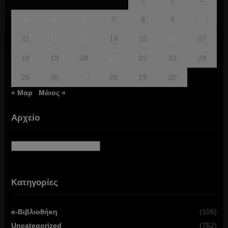
1
2
3
4
5
6
7
8
9
10
11
12
13
14
15
16
17
18
19
20
21
22
23
24
25
26
27
28
29
30
« Μαρ
Μάιος »
Αρχείο
Αρχείο
Κατηγορίες
e-Βιβλιοθήκη
(106)
Uncategorized
(752)