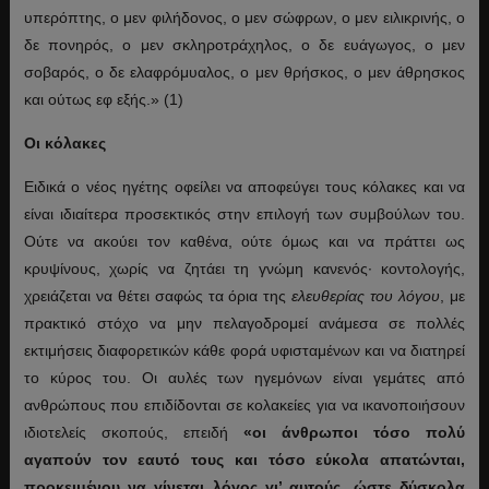
υπερόπτης, ο μεν φιλήδονος, ο μεν σώφρων, ο μεν ειλικρινής, ο
δε πονηρός, ο μεν σκληροτράχηλος, ο δε ευάγωγος, ο μεν
σοβαρός, ο δε ελαφρόμυαλος, ο μεν θρήσκος, ο μεν άθρησκος
και ούτως εφ εξής.» (1)
Οι κόλακες
Ειδικά ο νέος ηγέτης οφείλει να αποφεύγει τους κόλακες και να
είναι ιδιαίτερα προσεκτικός στην επιλογή των συμβούλων του.
Ούτε να ακούει τον καθένα, ούτε όμως και να πράττει ως
κρυψίνους, χωρίς να ζητάει τη γνώμη κανενός· κοντολογής,
χρειάζεται να θέτει σαφώς τα όρια της
ελευθερίας του λόγου
, με
πρακτικό στόχο να μην πελαγοδρομεί ανάμεσα σε πολλές
εκτιμήσεις διαφορετικών κάθε φορά υφισταμένων και να διατηρεί
το κύρος του. Οι αυλές των ηγεμόνων είναι γεμάτες από
ανθρώπους που επιδίδονται σε κολακείες για να ικανοποιήσουν
ιδιοτελείς σκοπούς, επειδή
«οι άνθρωποι τόσο πολύ
αγαπούν τον εαυτό τους και τόσο εύκολα απατώνται,
προκειμένου να γίνεται λόγος γι’ αυτούς, ώστε δύσκολα