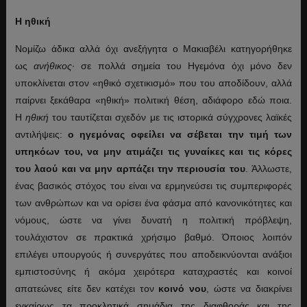
Η ηθική
Νομίζω άδικα αλλά όχι ανεξήγητα ο Μακιαβέλι κατηγορήθηκε
ως
ανήθικος
· σε πολλά σημεία του Ηγεμόνα όχι μόνο δεν
υποκλίνεται στον «ηθικό σχετικισμό» που του αποδίδουν, αλλά
παίρνει ξεκάθαρα «ηθική» πολιτική θέση, αδιάφορο εδώ ποια.
Η
ηθική
του ταυτίζεται σχεδόν με τις ιστορικά σύγχρονες λαϊκές
αντιλήψεις:
ο ηγεμόνας οφείλει να σέβεται την τιμή των
υπηκόων του, να μην ατιμάζει τις γυναίκες και τις κόρες
του λαού και να μην αρπάζει την περιουσία του
. Άλλωστε,
ένας βασικός στόχος του είναι να ερμηνεύσει τις συμπεριφορές
των ανθρώπων και να ορίσει ένα φάσμα από κανονικότητες και
νόμους, ώστε να γίνει δυνατή η πολιτική πρόβλεψη,
τουλάχιστον σε πρακτικά χρήσιμο βαθμό. Όποιος λοιπόν
επιλέγει υπουργούς ή συνεργάτες που αποδεικνύονται ανάξιοι
εμπιστοσύνης ή ακόμα χειρότερα καταχραστές και κοινοί
απατεώνες είτε δεν κατέχει τον
κοινό νου
, ώστε να διακρίνει
εγκαίρως τα προκλητικά σημάδια της διαφθοράς και της