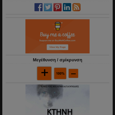
Mεγέθυνση / σμίκρυνση