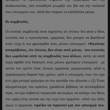
αναξιοπιστίας, είτε συνειδητά γνωρίζει τον βίο και την πολιτεία
των υπουργών του, αλλά δεν παίρνει τα κατάλληλα μέτρα.
Οι συμβουλές
Οι
συνετές συμβουλές
είναι άχρηστες σε όποιον δεν είναι ο ίδιος
συνετός και ο προνοητικός ηγεμόνας δεν μπορεί να βασίζεται
στην τύχη ή την φρονιμάδα ενός μόνου υπουργού:
«Κανόνας
απαράβατος, ότι όποιος δεν είναι από μόνος του συνετός
δεν ωφελείται από τις συμβουλές των άλλων
, εκτός αν κατά
τύχη αφεθεί στη διοίκηση ενός μόνου φρόνιμου υπουργού· με
αυτόν τον τρόπο ένας τέτοιος ηγεμόνας χειραγωγείται, αλλά η
χειραγώγηση διαρκεί λίγο χρόνο, γιατί ο υπουργός που τον έχει
στο χέρι μπορεί γρήγορα να του αρπάξει την εξουσία.» (1) Ένας
αξιωματούχος του κράτους χρειάζεται βεβαίως να απολαμβάνει
τιμές, να έχει σεβαστή περιουσία και κυρίως να κατέχει την θέση
του χάρη στην εύνοια και την ισχύ του ηγεμόνα: «Από την άλλη
όμως ο ηγεμόνας
οφείλει να προνοεί για τον υπουργό του,