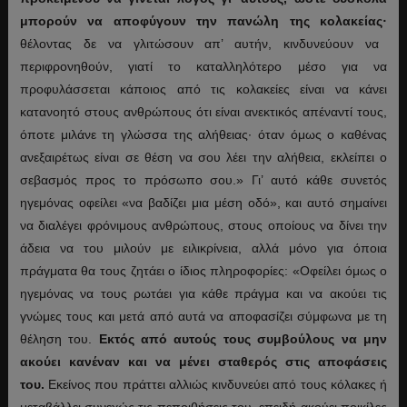
μπορούν να αποφύγουν την πανώλη της κολακείας·
θέλοντας δε να γλιτώσουν απ’ αυτήν, κινδυνεύουν να
περιφρονηθούν, γιατί το καταλληλότερο μέσο για να
προφυλάσσεται κάποιος από τις κολακείες είναι να κάνει
κατανοητό στους ανθρώπους ότι είναι ανεκτικός απέναντί τους,
όποτε μιλάνε τη γλώσσα της αλήθειας· όταν όμως ο καθένας
ανεξαιρέτως είναι σε θέση να σου λέει την αλήθεια, εκλείπει ο
σεβασμός προς το πρόσωπο σου.» Γι’ αυτό κάθε συνετός
ηγεμόνας οφείλει «να βαδίζει μια μέση οδό», και αυτό σημαίνει
να διαλέγει φρόνιμους ανθρώπους, στους οποίους να δίνει την
άδεια να του μιλούν με ειλικρίνεια, αλλά μόνο για όποια
πράγματα θα τους ζητάει ο ίδιος πληροφορίες: «Οφείλει όμως ο
ηγεμόνας να τους ρωτάει για κάθε πράγμα και να ακούει τις
γνώμες τους και μετά από αυτά να αποφασίζει σύμφωνα με τη
θέληση του.
Εκτός από αυτούς τους συμβούλους να μην
ακούει κανέναν και να μένει σταθερός στις αποφάσεις
του.
Εκείνος που πράττει αλλιώς κινδυνεύει από τους κόλακες ή
μεταβάλλει συνεχώς τις πεποιθήσεις του, επειδή ακούει ποικίλες