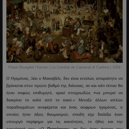
Pieter Brueghel l’Ancien | Le Combat de Carnaval et Carême | 1559
Ο Ηγεμόνας, λέει ο Μακιαβέλι, δεν είναι εντελώς απαραίτητο να
βρίσκεται στον πρώτο βαθμό της διάνοιας, αν και κάτι τέτοιο θα
ήταν σαφώς επιθυμητό, αρκεί στοιχειωδώς
«
να μπορεί να
διακρίνει το καλό από το κακό.» Μεταξύ άλλων απλών
παραδειγμάτων αναφέρεται και ένας
σώφρων
ηγεμόνας, ο
οποίος ήταν άξιος θαυμασμού, επειδή είχε διαλέξει έναν
υπουργό περίφημο για τις ικανότητες, το ήθος και την
εντιμότητά του: «Ο
Πετρύκκιος
, αν δεν ήταν άντρας του