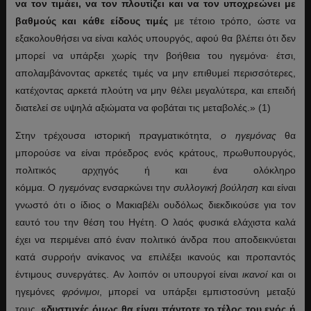
να τον τιμάει, να τον πλουτίζει και να τον υποχρεώνει με
βαθμούς και κάθε είδους τιμές
με τέτοιο τρόπο, ώστε να
εξακολουθήσει να είναι καλός υπουργός, αφού θα βλέπει ότι δεν
μπορεί να υπάρξει χωρίς την βοήθεια του ηγεμόνα· έτσι,
απολαμβάνοντας αρκετές τιμές να μην επιθυμεί περισσότερες,
κατέχοντας αρκετά πλούτη να μην θέλει μεγαλύτερα, και επειδή
διατελεί σε υψηλά αξιώματα να φοβάται τις μεταβολές.» (1)
Στην τρέχουσα ιστορική πραγματικότητα,
ο ηγεμόνας
θα
μπορούσε να είναι πρόεδρος ενός κράτους, πρωθυπουργός,
πολιτικός αρχηγός ή και ένα ολόκληρο
κόμμα. Ο
ηγεμόνας
ενσαρκώνει την
συλλογική βούληση
και είναι
γνωστό ότι ο ίδιος ο Μακιαβέλι ουδόλως διεκδικούσε για τον
εαυτό του την θέση του Ηγέτη. Ο λαός φυσικά ελάχιστα καλά
έχει να περιμένει από έναν πολιτικό άνδρα που αποδεικνύεται
κατά συρροήν ανίκανος να επιλέξει ικανούς και προπαντός
έντιμους συνεργάτες. Αν λοιπόν οι υπουργοί είναι
ικανοί
και οι
ηγεμόνες
φρόνιμοι
, μπορεί να υπάρξει εμπιστοσύνη μεταξύ
τους,
«δυστυχές όμως θα είναι πάντοτε το τέλος του ενός ή