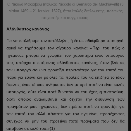
Ο Νικολό Μακιαβέλι (ιταλικά: Niccolò di Bernardo dei Machiavelli) (3
Μαΐου 1469 – 21 Ιουνίου 1527), ήταν Ιταλός διπλωμάτης, πολιτικός
στοχαστής και συγγραφέας.
Αλάνθαστος κανόνας
Για να επιλέξουμε τον κατάλληλο, ή έστω αδιάφθορο υπουργό,
αρκεί να τηρήσουμε τον σίγουρο κανόνα: «Περί του πώς ο
ηγεμόνας μπορεί να γνωρίζει τον χαρακτήρα ενός υπουργού
του, υπάρχει ο επόμενος αλάνθαστος κανόνας, όταν βλέπεις
τον υπουργό σου να φροντίζει περισσότερο για τον εαυτό του
παρά για εσένα και με όλες τις πράξεις του να επιζητά το ίδιον
όφελος, ένας τέτοιος άνθρωπος δεν μπορεί ποτέ να είναι καλός
υπουργός, ούτε είναι ποτέ δυνατόν να του έχεις εμπιστοσύνη,
διότι όποιος αναλαμβάνει και δέχεται την διεύθυνση των
πραγμάτων μιας ηγεμονίας, δεν πρέπει ποτέ να φροντίζει για
τον εαυτό του αλλά πάντοτε για τον ηγεμόνα, προσέχοντας
συνεχώς να μην του προτείνει ποτέ πράγματα που δεν θα
αποβούν σε καλό του.»(1)