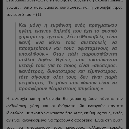
γνώμες. Από αυτά μάλιστα ελαττώνεται και η υπόληψη προς
τον εαυτό του.» (1)
Και μόνη η εμφάνιση ενός πραγματικού
ηγέτη, εκείνου δηλαδή που έχει το
φυσικό
χάρισμα
της ηγεσίας, λέει ο Μακιαβέλι, είναι
ικανή
«
να κάνει τους ανεπαρκείς να
παραμερίσουν και τους υφισταμένους να
υποκλιθούν.» Όταν πάλι παρουσιάζονται
πολλοί
δήθεν Ηγέτες
που σκοτώνονται
μεταξύ τους για το ποιος είναι
«
ανώτερος,
ικανότερος, δυνατότερος και εξυπνότερος,
τότε σίγουρα όλοι τους δεν είναι παρά
μετριότητες. Το μόνο που κάνουν είναι να
προσφέρουν θέαμα στους υπηκόους.»
Η φιλαρχία και η πλεονεξία θα χαρακτηρίζουν πάντοτε την
ανθρώπινη φύση
και οι άνθρωποι θα ενεργούν πάντοτε
ιδιοτελώς, με σκοπό να ικανοποιήσουν τις επιθυμίες τους, εκτός
αν είναι αναγκασμένοι να πράξουν διαφορετικά. Είναι στη φύση
τους να αποφεύγουν τους κινδύνους, αλλάζουν εύκολα