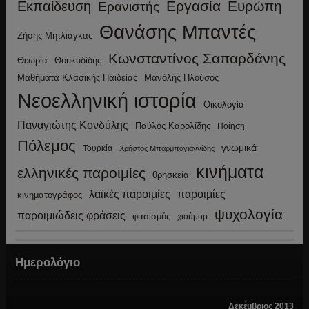
Εργασία
Ευρώπη
Εκπαίδευση
Ερανιστής
Θανάσης Μπαντές
Ζήσης Μητλιάγκας
Κωνσταντίνος Σαπαρδάνης
Θεωρία
Θουκυδίδης
Μανόλης Πλούσος
Μαθήματα Κλασικής Παιδείας
Νεοελληνική ιστορία
Οικολογία
Παναγιώτης Κονδύλης
Παύλος Καρολίδης
Ποίηση
Πόλεμος
γνωμικά
Τουρκία
Χρήστος Μπαρμπαγιαννίδης
κινήματα
ελληνικές παροιμίες
θρησκεία
λαϊκές παροιμίες
παροιμίες
κινηματογράφος
ψυχολογία
παροιμιώδεις φράσεις
φασισμός
χιούμορ
Ημερολόγιο
Δεκέμβριος 2013