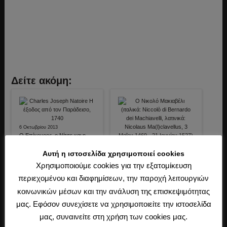
Δείτε ακόμη:
6 Οκτωβρίου 2013
Ο Επίκουρος, ο Νίτσε και η
τέχνη του ηδέως ζην
Αυτή η ιστοσελίδα χρησιμοποιεί cookies
(2)
Χρησιμοποιούμε cookies για την εξατομίκευση
16 Απριλίου 2014
περιεχομένου και διαφημίσεων, την παροχή λειτουργιών
Ο Νικολό Μακιαβέλι, ο Μέγας
Αλέξανδρος και οι Έλληνες (ΙΙ)
κοινωνικών μέσων και την ανάλυση της επισκεψιμότητας
(1)
μας. Εφόσον συνεχίσετε να χρησιμοποιείτε την ιστοσελίδα
6 Δεκεμβρίου 2013
μας, συναινείτε στη χρήση των cookies μας.
Ο Νικολό Μακιαβέλι, o