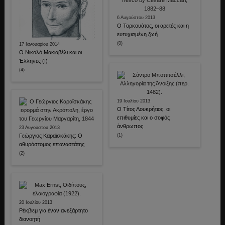
6 Αυγούστου 2013
Ο Τορκουάτος, οι αρετές και η
ευτυχισμένη ζωή
(0)
17 Ιανουαρίου 2014
Ο Νικολό Μακιαβέλι και οι
Έλληνες (Ι)
(4)
19 Ιουλίου 2013
Ο Τίτος Λουκρήτιος, οι
επιθυμίες και ο σοφός
άνθρωπος
23 Αυγούστου 2013
Γεώργιος Καραϊσκάκης: Ο
(1)
αθυρόστομος επαναστάτης
(2)
20 Ιουλίου 2013
Ρέκβιεμ για έναν ανεξάρτητο
διανοητή