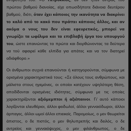
πρώτου βαθμού διανοίας, είχε οπωσδήποτε διάνοια δευτέρου
βαθμού, διότι,
όταν έχει κάποιος την ικανότητα να διακρίνει
το καλό από το κακό που πράττει κάποιος άλλος, και αν
ακόμα ο νους του δεν είναι εφευρετικός, μπορεί να
γνωρίζει τα ωφέλιμα και τα επιβλαβή έργα του υπουργού
του
, ώστε επαινώντας τα πρώτα και διορθώνοντας τα δεύτερα
να τού αφαιρεί κάθε ελπίδα για απάτες και να τον διατηρεί
αδιάφθορο.»
Οι άνθρωποι συχνά επαινούνται ή κατηγορούνται, σύμφωνα με
ορισμένα χαρακτηριστικά τους: «Σε όλους τους ανθρώπους, και
μάλιστα στους ηγεμόνες, οι οποίοι κατέχουν υψηλότερη θέση,
αποδίδονται ορισμένες ιδιότητες, σύμφωνα με τις οποίες
χαρακτηρίζονται
αξιόμεμπτοι ή αξιέπαινοι
. Γι’ αυτό κάποιοι
λογίζονται ελευθέριοι, άλλοι φειδωλοί, άλλοι γενναιόδωροι, άλλοι
άρπαγες, άλλοι ωμοί άλλοι επιεικείς. Παρομοίως, ο μεν θεωρείται
άπιστος, ο δε πιστός, ο μεν θηλυπρεπής και δειλός, ο δε
αντρείος και γενναιόψυχος, ο μεν φιλάνθρωπος, ο δε