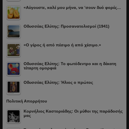
«Αύγουστε, καλέ μου μήνα, να ‘σουν δυό φορές…
Οδυσσέας Ελύτης: Προσανατολισμοί (1941)
«Ο γέρος ή από πέσιμο ή από χέσιμο.»
Οδυσσέας Ελύτης: Το φωτόδεντρο και η δέκατη
τέταρτη ομορφιά
Οδυσσέας Ελύτης: Ήλιος ο πρώτος
Πολιτική Απορρήτου
Κορνήλιος Καστοριάδης: Οι μύθοι της παράδοσής
μας