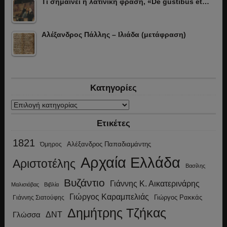
Τι σημαίνει η λατινική φράση, «De gustibus et…
Αλέξανδρος Πάλλης – Ιλιάδα (μετάφραση)
Κατηγορίες
Κατηγορίες
Ετικέτες
1821
Αλέξανδρος Παπαδιαμάντης
Όμηρος
Αρχαία Ελλάδα
Αριστοτέλης
Βασίλης
Βυζάντιο
Γιάννης Κ. Αικατερινάρης
Μαλισιόβας
Βιβλία
Γιώργος Καραμπελιάς
Γιώργος Ρακκάς
Γιάννης Σιατούφης
Δημήτρης Τζήκας
ΔΝΤ
Γλώσσα