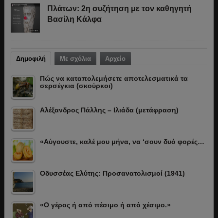
Πλάτων: 2η συζήτηση με τον καθηγητή
Βασίλη Κάλφα
Δημοφιλή
Με σχόλια
Αρχείο
Πώς να καταπολεμήσετε αποτελεσματικά τα
σερσέγκια (σκούρκοι)
Αλέξανδρος Πάλλης – Ιλιάδα (μετάφραση)
«Αύγουστε, καλέ μου μήνα, να ‘σουν δυό φορές…
Οδυσσέας Ελύτης: Προσανατολισμοί (1941)
«Ο γέρος ή από πέσιμο ή από χέσιμο.»