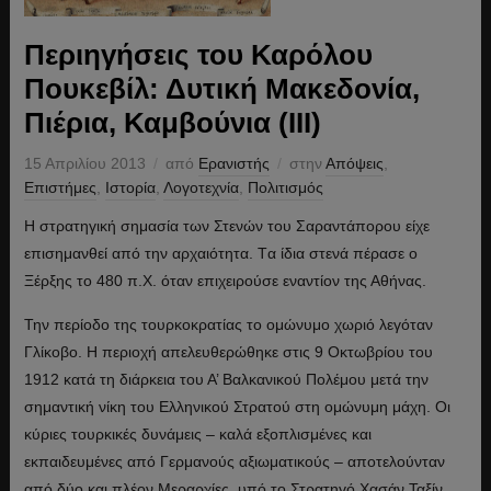
Περιηγήσεις του Καρόλου
Πουκεβίλ: Δυτική Μακεδονία,
Πιέρια, Καμβούνια (ΙΙΙ)
15 Απριλίου 2013
από
Ερανιστής
στην
Απόψεις
,
Επιστήμες
,
Ιστορία
,
Λογοτεχνία
,
Πολιτισμός
Η στρατηγική σημασία των Στενών του Σαραντάπορου είχε
επισημανθεί από την αρχαιότητα. Tα ίδια στενά πέρασε ο
Ξέρξης το 480 π.Χ. όταν επιχειρούσε εναντίον της Αθήνας.
Την περίοδο της τουρκοκρατίας το ομώνυμο χωριό λεγόταν
Γλίκοβο. Η περιοχή απελευθερώθηκε στις 9 Οκτωβρίου του
1912 κατά τη διάρκεια του Α’ Βαλκανικού Πολέμου μετά την
σημαντική νίκη του Ελληνικού Στρατού στη ομώνυμη μάχη. Οι
κύριες τουρκικές δυνάμεις – καλά εξοπλισμένες και
εκπαιδευμένες από Γερμανούς αξιωματικούς – αποτελούνταν
από δύο και πλέον Μεραρχίες, υπό το Στρατηγό Χασάν Ταξίν