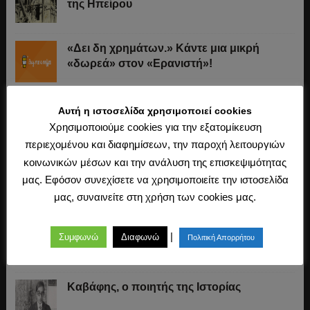
της Ηπείρου
«Δει δη χρημάτων.» Κάντε μια μικρή
«δωρεά» στον «Ερανιστή»!
Το παιδομάζωμα
Αυτή η ιστοσελίδα χρησιμοποιεί cookies
Χρησιμοποιούμε cookies για την εξατομίκευση
περιεχομένου και διαφημίσεων, την παροχή λειτουργιών
κοινωνικών μέσων και την ανάλυση της επισκεψιμότητας
O Μακιαβέλι για την «ουδετερότητα» στον
μας. Εφόσον συνεχίσετε να χρησιμοποιείτε την ιστοσελίδα
πόλεμο, τα εθνικά στρατεύματα και τις
μας, συναινείτε στη χρήση των cookies μας.
συμμαχίες
«Άχθος αρούρης»
|
Συμφωνώ
Διαφωνώ
Πολιτική Απορρήτου
Καβάφης, ο ποιητής της Ιστορίας