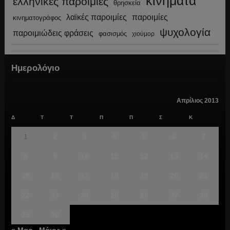
κινήματα
ελληνικές παροιμίες
θρησκεία
λαϊκές παροιμίες
παροιμίες
κινηματογράφος
ψυχολογία
παροιμιώδεις φράσεις
φασισμός
χιούμορ
Ημερολόγιο
Απρίλιος 2013
Δ
Τ
Τ
Π
Π
Σ
Κ
1
2
3
4
5
6
7
8
9
10
11
12
13
14
15
16
17
18
19
20
21
22
23
24
25
26
27
28
29
30