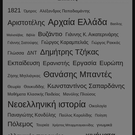
1821
Αλέξανδρος Παπαδιαμάντης
Όμηρος
Αρχαία Ελλάδα
Αριστοτέλης
Βασίλης
Βυζάντιο
Γιάννης Κ. Αικατερινάρης
Μαλισιόβας
Βιβλία
Γιώργος Καραμπελιάς
Γιώργος Ρακκάς
Γιάννης Σιατούφης
Δημήτρης Τζήκας
ΔΝΤ
Γλώσσα
Εργασία
Ευρώπη
Εκπαίδευση
Ερανιστής
Θανάσης Μπαντές
Ζήσης Μητλιάγκας
Κωνσταντίνος Σαπαρδάνης
Θεωρία
Θουκυδίδης
Μανόλης Πλούσος
Μαθήματα Κλασικής Παιδείας
Νεοελληνική ιστορία
Οικολογία
Παναγιώτης Κονδύλης
Παύλος Καρολίδης
Ποίηση
Πόλεμος
γνωμικά
Τουρκία
Χρήστος Μπαρμπαγιαννίδης