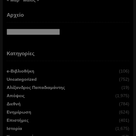
« Μαρ
Μάιος »
Αρχείο
Αρχείο
Κατηγορίες
e-Βιβλιοθήκη
(106)
Uncategorized
(752)
Αλέξανδρος Παπαδιαμάντης
(19)
Απόψεις
(1,975)
Διεθνή
(784)
Ενημέρωση
(624)
Επιστήμες
(401)
Ιστορία
(1,675)