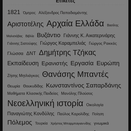
Ετικέτες
1821
Αλέξανδρος Παπαδιαμάντης
Όμηρος
Αρχαία Ελλάδα
Αριστοτέλης
Βασίλης
Βυζάντιο
Γιάννης Κ. Αικατερινάρης
Μαλισιόβας
Βιβλία
Γιώργος Καραμπελιάς
Γιώργος Ρακκάς
Γιάννης Σιατούφης
Δημήτρης Τζήκας
ΔΝΤ
Γλώσσα
Εργασία
Ευρώπη
Εκπαίδευση
Ερανιστής
Θανάσης Μπαντές
Ζήσης Μητλιάγκας
Κωνσταντίνος Σαπαρδάνης
Θεωρία
Θουκυδίδης
Μανόλης Πλούσος
Μαθήματα Κλασικής Παιδείας
Νεοελληνική ιστορία
Οικολογία
Παναγιώτης Κονδύλης
Παύλος Καρολίδης
Ποίηση
Πόλεμος
γνωμικά
Τουρκία
Χρήστος Μπαρμπαγιαννίδης