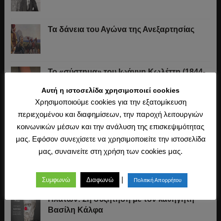
Τα δάνεια του Αγώνα της Ανεξαρτησίας
Το «σύστημα» του Ιωάννη Κωλέττη (1844-
1847)
Αυτή η ιστοσελίδα χρησιμοποιεί cookies
Χρησιμοποιούμε cookies για την εξατομίκευση
περιεχομένου και διαφημίσεων, την παροχή λειτουργιών
Η άλωση της Κωνσταντινούπολης (1453)
κοινωνικών μέσων και την ανάλυση της επισκεψιμότητας
μας. Εφόσον συνεχίσετε να χρησιμοποιείτε την ιστοσελίδα
μας, συναινείτε στη χρήση των cookies μας.
Ο Μακιαβέλι, η Δημοκρατία και η εκλογή
των αρχόντων
|
Συμφωνώ
Διαφωνώ
Πολιτική Απορρήτου
Πλάτων: 2η συζήτηση με τον καθηγητή
Βασίλη Κάλφα