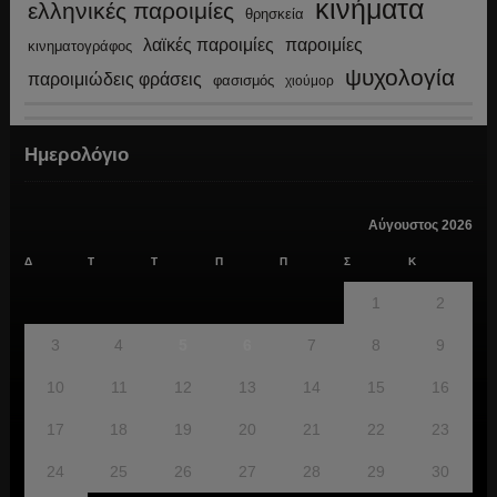
κινήματα
ελληνικές παροιμίες
θρησκεία
λαϊκές παροιμίες
παροιμίες
κινηματογράφος
ψυχολογία
παροιμιώδεις φράσεις
φασισμός
χιούμορ
Ημερολόγιο
Αύγουστος 2026
Δ
Τ
Τ
Π
Π
Σ
Κ
1
2
3
4
5
6
7
8
9
10
11
12
13
14
15
16
17
18
19
20
21
22
23
24
25
26
27
28
29
30