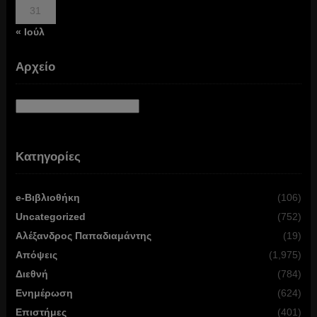
31
« Ιούλ
Αρχείο
Αρχείο
Κατηγορίες
e-Βιβλιοθήκη
(106)
Uncategorized
(752)
Αλέξανδρος Παπαδιαμάντης
(19)
Απόψεις
(1,975)
Διεθνή
(784)
Ενημέρωση
(624)
Επιστήμες
(401)