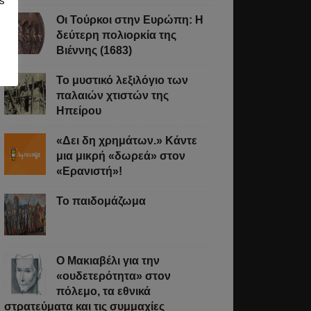
s
Οι Τούρκοι στην Ευρώπη: Η
δεύτερη πολιορκία της
Βιέννης (1683)
Το μυστικό λεξιλόγιο των
παλαιών χτιστών της
Ηπείρου
«Δει δη χρημάτων.» Κάντε
μια μικρή «δωρεά» στον
«Ερανιστή»!
Το παιδομάζωμα
O Μακιαβέλι για την
«ουδετερότητα» στον
πόλεμο, τα εθνικά
στρατεύματα και τις συμμαχίες