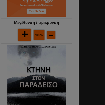
Mεγέθυνση / σμίκρυνση