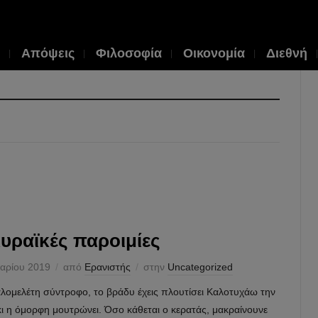
Απόψεις
Φιλοσοφία
Οικονομία
Διεθνή
υραϊκές παροιμίες
αρίου 2019
από
Ερανιστής
στην
Uncategorized
αλομελέτη σύντροφο, το βράδυ έχεις πλουτίσει Καλοτυχάω την
ι η όμορφη μουτρώνει. Όσο κάθεται ο κερατάς, μακραίνουνε