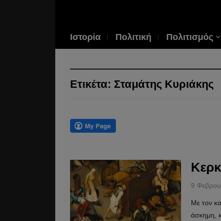
Ιστορία
Πολιτική
Πολιτισμός
Ετικέτα:
Σταμάτης Κυριάκης
Κερκ
9 Φεβρου
Με τον κ
άσκημη, κ