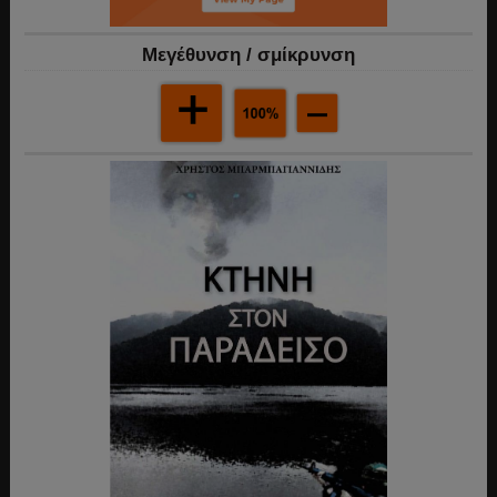
Mεγέθυνση / σμίκρυνση