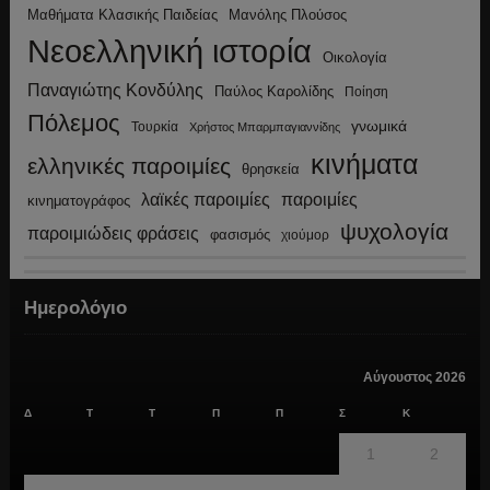
Μανόλης Πλούσος
Μαθήματα Κλασικής Παιδείας
Νεοελληνική ιστορία
Οικολογία
Παναγιώτης Κονδύλης
Παύλος Καρολίδης
Ποίηση
Πόλεμος
γνωμικά
Τουρκία
Χρήστος Μπαρμπαγιαννίδης
κινήματα
ελληνικές παροιμίες
θρησκεία
λαϊκές παροιμίες
παροιμίες
κινηματογράφος
ψυχολογία
παροιμιώδεις φράσεις
φασισμός
χιούμορ
Ημερολόγιο
Αύγουστος 2026
Δ
Τ
Τ
Π
Π
Σ
Κ
1
2