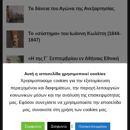
Τα δάνεια του Αγώνα της Ανεξαρτησίας
Το «σύστημα» του Ιωάννη Κωλέττη (1844-
1847)
«Η της Γ΄ Σεπτεμβρίου εν Αθήναις Εθνική
των Ελλήνων Συνέλευσις»
Αυτή η ιστοσελίδα χρησιμοποιεί cookies
Χρησιμοποιούμε cookies για την εξατομίκευση
Οι Ξεκουκούλωτοι και οι Χαΐνηδες της
περιεχομένου και διαφημίσεων, την παροχή λειτουργιών
Κρήτης
κοινωνικών μέσων και την ανάλυση της επισκεψιμότητας
μας. Εφόσον συνεχίσετε να χρησιμοποιείτε την ιστοσελίδα
Η άλωση της Κωνσταντινούπολης (1453)
μας, συναινείτε στη χρήση των cookies μας.
|
Συμφωνώ
Διαφωνώ
Πολιτική Απορρήτου