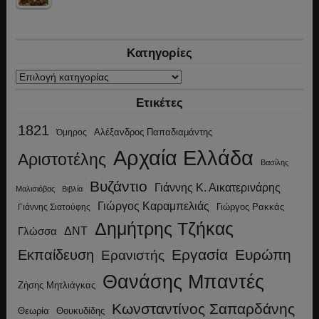
Κατηγορίες
Κατηγορίες
Ετικέτες
1821
Αλέξανδρος Παπαδιαμάντης
Όμηρος
Αρχαία Ελλάδα
Αριστοτέλης
Βασίλης
Βυζάντιο
Γιάννης Κ. Αικατερινάρης
Μαλισιόβας
Βιβλία
Γιώργος Καραμπελιάς
Γιώργος Ρακκάς
Γιάννης Σιατούφης
Δημήτρης Τζήκας
ΔΝΤ
Γλώσσα
Εργασία
Ευρώπη
Εκπαίδευση
Ερανιστής
Θανάσης Μπαντές
Ζήσης Μητλιάγκας
Κωνσταντίνος Σαπαρδάνης
Θεωρία
Θουκυδίδης