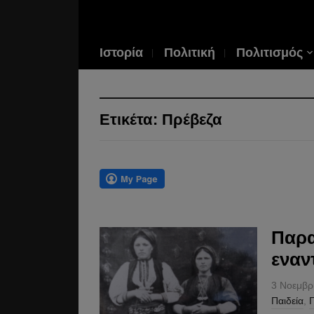
Ιστορία
Πολιτική
Πολιτισμός
Ετικέτα:
Πρέβεζα
Παρα
εναν
3 Νοεμβρ
Παιδεία
,
Π