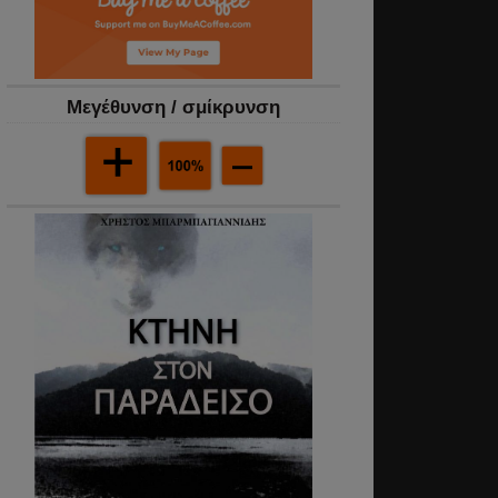
Mεγέθυνση / σμίκρυνση