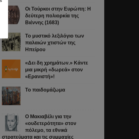
s
Οι Τούρκοι στην Ευρώπη: Η
δεύτερη πολιορκία της
Βιέννης (1683)
Το μυστικό λεξιλόγιο των
παλαιών χτιστών της
Ηπείρου
«Δει δη χρημάτων.» Κάντε
μια μικρή «δωρεά» στον
«Ερανιστή»!
Το παιδομάζωμα
O Μακιαβέλι για την
«ουδετερότητα» στον
πόλεμο, τα εθνικά
στρατεύματα και τις συμμαχίες