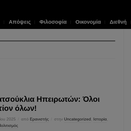
Απόψεις
Φιλοσοφία
Οικονομία
Διεθνή
τσούκλια Ηπειρωτών: Όλοι
τίον όλων!
ίου 2025
από
Ερανιστής
στην
Uncategorized
,
Ιστορία
,
ολιτισμός