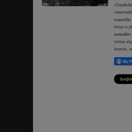
«Σαρδελάδ
«λασπιάδε
κωμωδία 
όπου ο γλ
ανέκαθεν
τόπος είχ
λοιπόν, ο
Διαβά