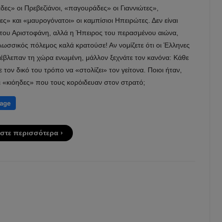
ες» οι Πρεβεζiάνοι, «παγουράδες» οι Γιαννιώτες»,
ς» και «μαυρογόνατοι» οι καμπίσιοι Ηπειρώτες. Δεν είναι
του Αριστοφάνη, αλλά η Ήπειρος του περασμένου αιώνα,
ωσσικός πόλεμος καλά κρατούσε! Αν νομίζετε ότι οι Έλληνες
 έβλεπαν τη χώρα ενωμένη, μάλλον ξεχνάτε τον κανόνα: Κάθε
ε τον δικό του τρόπο να «στολίζει» τον γείτονα. Ποιοι ήταν,
ι «κιόηδες» που τους κορόιδευαν στον στρατό;
στε περισσότερα ›