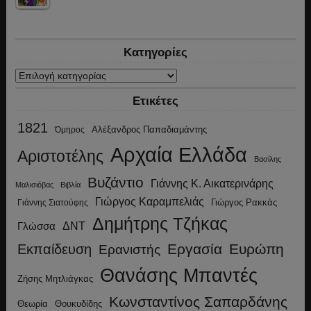
Κατηγορίες
Κατηγορίες
Ετικέτες
1821
Αλέξανδρος Παπαδιαμάντης
Όμηρος
Αρχαία Ελλάδα
Αριστοτέλης
Βασίλης
Βυζάντιο
Γιάννης Κ. Αικατερινάρης
Μαλισιόβας
Βιβλία
Γιώργος Καραμπελιάς
Γιώργος Ρακκάς
Γιάννης Σιατούφης
Δημήτρης Τζήκας
ΔΝΤ
Γλώσσα
Εργασία
Ευρώπη
Εκπαίδευση
Ερανιστής
Θανάσης Μπαντές
Ζήσης Μητλιάγκας
Κωνσταντίνος Σαπαρδάνης
Θεωρία
Θουκυδίδης