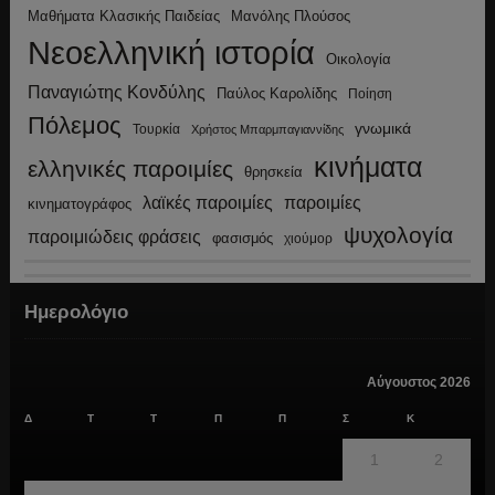
Μανόλης Πλούσος
Μαθήματα Κλασικής Παιδείας
Νεοελληνική ιστορία
Οικολογία
Παναγιώτης Κονδύλης
Παύλος Καρολίδης
Ποίηση
Πόλεμος
γνωμικά
Τουρκία
Χρήστος Μπαρμπαγιαννίδης
κινήματα
ελληνικές παροιμίες
θρησκεία
λαϊκές παροιμίες
παροιμίες
κινηματογράφος
ψυχολογία
παροιμιώδεις φράσεις
φασισμός
χιούμορ
Ημερολόγιο
Αύγουστος 2026
Δ
Τ
Τ
Π
Π
Σ
Κ
1
2