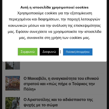
Αυτή η ιστοσελίδα χρησιμοποιεί cookies
Χρησιμοποιούμε cookies για την εξατομίκευση
περιεχομένου και διαφημίσεων, την παροχή λειτουργιών
κοινωνικών μέσων και την ανάλυση της επισκεψιμότητας
μας. Εφόσον συνεχίσετε να χρησιμοποιείτε την ιστοσελίδα
μας, συναινείτε στη χρήση των cookies μας.
Τελευταία Άρθρα
|
Συμφωνώ
Διαφωνώ
Πολιτική Απορρήτου
Ελληνικό πεζοδρόμιο: Οδηγός επιβίωσης
Ο Μακιαβέλι, η αναγκαιότητα του εθνικού
στρατού και «πώς πήρε ο Τούρκος την
Πόλη»
Ο Αριστοτέλης και το αδιάσπαστο της
ψυχής με το σώμα