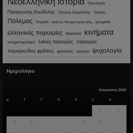
Νεοελληνική ιστορία
Οικολογία
Παναγιώτης Κονδύλης
Παύλος Καρολίδης
Ποίηση
Πόλεμος
γνωμικά
Τουρκία
Χρήστος Μπαρμπαγιαννίδης
κινήματα
ελληνικές παροιμίες
θρησκεία
λαϊκές παροιμίες
παροιμίες
κινηματογράφος
ψυχολογία
παροιμιώδεις φράσεις
φασισμός
χιούμορ
Ημερολόγιο
Αύγουστος 2026
Δ
Τ
Τ
Π
Π
Σ
Κ
1
2
3
4
5
6
7
8
9