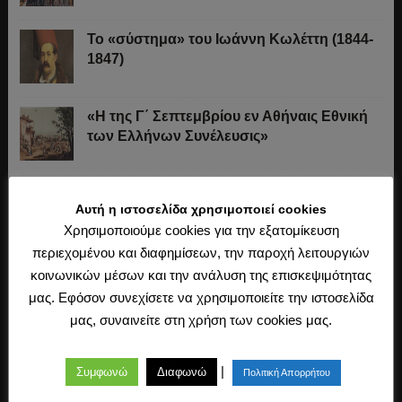
Το «σύστημα» του Ιωάννη Κωλέττη (1844-
1847)
«Η της Γ΄ Σεπτεμβρίου εν Αθήναις Εθνική
των Ελλήνων Συνέλευσις»
Οι Ξεκουκούλωτοι και οι Χαΐνηδες της
Αυτή η ιστοσελίδα χρησιμοποιεί cookies
Κρήτης
Χρησιμοποιούμε cookies για την εξατομίκευση
περιεχομένου και διαφημίσεων, την παροχή λειτουργιών
Η άλωση της Κωνσταντινούπολης (1453)
κοινωνικών μέσων και την ανάλυση της επισκεψιμότητας
μας. Εφόσον συνεχίσετε να χρησιμοποιείτε την ιστοσελίδα
μας, συναινείτε στη χρήση των cookies μας.
Ο Μακιαβέλι, η Δημοκρατία και η εκλογή
των αρχόντων
|
Συμφωνώ
Διαφωνώ
Πολιτική Απορρήτου