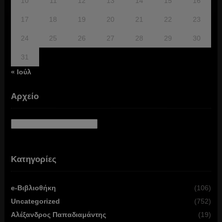
10
11
12
13
14
15
16
17
18
19
20
21
22
23
24
25
26
27
28
29
30
31
« Ιούλ
Αρχείο
Αρχείο
Κατηγορίες
e-Βιβλιοθήκη
(106)
Uncategorized
(752)
Αλέξανδρος Παπαδιαμάντης
(19)