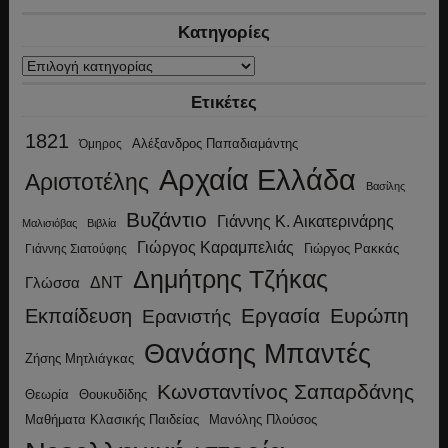
Κατηγορίες
Κατηγορίες
Ετικέτες
1821
Αλέξανδρος Παπαδιαμάντης
Όμηρος
Αρχαία Ελλάδα
Αριστοτέλης
Βασίλης
Βυζάντιο
Γιάννης Κ. Αικατερινάρης
Μαλισιόβας
Βιβλία
Γιώργος Καραμπελιάς
Γιώργος Ρακκάς
Γιάννης Σιατούφης
Δημήτρης Τζήκας
ΔΝΤ
Γλώσσα
Εργασία
Ευρώπη
Εκπαίδευση
Ερανιστής
Θανάσης Μπαντές
Ζήσης Μητλιάγκας
Κωνσταντίνος Σαπαρδάνης
Θεωρία
Θουκυδίδης
Μανόλης Πλούσος
Μαθήματα Κλασικής Παιδείας