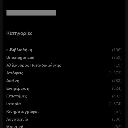
Αρχείο
Κατηγορίες
e-Βιβλιοθήκη
(106)
Uncategorized
(752)
Αλέξανδρος Παπαδιαμάντης
(19)
Απόψεις
(1,973)
Διεθνή
(783)
Ενημέρωση
(624)
Επιστήμες
(401)
Ιστορία
(1,674)
Κινηματογράφος
(57)
Λογοτεχνία
(530)
Μουσική
(82)