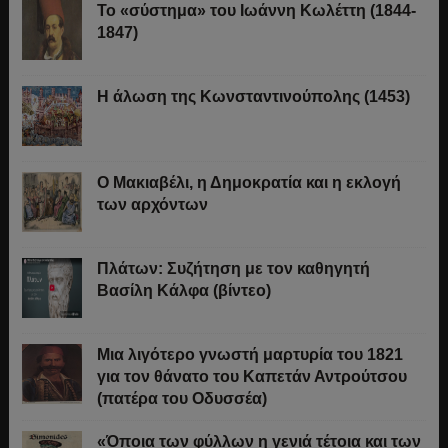
Το «σύστημα» του Ιωάννη Κωλέττη (1844-
1847)
Η άλωση της Κωνσταντινούπολης (1453)
Ο Μακιαβέλι, η Δημοκρατία και η εκλογή
των αρχόντων
Πλάτων: Συζήτηση με τον καθηγητή
Βασίλη Κάλφα (βίντεο)
Μια λιγότερο γνωστή μαρτυρία του 1821
για τον θάνατο του Καπετάν Αντρούτσου
(πατέρα του Οδυσσέα)
«Όποια των φύλλων η γενιά τέτοια και των