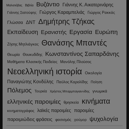
Βυζάντιο
Γιάννης Κ. Αικατερινάρης
Μαλισιόβας
Βιβλία
Γιώργος Καραμπελιάς
Γιώργος Ρακκάς
Γιάννης Σιατούφης
Δημήτρης Τζήκας
ΔΝΤ
Γλώσσα
Εργασία
Ευρώπη
Εκπαίδευση
Ερανιστής
Θανάσης Μπαντές
Ζήσης Μητλιάγκας
Κωνσταντίνος Σαπαρδάνης
Θεωρία
Θουκυδίδης
Μανόλης Πλούσος
Μαθήματα Κλασικής Παιδείας
Νεοελληνική ιστορία
Οικολογία
Παναγιώτης Κονδύλης
Παύλος Καρολίδης
Ποίηση
Πόλεμος
γνωμικά
Τουρκία
Χρήστος Μπαρμπαγιαννίδης
κινήματα
ελληνικές παροιμίες
θρησκεία
λαϊκές παροιμίες
παροιμίες
κινηματογράφος
ψυχολογία
παροιμιώδεις φράσεις
φασισμός
χιούμορ