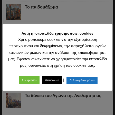
Το παιδομάζωμα
O Μακιαβέλι για την «ουδετερότητα» στον
Αυτή η ιστοσελίδα χρησιμοποιεί cookies
πόλεμο, τα εθνικά στρατεύματα και τις
Χρησιμοποιούμε cookies για την εξατομίκευση
συμμαχίες
περιεχομένου και διαφημίσεων, την παροχή λειτουργιών
«Άχθος αρούρης»
κοινωνικών μέσων και την ανάλυση της επισκεψιμότητας
μας. Εφόσον συνεχίσετε να χρησιμοποιείτε την ιστοσελίδα
μας, συναινείτε στη χρήση των cookies μας.
Καβάφης, ο ποιητής της Ιστορίας
|
Συμφωνώ
Διαφωνώ
Πολιτική Απορρήτου
Τα δάνεια του Αγώνα της Ανεξαρτησίας