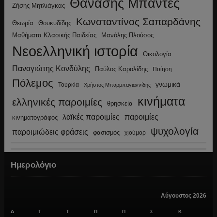
Θανάσης Μπαντές
Ζήσης Μητλιάγκας
Κωνσταντίνος Σαπαρδάνης
Θεωρία
Θουκυδίδης
Μανόλης Πλούσος
Μαθήματα Κλασικής Παιδείας
Νεοελληνική ιστορία
Οικολογία
Παναγιώτης Κονδύλης
Παύλος Καρολίδης
Ποίηση
Πόλεμος
γνωμικά
Τουρκία
Χρήστος Μπαρμπαγιαννίδης
κινήματα
ελληνικές παροιμίες
θρησκεία
λαϊκές παροιμίες
παροιμίες
κινηματογράφος
ψυχολογία
παροιμιώδεις φράσεις
φασισμός
χιούμορ
Ημερολόγιο
Αύγουστος 2026
Δ
Τ
Τ
Π
Π
Σ
Κ