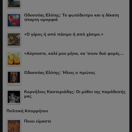
Οδυσσέας Ελύτης: Το φωτόδεντρο και η δέκατη
τέταρτη ομορφιά
«Ο γέρος ή από πέσιμο ή από χέσιμο.»
«Αύγουστε, καλέ μου μήνα, να ‘σουν δυό φορές…
Οδυσσέας Ελύτης: Ήλιος ο πρώτος
Κορνήλιος Καστοριάδης: Οι μύθοι της παράδοσής
μας
Πολιτική Απορρήτου
Ποιοι είμαστε