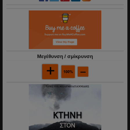
Mεγέθυνση / σμίκρυνση