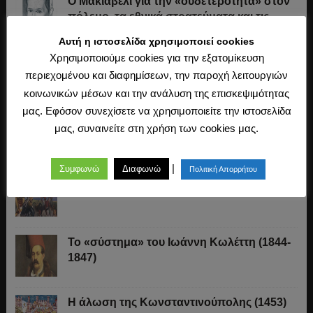
O Μακιαβέλι για την «ουδετερότητα» στον
πόλεμο, τα εθνικά στρατεύματα και τις
συμμαχίες
Αυτή η ιστοσελίδα χρησιμοποιεί cookies
Χρησιμοποιούμε cookies για την εξατομίκευση
«Άχθος αρούρης»
περιεχομένου και διαφημίσεων, την παροχή λειτουργιών
κοινωνικών μέσων και την ανάλυση της επισκεψιμότητας
μας. Εφόσον συνεχίσετε να χρησιμοποιείτε την ιστοσελίδα
Καβάφης, ο ποιητής της Ιστορίας
μας, συναινείτε στη χρήση των cookies μας.
|
Συμφωνώ
Διαφωνώ
Πολιτική Απορρήτου
Τα δάνεια του Αγώνα της Ανεξαρτησίας
Το «σύστημα» του Ιωάννη Κωλέττη (1844-
1847)
Η άλωση της Κωνσταντινούπολης (1453)